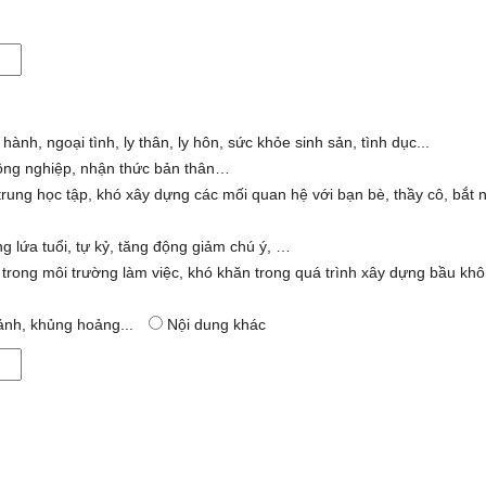
ành, ngoại tình, ly thân, ly hôn, sức khỏe sinh sản, tình dục...
đồng nghiệp, nhận thức bản thân…
trung học tập, khó xây dựng các mối quan hệ với bạn bè, thầy cô, bắt 
g lứa tuổi, tự kỷ, tăng động giảm chú ý, …
 trong môi trường làm việc, khó khăn trong quá trình xây dựng bầu khô
 ảnh, khủng hoảng...
Nội dung khác