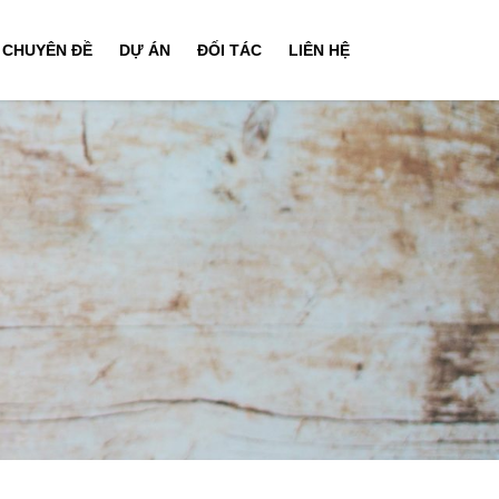
CHUYÊN ĐỀ
DỰ ÁN
ĐỐI TÁC
LIÊN HỆ