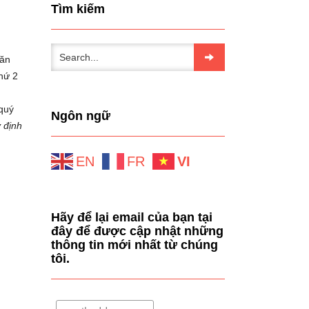
Tìm kiếm
văn
thứ 2
 quý
Ngôn ngữ
 định
EN
FR
VI
Hãy để lại email của bạn tại
đây để được cập nhật những
thông tin mới nhất từ chúng
tôi.