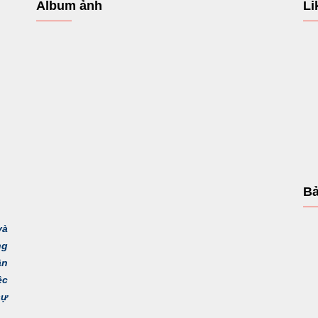
Album ảnh
Li
Bả
và
ng
ận
ệc
sự