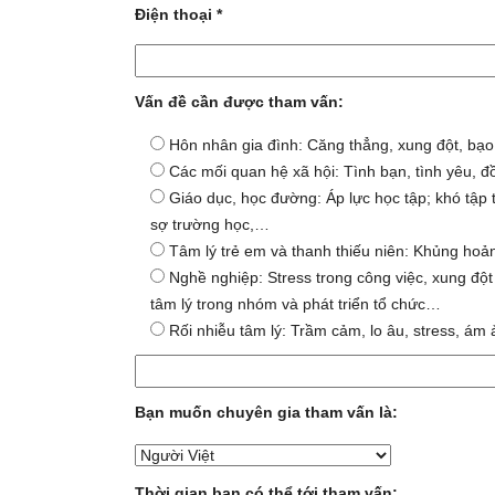
Điện thoại *
Vấn đề cần được tham vấn:
Hôn nhân gia đình: Căng thẳng, xung đột, bạo h
Các mối quan hệ xã hội: Tình bạn, tình yêu, 
Giáo dục, học đường: Áp lực học tập; khó tập 
sợ trường học,…
Tâm lý trẻ em và thanh thiếu niên: Khủng hoản
Nghề nghiệp: Stress trong công việc, xung đột
tâm lý trong nhóm và phát triển tổ chức…
Rối nhiễu tâm lý: Trầm cảm, lo âu, stress, ám
Bạn muốn chuyên gia tham vấn là:
Thời gian bạn có thể tới tham vấn: