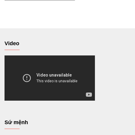
tới
Video
Sứ mệnh