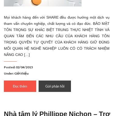
Mọi khách hàng đến với SHARE đều được hưởng một dịch vụ
tham vấn chuyên nghiệp, chất lượng và có đạo đức. BẢO MẬT
TÔN TRỌNG SỰ KHÁC BIỆT TRUNG THỰC NHIỆT TÌNH VÀ
QUAN TÂM ĐẾN CÁC NHU CẦU CỦA KHÁCH HÀNG TÔN
TRỌNG QUYỀN TỰ QUYẾT CỦA KHÀCH HÀNG GIỮ ĐÚNG
MỐI QUAN HỆ NGHỀ NGHIỆP LUÔN CÓ CÓ TRÁCH NHIỆM
NÂNG CAO […]
Posted: 02/04/2015
Under:
Giới thiệu
Đọc thêm
Gửi phản hồi
Nhà tâm lý Phillippe Nichon – Trợ