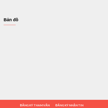
Bản đồ
ĐĂNG KÝ THAM VẤN
ĐĂNG KÝ NHẬN TIN