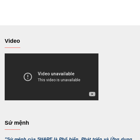
tới
Video
Sứ mệnh
"Sứ mệnh của SHARE là Phổ biến, Phát triển và Ứng dụng