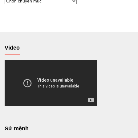
Chuyển
tới
Video
Sứ mệnh