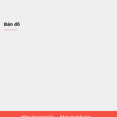
Bản đồ
ĐĂNG KÝ THAM VẤN
ĐĂNG KÝ NHẬN TIN