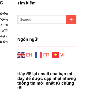
c
Tìm kiếm
ca��a
h?�ng
a??n
 la??
nA�y.
Ngôn ngữ
a��n
EN
FR
VI
Hãy để lại email của bạn tại
đây để được cập nhật những
thông tin mới nhất từ chúng
tôi.