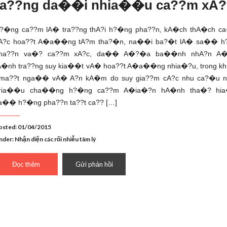
a??ng da��i nhia��u ca??m xA?
?�ng ca??m lA� tra??ng thA?i h?�ng pha??n, kA�ch thA�ch 
A?c hoa??t A�a��ng tA?m tha?�n, na��i ba?�t lA� sa�� 
ha??n va�? ca??m xA?c, da�� A�?�a ba��nh nhA?n A�
A�nh tra??ng suy kia��t vA� hoa??t A�a��ng nhia�?u, trong khi
 ma??t nga�� vA� A?n kA�m do suy gia??m cA?c nhu ca?�u 
ria��u cha��ng h?�ng ca??m A�ia�?n hA�nh tha�? hi
a�� h?�ng pha??n ta??t ca?? […]
osted: 01/04/2015
nder:
Nhận diện các rối nhiễu tâm lý
Đọc thêm
Gửi phản hồi