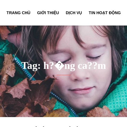
TRANG CHỦ
GIỚI THIỆU
DỊCH VỤ
TIN HOẠT ĐỘNG
Tag: h?�ng ca??m