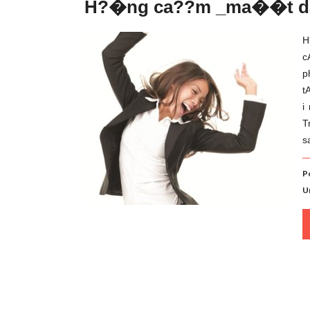
H?�ng ca??m _ma��t d
H
c
p
t
i
T
s
P
U