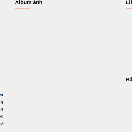
Album ảnh
Li
Bả
và
ng
ận
ệc
sự