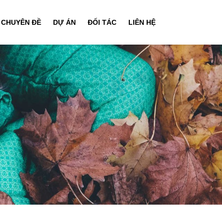
CHUYÊN ĐỀ
DỰ ÁN
ĐỐI TÁC
LIÊN HỆ