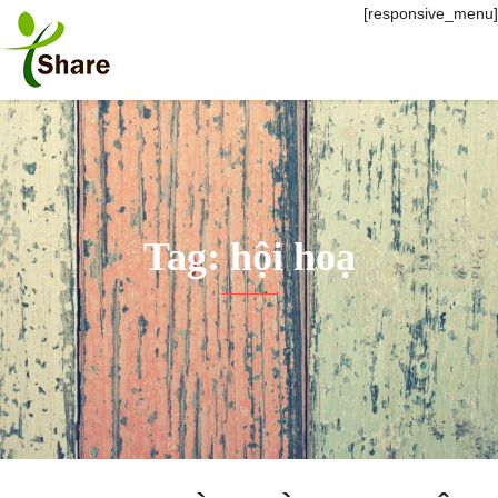
[responsive_menu]
Tag: hội hoạ