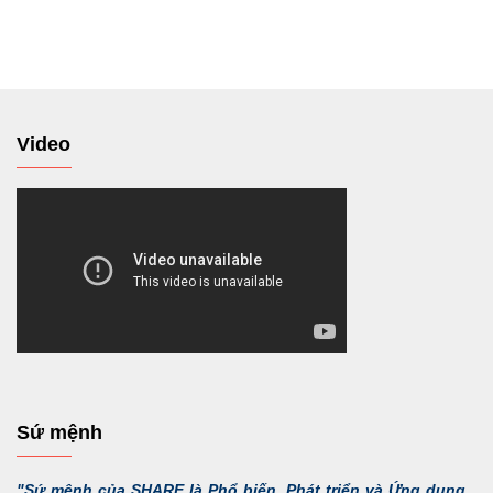
tới
Video
Sứ mệnh
"Sứ mệnh của SHARE là Phổ biến, Phát triển và Ứng dụng