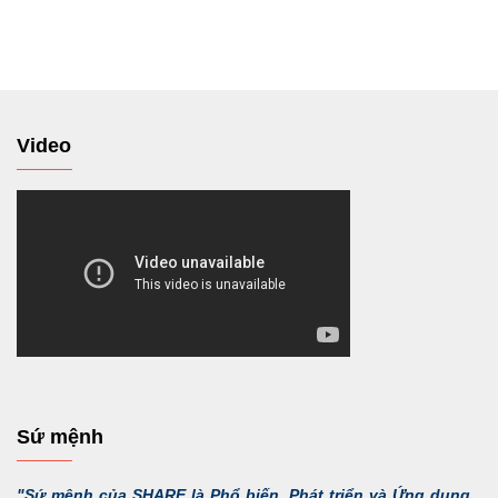
tới
Video
Sứ mệnh
"Sứ mệnh của SHARE là Phổ biến, Phát triển và Ứng dụng