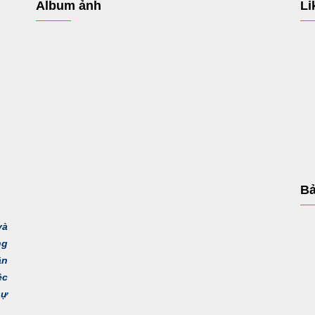
Album ảnh
Li
Bả
và
ng
ận
ệc
sự