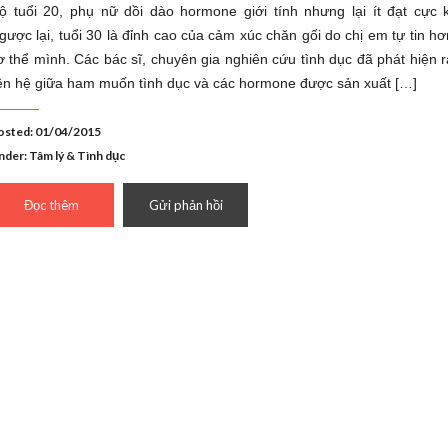
ộ tuổi 20, phụ nữ dồi dào hormone giới tính nhưng lại ít đạt cực k
gược lại, tuổi 30 là đỉnh cao của cảm xúc chăn gối do chị em tự tin h
ơ thể mình. Các bác sĩ, chuyên gia nghiên cứu tình dục đã phát hiện 
iên hệ giữa ham muốn tình dục và các hormone được sản xuất […]
osted: 01/04/2015
nder:
Tâm lý & Tình dục
Đọc thêm
Gửi phản hồi