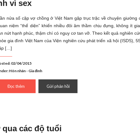
nh vì sex
ần nửa số cặp vợ chồng ở Việt Nam gặp trục trặc về chuyện giường c
uan niệm “thể diện” khiến nhiều đôi âm thầm chịu đựng, không ít gia
ạn nứt hạnh phúc, thậm chí có nguy cơ tan vỡ. Theo kết quả nghiên c
hỏe gia đình Việt Nam của Viện nghiên cứu phát triển xã hội (ISDS), 
ặp […]
osted: 02/04/2015
nder:
Hôn nhân - Gia đình
Đọc thêm
Gửi phản hồi
 qua các độ tuổi