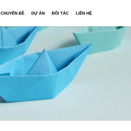
CHUYÊN ĐỀ
DỰ ÁN
ĐỐI TÁC
LIÊN HỆ