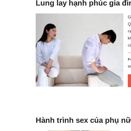
Lung lay hạnh phúc gia đì
G
Q
r
k
c
P
U
Hành trình sex của phụ nữ