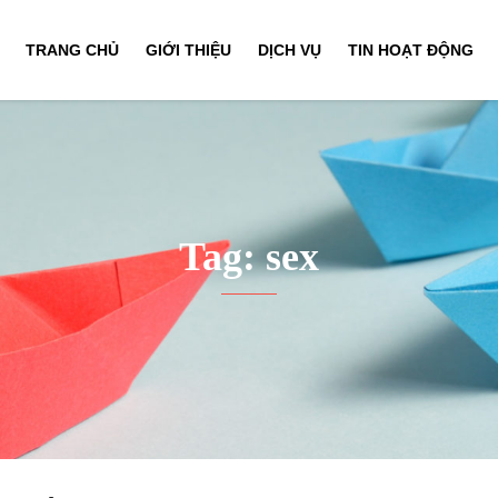
TRANG CHỦ
GIỚI THIỆU
DỊCH VỤ
TIN HOẠT ĐỘNG
Tag: sex