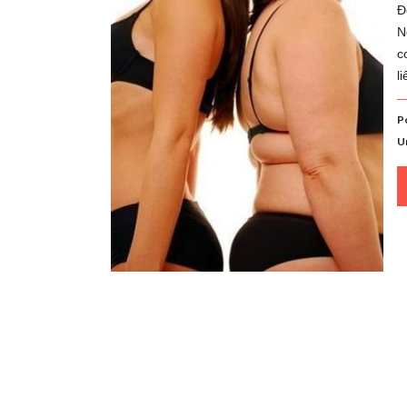
Đ
N
c
l
P
U