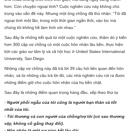
hơn. Còn chuyện ngoại tình? Cuộc nghiên cứu này không chú
trọng vào vấn đề này. Nhưng một ông chồng đã thú nhận: “Tôi đã
ngoại tình một lần, trong một thời gian ngắn thôi, vào lúc mà
chúng tôi không hề làm tình với nhau.”
Sau đây là những kết quả từ một cuộc nghiên cứu, thăm dò ý kiến
hơn 300 cặp vợ chồng có một cuộc hôn nhân lâu bền, thực hiện
bởi các giáo sư tâm lý và xã hội học ở United States International
University, San Diego.
Những cặp vợ chồng này đã trả lời 39 câu hỏi liên quan đến hôn
nhân, và từ những câu trả lời đó, các nhà nghiên cứu rút ra được
những điểm giữ cho cuộc hôn nhân của họ bền chặt.
Sau đây là những điểm quan trọng hàng đầu, xếp theo thứ tự
· Người phối ngẫu của tôi cũng là người bạn thân và tốt
nhất của tôi.
· Tôi thương cả con người của chồng/vợ tôi (có sao thương
vậy, không cố gắng thay đổi).
· Hôn nhân là một sự giao kết lâu dài.