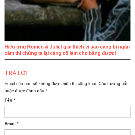
Hiệu ứng Romeo & Juliet giải thích vì sao càng bị ngăn
cấm thì chúng ta lại càng cố làm cho bằng được!
TRẢ LỜI
Email của bạn sẽ không được hiển thị công khai.
Các trường bắt
buộc được đánh dấu
*
Tên
*
Email
*