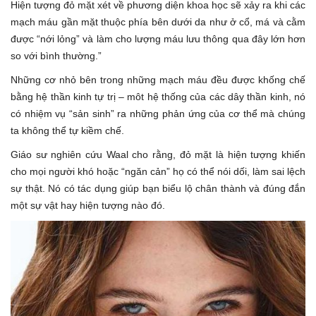
Hiện tượng đỏ mặt xét về phương diện khoa học sẽ xảy ra khi các
mạch máu gần mặt thuộc phía bên dưới da như ở cổ, má và cằm
được “nới lỏng” và làm cho lượng máu lưu thông qua đây lớn hơn
so với bình thường.”
Những cơ nhỏ bên trong những mạch máu đều được khống chế
bằng hệ thần kinh tự trị – môt hệ thống của các dây thần kinh, nó
có nhiệm vụ “sản sinh” ra những phản ứng của cơ thể mà chúng
ta không thể tự kiềm chế.
Giáo sư nghiên cứu Waal cho rằng, đỏ mặt là hiện tượng khiến
cho mọi người khó hoặc “ngăn cản” họ có thể nói dối, làm sai lệch
sự thật. Nó có tác dụng giúp bạn biểu lộ chân thành và đúng đắn
một sự vật hay hiện tượng nào đó.