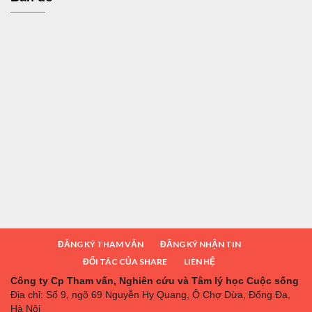
ĐĂNG KÝ THAM VẤN
ĐĂNG KÝ NHẬN TIN
ĐỐI TÁC CỦA SHARE
LIÊN HỆ
Công ty Cp Tham vấn, Nghiên cứu và Tâm lý học Cuộc sống
Địa chỉ: Số 9, ngõ 69 Nguyễn Hy Quang, Ô Chợ Dừa, Đống Đa,
Hà Nội