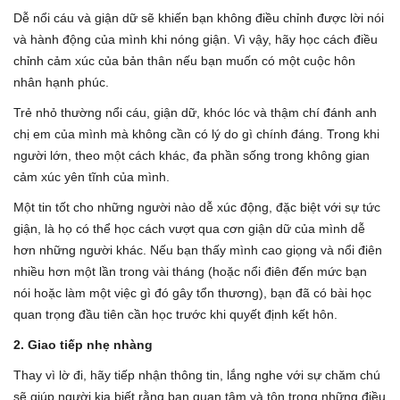
Dễ nổi cáu và giận dữ sẽ khiến bạn không điều chỉnh được lời nói
và hành động của mình khi nóng giận. Vì vậy, hãy học cách điều
chỉnh cảm xúc của bản thân nếu bạn muốn có một cuộc hôn
nhân hạnh phúc.
Trẻ nhỏ thường nổi cáu, giận dữ, khóc lóc và thậm chí đánh anh
chị em của mình mà không cần có lý do gì chính đáng. Trong khi
người lớn, theo một cách khác, đa phần sống trong không gian
cảm xúc yên tĩnh của mình.
Một tin tốt cho những người nào dễ xúc động, đặc biệt với sự tức
giận, là họ có thể học cách vượt qua cơn giận dữ của mình dễ
hơn những người khác. Nếu bạn thấy mình cao giọng và nổi điên
nhiều hơn một lần trong vài tháng (hoặc nổi điên đến mức bạn
nói hoặc làm một việc gì đó gây tổn thương), bạn đã có bài học
quan trọng đầu tiên cần học trước khi quyết định kết hôn.
2. Giao tiếp nhẹ nhàng
Thay vì lờ đi, hãy tiếp nhận thông tin, lắng nghe với sự chăm chú
sẽ giúp người kia biết rằng bạn quan tâm và tôn trọng những điều