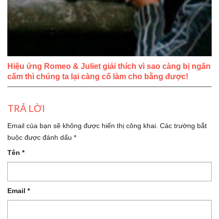
Hiệu ứng Romeo & Juliet giải thích vì sao càng bị ngăn
cấm thì chúng ta lại càng cố làm cho bằng được!
TRẢ LỜI
Email của bạn sẽ không được hiển thị công khai.
Các trường bắt
buộc được đánh dấu
*
Tên
*
Email
*