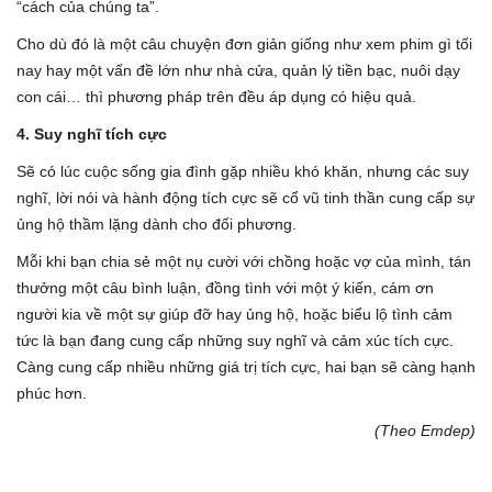
“cách của chúng ta”.
Cho dù đó là một câu chuyện đơn giản giống như xem phim gì tối
nay hay một vấn đề lớn như nhà cửa, quản lý tiền bạc, nuôi dạy
con cái… thì phương pháp trên đều áp dụng có hiệu quả.
4. Suy nghĩ tích cực
Sẽ có lúc cuộc sống gia đình gặp nhiều khó khăn, nhưng các suy
nghĩ, lời nói và hành động tích cực sẽ cổ vũ tinh thần cung cấp sự
ủng hộ thầm lặng dành cho đối phương.
Mỗi khi bạn chia sẻ một nụ cười với chồng hoặc vợ của mình, tán
thưởng một câu bình luận, đồng tình với một ý kiến, cám ơn
người kia về một sự giúp đỡ hay ủng hộ, hoặc biểu lộ tình cảm
tức là bạn đang cung cấp những suy nghĩ và cảm xúc tích cực.
Càng cung cấp nhiều những giá trị tích cực, hai bạn sẽ càng hạnh
phúc hơn.
(Theo Emdep)