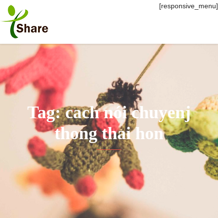
[responsive_menu]
Tag: cach nói chuyenj
thong thai hon