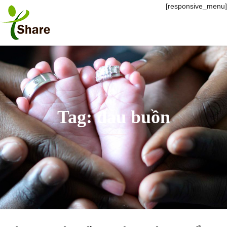
[responsive_menu]
Tag: đau buồn