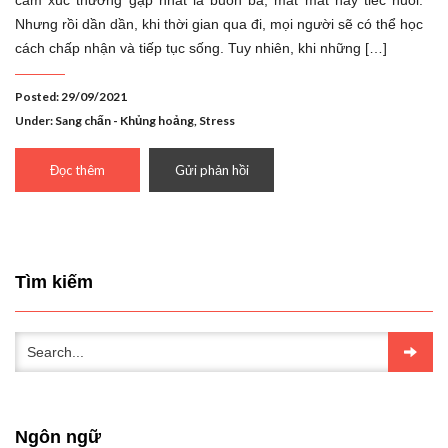
cảm xúc thường gặp nhất là buồn bã, mất mát hay tiếc nuối.
Nhưng rồi dần dần, khi thời gian qua đi, mọi người sẽ có thể học
cách chấp nhận và tiếp tục sống. Tuy nhiên, khi những […]
Posted: 29/09/2021
Under:
Sang chấn - Khủng hoảng
,
Stress
Đọc thêm
Gửi phản hồi
Tìm kiếm
Ngôn ngữ