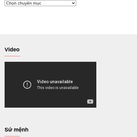
Chuyển
tới
Video
Sứ mệnh