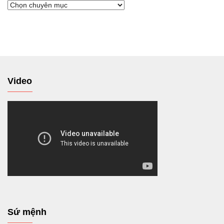
Chuyển
tới
Video
Sứ mệnh