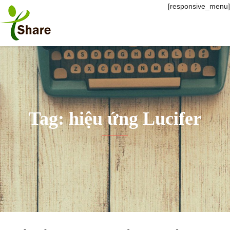
[responsive_menu]
Tag: hiệu ứng Lucifer