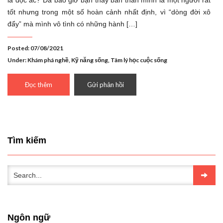
là độc ác? Đã bao giờ bạn thấy bản thân mình là một người rất
tốt nhưng trong một số hoàn cảnh nhất định, vì “dòng đời xô
đẩy” mà mình vô tình có những hành […]
Posted: 07/08/2021
Under:
Khám phá nghề
,
Kỹ năng sống
,
Tâm lý học cuộc sống
Đọc thêm
Gửi phản hồi
Tìm kiếm
Ngôn ngữ