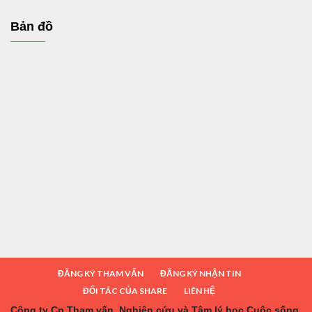
Bản đồ
ĐĂNG KÝ THAM VẤN
ĐĂNG KÝ NHẬN TIN
ĐỐI TÁC CỦA SHARE
LIÊN HỆ
Công ty Cp Tham vấn, Nghiên cứu và Tâm lý học Cuộc sống