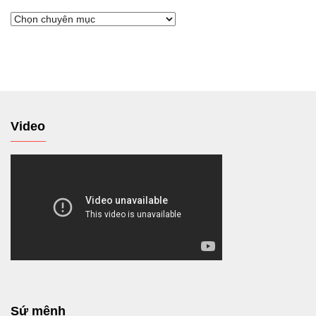
Chuyển
tới
Video
Sứ mệnh