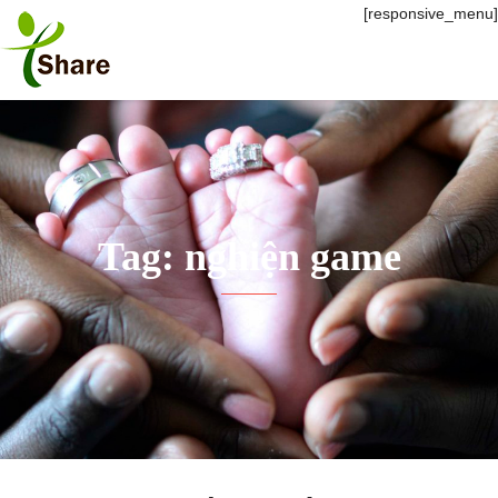
[responsive_menu]
Tag: nghiện game