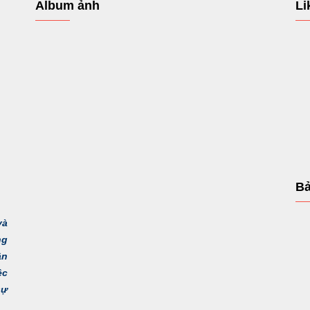
Album ảnh
Li
Bả
và
ng
ận
ệc
sự