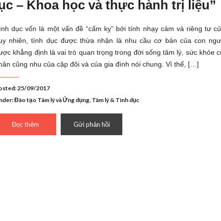
c – Khoa học và thực hành trị liệu”
ình dục vốn là một vấn đề “cấm kỵ” bởi tính nhạy cảm và riêng tư củ
uy nhiên, tình dục được thừa nhận là nhu cầu cơ bản của con ngư
ược khẳng định là vai trò quan trọng trong đời sống tâm lý, sức khỏe 
hân cũng nhu của cặp đôi và của gia đình nói chung. Vì thế, […]
osted: 25/09/2017
nder:
Đào tạo Tâm lý và Ứng dụng
,
Tâm lý & Tình dục
Đọc thêm
Gửi phản hồi