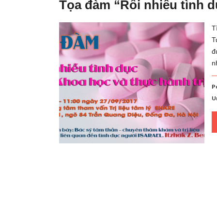
Tọa đàm “Rối nhiễu tình dụ
T
T
đ
n
P
U