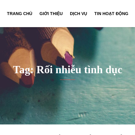
TRANG CHỦ
GIỚI THIỆU
DỊCH VỤ
TIN HOẠT ĐỘNG
Tag: Rối nhiễu tình dục