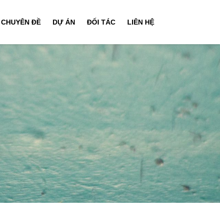
CHUYÊN ĐỀ
DỰ ÁN
ĐỐI TÁC
LIÊN HỆ