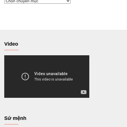
Chuyển
tới
Video
Sứ mệnh