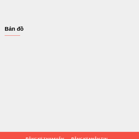
Bản đồ
ĐĂNG KÝ THAM VẤN
ĐĂNG KÝ NHẬN TIN