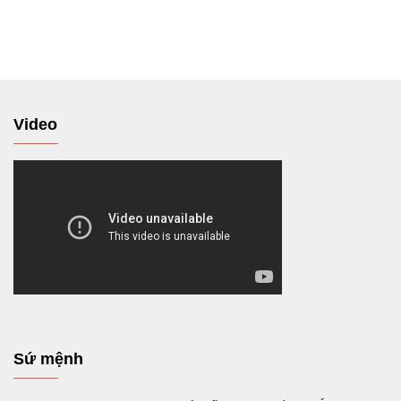
tới
Video
Sứ mệnh