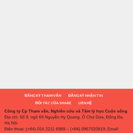
ĐĂNG KÝ THAM VẤN
ĐĂNG KÝ NHẬN TIN
ĐỐI TÁC CỦA SHARE
LIÊN HỆ
Công ty Cp Tham vấn, Nghiên cứu và Tâm lý học Cuộc sống
Địa chỉ: Số 9, ngõ 69 Nguyễn Hy Quang, Ô Chợ Dừa, Đống Đa,
Hà Nội
Điện thoại: (+84) 024 2211 6989 – (+84) 0967020819; Email: