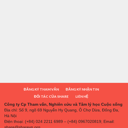
ĐĂNG KÝ THAM VẤN
ĐĂNG KÝ NHẬN TIN
ĐỐI TÁC CỦA SHARE
LIÊN HỆ
Công ty Cp Tham vấn, Nghiên cứu và Tâm lý học Cuộc sống
Địa chỉ: Số 9, ngõ 69 Nguyễn Hy Quang, Ô Chợ Dừa, Đống Đa,
Hà Nội
Điện thoại: (+84) 024 2211 6989 – (+84) 0967020819; Email:
share@sharevn.org