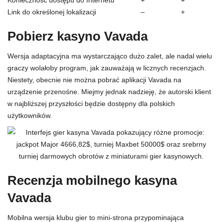
Konieczność dostępu do Internetu
+
+
Link do określonej lokalizacji
–
+
Pobierz kasyno Vavada
Wersja adaptacyjna ma wystarczająco dużo zalet, ale nadal wielu
graczy wolałoby program, jak zauważają w licznych recenzjach.
Niestety, obecnie nie można pobrać aplikacji Vavada na
urządzenie przenośne. Miejmy jednak nadzieję, że autorski klient
w najbliższej przyszłości będzie dostępny dla polskich
użytkowników.
Recenzja mobilnego kasyna
Vavada
Mobilna wersja klubu gier to mini-strona przypominająca