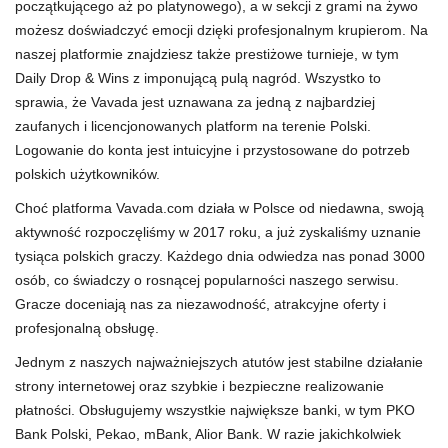
początkującego aż po platynowego), a w sekcji z grami na żywo
możesz doświadczyć emocji dzięki profesjonalnym krupierom. Na
naszej platformie znajdziesz także prestiżowe turnieje, w tym
Daily Drop & Wins z imponującą pulą nagród. Wszystko to
sprawia, że Vavada jest uznawana za jedną z najbardziej
zaufanych i licencjonowanych platform na terenie Polski.
Logowanie do konta jest intuicyjne i przystosowane do potrzeb
polskich użytkowników.
Choć platforma Vavada.com działa w Polsce od niedawna, swoją
aktywność rozpoczęliśmy w 2017 roku, a już zyskaliśmy uznanie
tysiąca polskich graczy. Każdego dnia odwiedza nas ponad 3000
osób, co świadczy o rosnącej popularności naszego serwisu.
Gracze doceniają nas za niezawodność, atrakcyjne oferty i
profesjonalną obsługę.
Jednym z naszych najważniejszych atutów jest stabilne działanie
strony internetowej oraz szybkie i bezpieczne realizowanie
płatności. Obsługujemy wszystkie największe banki, w tym PKO
Bank Polski, Pekao, mBank, Alior Bank. W razie jakichkolwiek