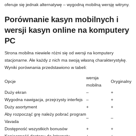
oferuje się jednak alternatywę – wygodną mobilną wersję witryny.
Porównanie kasyn mobilnych i
wersji kasyn online na komputery
PC
Strona mobilna niewiele różni się od wersji na komputery
stacjonarne. Ale każdy z nich ma swoją własną charakterystykę.
Wyniki porównania przedstawiono w tabeli:
wersja
Opcje
Oryginalny
mobilna
Duży ekran
–
+
Wygodna nawigacja, przejrzysty interfejs
–
+
Duży asortyment
+
+
Aby rozpocząć grę należy pobrać program
–
–
Vavada
Dostępność wszystkich bonusów
+
+