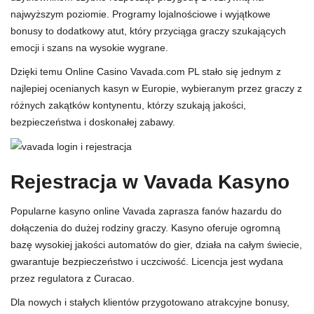
najwyższym poziomie. Programy lojalnościowe i wyjątkowe
bonusy to dodatkowy atut, który przyciąga graczy szukających
emocji i szans na wysokie wygrane.
Dzięki temu Online Casino Vavada.com PL stało się jednym z
najlepiej ocenianych kasyn w Europie, wybieranym przez graczy z
różnych zakątków kontynentu, którzy szukają jakości,
bezpieczeństwa i doskonałej zabawy.
Rejestracja w Vavada Kasyno
Popularne kasyno online Vavada zaprasza fanów hazardu do
dołączenia do dużej rodziny graczy. Kasyno oferuje ogromną
bazę wysokiej jakości automatów do gier, działa na całym świecie,
gwarantuje bezpieczeństwo i uczciwość. Licencja jest wydana
przez regulatora z Curacao.
Dla nowych i stałych klientów przygotowano atrakcyjne bonusy,