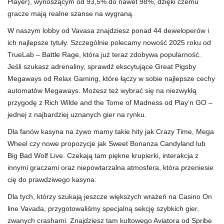
Player), wynoszącym od 93,5% do nawet 98%, dzięki czemu
gracze mają realne szanse na wygraną.
W naszym lobby od Vavasa znajdziesz ponad 44 deweloperów i
ich najlepsze tytuły. Szczególnie polecamy nowość 2025 roku od
TrueLab – Battle Rage, która już teraz zdobywa popularność.
Jeśli szukasz adrenaliny, sprawdź ekscytujące Great Pigsby
Megaways od Relax Gaming, które łączy w sobie najlepsze cechy
automatów Megaways. Możesz też wybrać się na niezwykłą
przygodę z Rich Wilde and the Tome of Madness od Play’n GO –
jednej z najbardziej uznanych gier na rynku.
Dla fanów kasyna na żywo mamy takie hity jak Crazy Time, Mega
Wheel czy nowe propozycje jak Sweet Bonanza Candyland lub
Big Bad Wolf Live. Czekają tam piękne krupierki, interakcja z
innymi graczami oraz niepowtarzalna atmosfera, która przeniesie
cię do prawdziwego kasyna.
Dla tych, którzy szukają jeszcze większych wrażeń na Casino On
line Vavada, przygotowaliśmy specjalną sekcję szybkich gier,
zwanych crashami. Znajdziesz tam kultowego Aviatora od Spribe