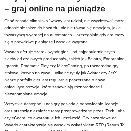
– graj online na pieniądze
Choć zasada olimpijska “ważny jest udział, nie zwycięstwo” może
odnosić się także do hazardu, nic nie równa się emocjom, jakie
towarzyszą wygranej na automatach – szczególnie gdy gra toczy
się o prawdziwe pieniądze i wysokie wygrane.
Vawada oferuje szeroki wybór gier – od najpopularniejszych
slotów od czołowych producentów, takich jak Belatra, Endorphina,
Igrosoft, Pragmatic Play czy MicroGaming, po różnorodne gry
stołowe, kasyno na żywo i unikalne tytuły jak Aviator czy JetX.
Nasze portfolio gier jest regularnie poszerzane o nowe i
obiecujące pozycje, które zapewniają różnorodność i
niezapomniane emocje.
Wszystkie dostępne u nas gry posiadają odpowiednie licencje
oraz przeszły niezależne testy przeprowadzane przez iTech Labs
czy eCogra, co gwarantuje ich uczciwość. Gry hazardowe od
Vavado charakteryzują się wysokim wskaźnikiem RTP (Return To