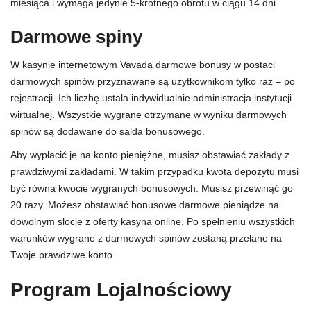
miesiąca i wymaga jedynie 5-krotnego obrotu w ciągu 14 dni.
Darmowe spiny
W kasynie internetowym Vavada darmowe bonusy w postaci
darmowych spinów przyznawane są użytkownikom tylko raz – po
rejestracji. Ich liczbę ustala indywidualnie administracja instytucji
wirtualnej. Wszystkie wygrane otrzymane w wyniku darmowych
spinów są dodawane do salda bonusowego.
Aby wypłacić je na konto pieniężne, musisz obstawiać zakłady z
prawdziwymi zakładami. W takim przypadku kwota depozytu musi
być równa kwocie wygranych bonusowych. Musisz przewinąć go
20 razy. Możesz obstawiać bonusowe darmowe pieniądze na
dowolnym slocie z oferty kasyna online. Po spełnieniu wszystkich
warunków wygrane z darmowych spinów zostaną przelane na
Twoje prawdziwe konto.
Program Lojalnościowy