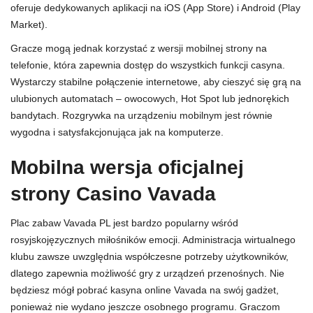
oferuje dedykowanych aplikacji na iOS (App Store) i Android (Play
Market).
Gracze mogą jednak korzystać z wersji mobilnej strony na
telefonie, która zapewnia dostęp do wszystkich funkcji casyna.
Wystarczy stabilne połączenie internetowe, aby cieszyć się grą na
ulubionych automatach – owocowych, Hot Spot lub jednorękich
bandytach. Rozgrywka na urządzeniu mobilnym jest równie
wygodna i satysfakcjonująca jak na komputerze.
Mobilna wersja oficjalnej
strony Casino Vavada
Plac zabaw Vavada PL jest bardzo popularny wśród
rosyjskojęzycznych miłośników emocji. Administracja wirtualnego
klubu zawsze uwzględnia współczesne potrzeby użytkowników,
dlatego zapewnia możliwość gry z urządzeń przenośnych. Nie
będziesz mógł pobrać kasyna online Vavada na swój gadżet,
ponieważ nie wydano jeszcze osobnego programu. Graczom