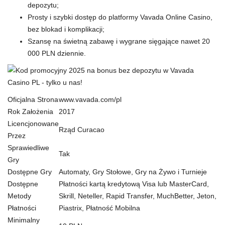
depozytu;
Prosty i szybki dostęp do platformy Vavada Online Casino,
bez blokad i komplikacji;
Szansę na świetną zabawę i wygrane sięgające nawet 20
000 PLN dziennie.
Oficjalna Strona
www.vavada.com/pl
Rok Założenia
2017
Licencjonowane
Rząd Curacao
Przez
Sprawiedliwe
Tak
Gry
Dostępne Gry
Automaty, Gry Stołowe, Gry na Żywo i Turnieje
Dostępne
Płatności kartą kredytową Visa lub MasterCard,
Metody
Skrill, Neteller, Rapid Transfer, MuchBetter, Jeton,
Płatności
Piastrix, Płatność Mobilna
Minimalny