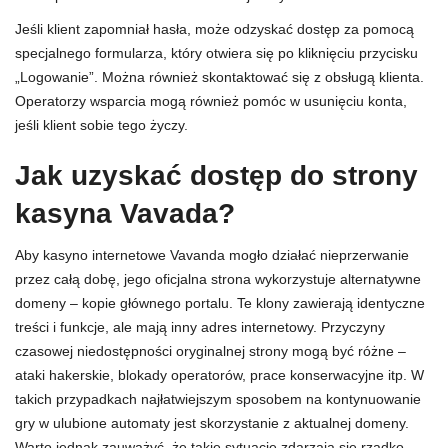
Jeśli klient zapomniał hasła, może odzyskać dostęp za pomocą
specjalnego formularza, który otwiera się po kliknięciu przycisku
„Logowanie”. Można również skontaktować się z obsługą klienta.
Operatorzy wsparcia mogą również pomóc w usunięciu konta,
jeśli klient sobie tego życzy.
Jak uzyskać dostęp do strony
kasyna Vavada?
Aby kasyno internetowe Vavanda mogło działać nieprzerwanie
przez całą dobę, jego oficjalna strona wykorzystuje alternatywne
domeny – kopie głównego portalu. Te klony zawierają identyczne
treści i funkcje, ale mają inny adres internetowy. Przyczyny
czasowej niedostępności oryginalnej strony mogą być różne –
ataki hakerskie, blokady operatorów, prace konserwacyjne itp. W
takich przypadkach najłatwiejszym sposobem na kontynuowanie
gry w ulubione automaty jest skorzystanie z aktualnej domeny.
Warto jednak zauważyć, że takie sytuacje zdarzają się rzadko –