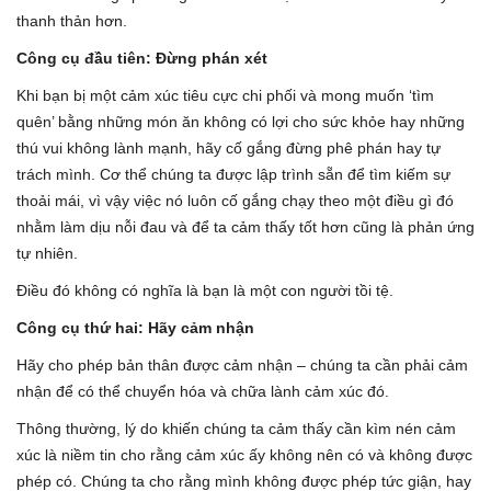
thanh thản hơn.
Công cụ đầu tiên: Đừng phán xét
Khi bạn bị một cảm xúc tiêu cực chi phối và mong muốn ‘tìm
quên’ bằng những món ăn không có lợi cho sức khỏe hay những
thú vui không lành mạnh, hãy cố gắng đừng phê phán hay tự
trách mình. Cơ thể chúng ta được lập trình sẵn để tìm kiếm sự
thoải mái, vì vậy việc nó luôn cố gắng chạy theo một điều gì đó
nhằm làm dịu nỗi đau và để ta cảm thấy tốt hơn cũng là phản ứng
tự nhiên.
Điều đó không có nghĩa là bạn là một con người tồi tệ.
Công cụ thứ hai: Hãy cảm nhận
Hãy cho phép bản thân được cảm nhận – chúng ta cần phải cảm
nhận để có thể chuyển hóa và chữa lành cảm xúc đó.
Thông thường, lý do khiến chúng ta cảm thấy cần kìm nén cảm
xúc là niềm tin cho rằng cảm xúc ấy không nên có và không được
phép có. Chúng ta cho rằng mình không được phép tức giận, hay