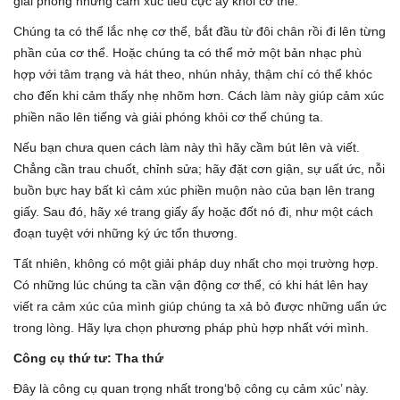
giải phóng những cảm xúc tiêu cực ấy khỏi cơ thể.
Chúng ta có thể lắc nhẹ cơ thể, bắt đầu từ đôi chân rồi đi lên từng
phần của cơ thể. Hoặc chúng ta có thể mở một bản nhạc phù
hợp với tâm trạng và hát theo, nhún nhảy, thậm chí có thể khóc
cho đến khi cảm thấy nhẹ nhõm hơn. Cách làm này giúp cảm xúc
phiền não lên tiếng và giải phóng khỏi cơ thể chúng ta.
Nếu bạn chưa quen cách làm này thì hãy cầm bút lên và viết.
Chẳng cần trau chuốt, chỉnh sửa; hãy đặt cơn giận, sự uất ức, nỗi
buồn bực hay bất kì cảm xúc phiền muộn nào của bạn lên trang
giấy. Sau đó, hãy xé trang giấy ấy hoặc đốt nó đi, như một cách
đoạn tuyệt với những ký ức tổn thương.
Tất nhiên, không có một giải pháp duy nhất cho mọi trường hợp.
Có những lúc chúng ta cần vận động cơ thể, có khi hát lên hay
viết ra cảm xúc của mình giúp chúng ta xả bỏ được những uẩn ức
trong lòng. Hãy lựa chọn phương pháp phù hợp nhất với mình.
Công cụ thứ tư: Tha thứ
Đây là công cụ quan trọng nhất trong‘bộ công cụ cảm xúc’ này.