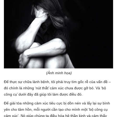
(Ảnh minh họa)
Để thực sự chữa lành bệnh, tôi phải truy tìm gốc rễ của vấn đề –
đó chính là những ‘nút thắt’ cảm xúc chưa được gỡ bỏ. Và ‘bộ
công cụ’ dưới đây đã giúp tôi làm được điều đó.
Để giải tỏa những cảm xúc tiêu cực bị dồn nén và lấy lại sự bình
yên cho tâm hồn, mỗi người cần tạo cho mình một ‘bộ công cụ
cảm xúc’. Nó giúp chúng ta điều hòa hệ thần kinh và cảm thấy