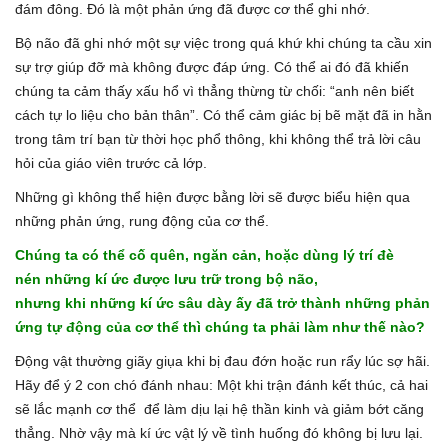
đám đông. Đó là một phản ứng đã được cơ thể ghi nhớ.
Bộ não đã ghi nhớ một sự việc trong quá khứ khi chúng ta cầu xin
sự trợ giúp đỡ mà không được đáp ứng. Có thể ai đó đã khiến
chúng ta cảm thấy xấu hổ vì thẳng thừng từ chối: “anh nên biết
cách tự lo liệu cho bản thân”. Có thể cảm giác bị bẽ mặt đã in hằn
trong tâm trí bạn từ thời học phổ thông, khi không thể trả lời câu
hỏi của giáo viên trước cả lớp.
Những gì không thể hiện được bằng lời sẽ được biểu hiện qua
những phản ứng, rung động của cơ thể.
Chúng ta có thể cố quên, ngăn cản, hoặc dùng lý trí đè
nén những kí ức được lưu trữ trong bộ não,
nhưng khi những kí ức sâu dày ấy đã trở thành những phản
ứng tự động của cơ thể thì chúng ta phải làm như thế nào?
Động vật thường giãy giụa khi bị đau đớn hoặc run rẩy lúc sợ hãi.
Hãy để ý 2 con chó đánh nhau: Một khi trận đánh kết thúc, cả hai
sẽ lắc mạnh cơ thể để làm dịu lại hệ thần kinh và giảm bớt căng
thẳng. Nhờ vậy mà kí ức vật lý về tình huống đó không bị lưu lại.