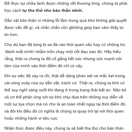
Để thực sự chữa lành được những vết thương lòng, chúng ta phải
học cách
tự tha thứ cho bản thân mình.
Dằn vặt bản thân vì những lỗi lầm trong quá khứ không giải quyết
được vấn đề gì, và chắc chắn cũn gkhông giúp bạn cảm thấy tự
tin hơn.
Cho dù bạn đã từng bị sa đà vào thói quen xấu hay có những lúc
‘đánh mất mình’ nhằm trốn chạy một nỗi đau nào đó. Hãy hiểu
rằng, thật ra chúng ta đã cố gắng hết sức nhưng sức mạnh nội
tâm của mình vào thời điểm đó chỉ có vậy.
Khi sự việc đã xảy ra rồi, thật dễ dàng phán xét và mắc kẹt trong
cái vòng xoáy của sự dằn vặt, trách cứ. Thật ra, chúng ta khó có
thể suy nghĩ sáng suốt khi đang ở trong trạng thái bất an. Não bộ
và cơ thể phản ứng với sự khó chịu dựa trên những suy diễn về
một sự lựa chọn mà nó cho là an toàn nhất ngay tại thời điểm đó,
và đôi khi điều đó có nghĩa là chúng ta quay trở lại với thói quen
hoặc những hành vi tiêu cực.
Nhận thức được điều này, chúng ta sẽ biết tha thứ cho bản thân