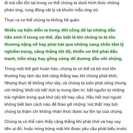
đi mà vẫn tồn tại trong cơ thể chúng ta dưới hình thức những
phản ứng, rung động vật lý và khuôn mẫu ứng xử.
Thực ra cơ thể chúng ta không hề quên.
Nhiều sự kiện diễn ra trong đời sống để lại những dấu
hằn sinh lí trong cơ thể, đặc biệt là khi chúng ta bị tổn
thương nặng nề hay phải trải qua những sang chấn tâm lý
nghiêm trọng, căng thẳng tột độ, khiến cơ thể phải đấu
tranh, trốn chạy hay gồng cứng để đương đầu với chúng.
Trong một thế giới hoàn hảo, chúng ta có thể xả bỏ mọi tổn
thương hay làm dịu bớt căng thẳng sau khi chúng phát khởi.
Nhưng thực tế không như vậy, và chúng ta luôn phải sống chung
với những ‘khối nội kết’ tích tụ trong tâm trí, bắt nguồn từ những
trải nghiệm trong quá khứ (dù tốt hay xấu). Hầu hết mọi người
không biết làm cách nào để tháo gỡ những ‘nút thắt’ này bởi
chúng ta thậm chí không nhận thức được sự tồn tại của chúng.
Chúng ta có thể cảm thấy căng thẳng khi phải nhờ vả hay vay
tiền ai đó; hoặc nóng bừng mặt khi được yêu cầu phát biểu trước