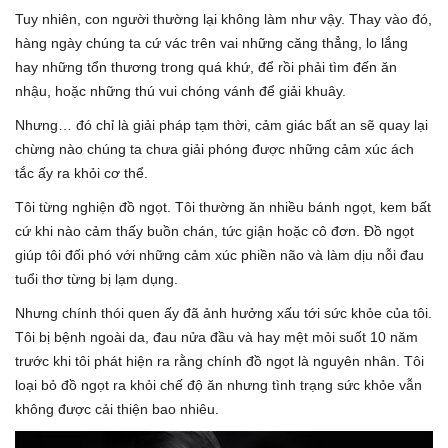
Tuy nhiên, con người thường lại không làm như vậy. Thay vào đó,
hàng ngày chúng ta cứ vác trên vai những căng thẳng, lo lắng
hay những tổn thương trong quá khứ, để rồi phải tìm đến ăn
nhậu, hoặc những thú vui chóng vánh để giải khuây.
Nhưng… đó chỉ là giải pháp tạm thời, cảm giác bất an sẽ quay lại
chừng nào chúng ta chưa giải phóng được những cảm xúc ách
tắc ấy ra khỏi cơ thể.
Tôi từng nghiện đồ ngọt. Tôi thường ăn nhiều bánh ngọt, kem bất
cứ khi nào cảm thấy buồn chán, tức giận hoặc cô đơn. Đồ ngọt
giúp tôi đối phó với những cảm xúc phiền não và làm dịu nỗi đau
tuổi thơ từng bị lạm dụng.
Nhưng chính thói quen ấy đã ảnh hưởng xấu tới sức khỏe của tôi.
Tôi bị bệnh ngoài da, đau nửa đầu và hay mệt mỏi suốt 10 năm
trước khi tôi phát hiện ra rằng chính đồ ngọt là nguyên nhân. Tôi
loại bỏ đồ ngọt ra khỏi chế độ ăn nhưng tình trạng sức khỏe vẫn
không được cải thiện bao nhiêu.