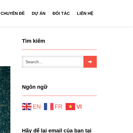
CHUYÊN ĐỀ
DỰ ÁN
ĐỐI TÁC
LIÊN HỆ
Tìm kiếm
Ngôn ngữ
EN
FR
VI
Hãy để lại email của bạn tại