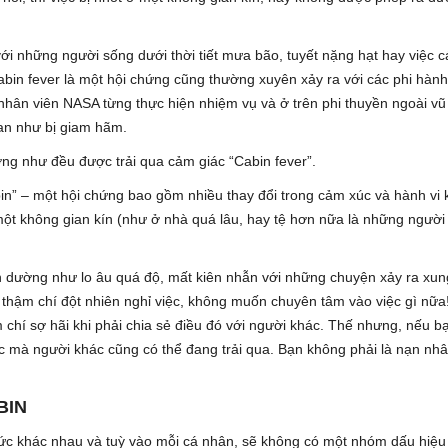
ới những người sống dưới thời tiết mưa bão, tuyết nặng hạt hay việc c
abin fever là một hội chứng cũng thường xuyên xảy ra với các phi hành
t nhân viên NASA từng thực hiện nhiệm vụ và ở trên phi thuyền ngoài vũ 
ian như bị giam hãm.
ờng như đều được trải qua cảm giác “Cabin fever”.
bin” – một hội chứng bao gồm nhiều thay đổi trong cảm xúc và hành vi 
 một không gian kín (như ở nhà quá lâu, hay tệ hơn nữa là những người 
 dường như lo âu quá độ, mất kiên nhẫn với những chuyện xảy ra xun
 thậm chí đột nhiên nghỉ việc, không muốn chuyên tâm vào việc gì nữa
ậm chí sợ hãi khi phải chia sẻ điều đó với người khác. Thế nhưng, nếu b
ác mà người khác cũng có thể đang trải qua. Bạn không phải là nạn nh
BIN
thức khác nhau và tuỳ vào mỗi cá nhân, sẽ không có một nhóm dấu hiệu