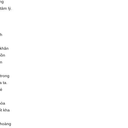
ng
tâm lý.
nh
 khăn
uồn
ên
trong
 ta.
oẻ
hòa
ốt kha
 hoàng