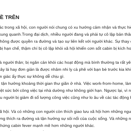
Ề TRÊN
ác trong xã hội, con người nói chung có xu hướng cảm nhận và thực h
 xung quanh.Trong đại dịch, nhiều người đang và phải tự cô lập bản th
không được quyền ra đường và tạo sự liên kết với người khác. Sự thay 
bị hạn chế, thậm chí bị cô lập khỏi xã hội khiến cơn sốt cabin bị kích h
à người thân; bị ngăn cản khỏi các hoạt động mà bình thường ta rất yê
y lá hay đơn giản là được nhâm nhi ly cà phê với bạn bè trước kia kh
 giác ấy thực sự không dễ chịu gì.
 tận hưởng khoảng thời gian thư giãn ở nhà. Việc work-from-home, làm
iệt sức bởi công việc tại nhà dường như không giới hạn. Ngược lại, vì 
 người bị giảm đi số lượng công việc cũng như lo âu về các tác động k
ã hội. Và có những con người còn thích giao lưu xã hội hơn những ngư
ờng thích ra đường và tận hưởng sự sôi nổi của cuộc sống. Và những 
 chứng cabin fever mạnh mẽ hơn những người khác.