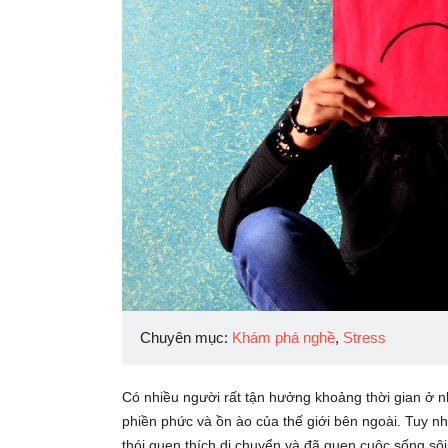
Chuyên mục:
Khám phá nghề
,
Stress
Có nhiều người rất tận hưởng khoảng thời gian ở nh
phiền phức và ồn ào của thế giới bên ngoài. Tuy n
thói quen thích di chuyển và đã quen cuộc sống sôi