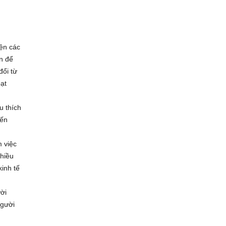
iện các
ân để
đổi từ
oạt
u thích
iến
 việc
nhiều
inh tế
ời
người