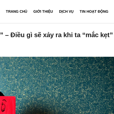
TRANG CHỦ
GIỚI THIỆU
DỊCH VỤ
TIN HOẠT ĐỘNG
 Điều gì sẽ xảy ra khi ta “mắc kẹt”