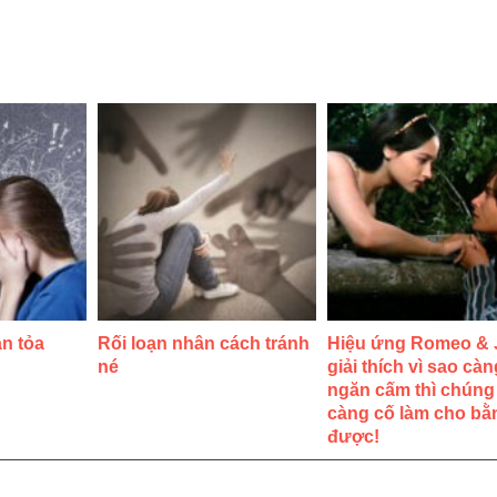
an tỏa
Rối loạn nhân cách tránh
Hiệu ứng Romeo & J
né
giải thích vì sao càn
ngăn cấm thì chúng t
càng cố làm cho bằ
được!