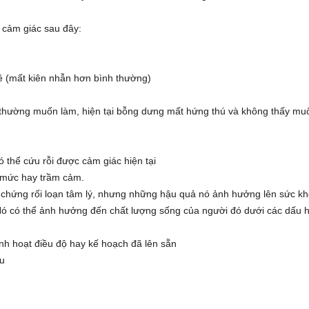
c cảm giác sau đây:
đề (mất kiên nhẫn hơn bình thường)
 thường muốn làm, hiện tại bỗng dưng mất hứng thú và không thấy mu
thể cứu rỗi được cảm giác hiện tại
 mức hay trầm cảm.
chứng rối loạn tâm lý, nhưng những hậu quả nó ảnh hưởng lên sức k
. Nó có thể ảnh hưởng đến chất lượng sống của người đó dưới các dấu 
inh hoạt điều độ hay kế hoạch đã lên sẵn
ều