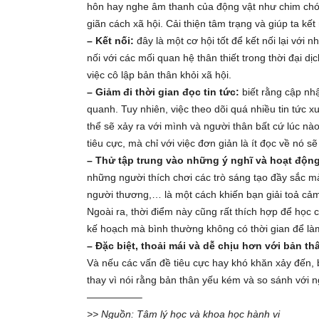
hôn hay nghe âm thanh của động vật như chim chóc
giãn cách xã hội. Cải thiện tâm trạng và giúp ta kết
– Kết nối:
đây là một cơ hội tốt để kết nối lại với 
nối với các mối quan hệ thân thiết trong thời đại d
việc cô lập bản thân khỏi xã hội.
– Giảm đi thời gian đọc tin tức:
biết rằng cập nhậ
quanh. Tuy nhiên, việc theo dõi quá nhiều tin tức x
thể sẽ xảy ra với mình và người thân bất cứ lúc nào
tiêu cực, mà chỉ với việc đơn giản là ít đọc về nó s
– Thử tập trung vào những ý nghĩ và hoạt động
những người thích chơi các trò sáng tạo đầy sắc mà
người thương,… là một cách khiến bạn giải toả cảm
Ngoài ra, thời điểm này cũng rất thích hợp để học
kế hoạch mà bình thường không có thời gian để là
– Đặc biệt, thoải mái và dễ chịu hơn với bản th
Và nếu các vấn đề tiêu cực hay khó khăn xảy đến, b
thay vì nói rằng bản thân yếu kém và so sánh với 
—————–
>> Nguồn: Tâm lý học và khoa học hành vi