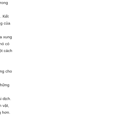
trong
. Kết
ng của
ra xung
 nó có
ột cách
ặng cho
 những
i dịch.
 vặt,
g hơn.