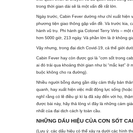
trong thời gian dài sẽ là một vấn đề rất lớn.
Ngày trước, Cabin Fever dường như chỉ xuất hiện v
phương tiện giao thông gặp vấn đề. Và trước kia, c
hành vũ trụ. Phi hành gia Colonel Terry Virts – mộ
hơn 5000 giờ, 213 ngày. Và phần lớn là ở không g
Vậy nhưng, trong đại dịch Covid-19, cả thế giới dư
Cabin Fever hay còn được gọi là “cơn sốt trong ca
ai đó trải qua khoảng thời gian như bị “mắc kẹt” ở
buộc không cho ra đường).
Nhiều người bỗng dưng gần dây cảm thấy bản thân
quanh, hay xuất hiện việc mất động lực sống (hoặc
nghĩ rằng có lẽ điều gì kì lạ đã xảy đến với họ, th
được bài này, hãy thả lỏng vì đây là những cám gi
nhất của đại dịch cách ly toàn cầu.
NHỮNG DẤU HIỆU CỦA CƠN SỐT CA
(Lưu ý: các dấu hiệu có thể xảy ra dưới các hình 