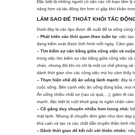
Đặc biệt là những người có sẵn các rối loạn tâm lý
nặng hơn và tác động lớn hơn vì gặp khó khăn trong v
LÀM SAO ĐỂ THOÁT KHỎI TÁC ĐỘN
Dưới đây là các tips được đề xuất để ta sống cùng 
– Phát triển các thói quen theo tuần tự
: việc tạ
đang kiểm soát được tình hình mỗi ngày. Cảm giác 
– Tìm kiếm sự cân bằng giữa công việc và cuộ
trong việc tìm kiếm sự cân bằng giữa công việc và
chán, nhưng đôi khi nó chỉ là một cơ chế phòng vệ n
dành thời gian cho các công việc mà họ cảm thấy hứ
– Thực hiện chế độ ăn uống lành mạnh:
đây là 
cuộc sống. Bên cạnh việc ăn uống đúng bữa, mọi ng
Ăn uống nhiều chất xơ (rau củ quả,…), giảm đi cá
mạnh, đặc biệt là ruột khoẻ giúp ta ngăn chặn cảm g
– Cố gắng duy chuyển nhiều hơn trong nhà:
biế
mát lạnh. Nhưng di chuyển đơn giản như dọn dẹp p
khá calo và tạo ra các chất dẫn truyền thần kinh nh
– Dành thời gian để kết nối với thiên nhiên:
nếu