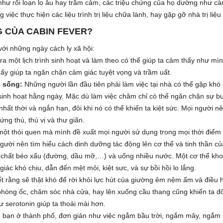
 như rối loạn lo âu hay trầm cảm, các triệu chứng của họ dường như cà
iệc thực hiện các liệu trình trị liệu chữa lành, hay gặp gỡ nhà trị liệu 
G CỦA CABIN FEVER?
với những ngày cách ly xã hội:
o ra một lịch trình sinh hoạt và làm theo có thể giúp ta cảm thấy như mì
ấy giúp ta ngăn chặn cảm giác tuyệt vọng và trầm uất.
c sống:
Những người lần đầu tiên phải làm việc tại nhà có thể gặp khó
 sinh hoạt hằng ngày. Mặc dù làm việc chăm chỉ có thể ngăn chặn sự b
hất thời và ngắn hạn, đôi khi nó có thể khiến ta kiệt sức. Mọi người n
ng thú, thú vị và thư giãn.
một thói quen mà mình đề xuất mọi người sử dụng trong mọi thời điểm 
ười nên tìm hiểu cách dinh dưỡng tác động lên cơ thể và tinh thần của
c chất béo xấu (đường, dầu mỡ,…) và uống nhiều nước. Một cơ thể kh
iác khó chịu, dẫn đến mệt mỏi, kiệt sưc, và sự bồi hồi lo lắng.
t rằng sẽ thật khó để rời khỏi lực hút của giường êm nệm ấm và điều 
hòng ốc, chăm sóc nhà cửa, hay lên xuống cầu thang cũng khiến ta đ
ư serotonin giúp ta thoải mái hơn.
 bạn ở thành phố, đơn giản như việc ngắm bầu trời, ngắm mây, ngắm