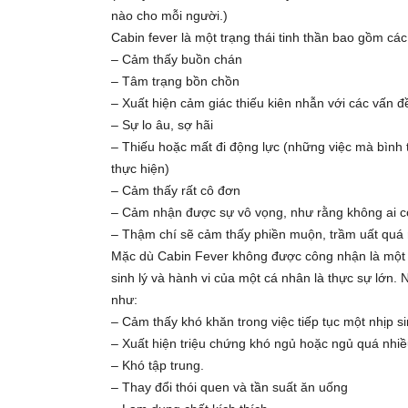
nào cho mỗi người.)
Cabin fever là một trạng thái tinh thần bao gồm cá
– Cảm thấy buồn chán
– Tâm trạng bồn chồn
– Xuất hiện cảm giác thiếu kiên nhẫn với các vấn 
– Sự lo âu, sợ hãi
– Thiếu hoặc mất đi động lực (những việc mà bình
thực hiện)
– Cảm thấy rất cô đơn
– Cảm nhận được sự vô vọng, như rằng không ai có 
– Thậm chí sẽ cảm thấy phiền muộn, trầm uất quá
Mặc dù Cabin Fever không được công nhận là một 
sinh lý và hành vi của một cá nhân là thực sự lớn
như:
– Cảm thấy khó khăn trong việc tiếp tục một nhịp s
– Xuất hiện triệu chứng khó ngủ hoặc ngủ quá nhi
– Khó tập trung.
– Thay đổi thói quen và tần suất ăn uống