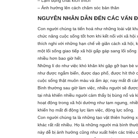
– Lạm dụng chất kích thích
– Ảnh hưởng lên cách chăm sóc bản thân
NGUYÊN NHÂN DẪN ĐẾN CÁC VẤN Đ
Con người chúng ta tiến hoá như những loài vật kh
chức năng cuộc sống tốt hơn khi kết nối với xã hội
thích nghi với những hạn chế về giãn cách xã hội, 
một lối sống giao tiếp xã hội gấp gáp sang lối sống 
nhiều hơn bao giờ hết.
Những lí do như việc khó khăn khi gặp gỡ bạn bè v
như được ngắm biển, được dạo phố, được hít thở câ
cuộc sống thật muôn màu và ấm áp; nay mất đi cảm
Bình thường sau giờ làm việc, nhiều người sẽ được
tại nhà khiến nhiều người cảm thấy bị bùng nổ và k
hoạt động trong xã hội dường như tạm ngưng, nhiều
khiến họ mất đi động lực làm việc, động lực sống.
Con người chúng ta là những tạo vật thiên hướng x
khác rất rất nhiều. Họ là những người mà bình thư
này dễ bị ảnh hưởng cũng như xuất hiện các triệu