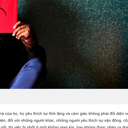
à của họ, họ yêu thích sự tĩnh lặng và cảm giác không phải đối diện v
hiên, đối với những người khác, những người yêu thích sự vận động, cộ
 nổi, thì việc bị nhốt ở một không gian kín, hay không được phép ra đ