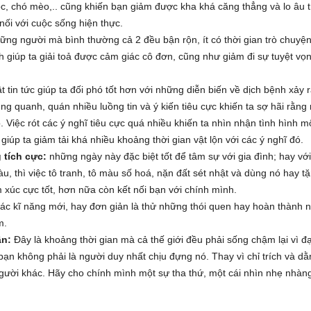
, chó mèo,.. cũng khiến bạn giảm được kha khá căng thẳng và lo âu 
 nối với cuộc sống hiện thực.
những người mà bình thường cả 2 đều bận rộn, ít có thời gian trò chuyện
ịch giúp ta giải toả được cảm giác cô đơn, cũng như giảm đi sự tuyệt vọ
t tin tức giúp ta đối phó tốt hơn với những diễn biến về dịch bệnh xảy 
ung quanh, quán nhiều luồng tin và ý kiến tiêu cực khiến ta sợ hãi rằng
. Việc rót các ý nghĩ tiêu cực quá nhiều khiến ta nhìn nhận tình hình m
ẽ giúp ta giảm tải khá nhiều khoảng thời gian vật lộn với các ý nghĩ đó.
 tích cực:
những ngày này đặc biệt tốt để tâm sự với gia đình; hay với
u, thì việc tô tranh, tô màu số hoá, nặn đất sét nhật và dùng nó hay t
 xúc cực tốt, hơn nữa còn kết nối bạn với chính mình.
 các kĩ năng mới, hay đơn giản là thử những thói quen hay hoàn thành
m.
ân:
Đây là khoảng thời gian mà cả thế giới đều phải sống chậm lại vì đạ
ạn không phải là người duy nhất chịu đựng nó. Thay vì chỉ trích và dằn
người khác. Hãy cho chính mình một sự tha thứ, một cái nhìn nhẹ nhàn