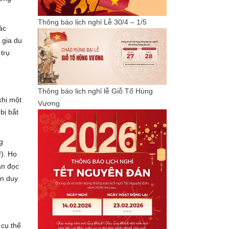
Thông báo lịch nghỉ Lễ 30/4 – 1/5
ác
 gia du
trụ
Thông báo lịch nghỉ lễ Giỗ Tổ Hùng
khi một
Vương
bị bắt
g
!). Họ
ạn đọc
ân duy
 cụ thể