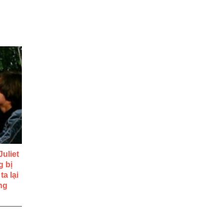
uliet
g bị
a lại
ng