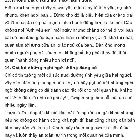
Hiếm khi bạn nghe thấy người yêu mình bày tỏ tình yêu, sự nhớ
nhung, khen ngợi bạn… Đừng cho đó là biểu hiện của chàng trai
vô tâm bởi đa số phái mạnh thích hành động hơn là lời nói. Dẫu
không nói “Anh yêu em” mỗi ngày nhưng chàng có thể đi với bạn
bất cứ nơi đâu, giúp bạn hoàn thành những việc bất khả thi nhất,
quan tâm tới từng bữa ăn, giấc ngủ của bạn.. Đàn ông mong
muốn người phụ nữ của mình không bắt họ phải thay đổi thói
quen “hành động nhiều hơn lời nói”.
14. Gạt bỏ những nghi ngờ không đáng có
Chỉ có tin tưởng mới đủ sức nuôi dưỡng tình yêu giữa hai người,
vậy nên, đàn ông mong muốn phụ nữ hãy gạt bỏ bớt những nghi
ngờ không đáng có để tránh các rắc rối cho mối quan hệ. Khi họ
nói “Anh đâu có nhìn cô gái ấy!”, đừng mang theo nỗi bất an suốt
nhiều ngày liền.
Thực tế đàn ông đôi khi có liếc mắt tới người con gái khác nhưng
nếu họ không có hành động khả nghi thì bạn cũng chẳng cần bận
tâm hay dằn vặt làm gì. Cánh mày râu mong nửa kia hiểu điều
này và luôn thấy an toàn, tự tin trong mối quan hệ của mình.