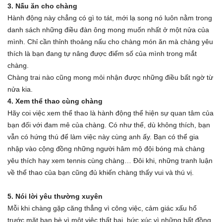
3. Nấu ăn cho chàng
Hành động này chẳng có gì to tát, mới lạ song nó luôn nằm trong
danh sách những điều đàn ông mong muốn nhất ở một nửa của
mình. Chỉ cần thỉnh thoảng nấu cho chàng món ăn mà chàng yêu
thích là bạn đang tự nâng được điểm số của mình trong mắt
chàng.
Chàng trai nào cũng mong mỏi nhận được những điều bất ngờ từ
nửa kia.
4. Xem thể thao cùng chàng
Hãy coi việc xem thể thao là hành động thể hiện sự quan tâm của
bạn đối với đam mê của chàng. Có như thế, dù không thích, bạn
vẫn có hứng thú để làm việc này cùng anh ấy. Bạn có thể gia
nhập vào cộng đồng những người hâm mộ đội bóng mà chàng
yêu thích hay xem tennis cùng chàng… Đôi khi, những tranh luận
về thể thao của bạn cũng đủ khiến chàng thấy vui và thú vị.
5. Nói lời yêu thường xuyên
Mỗi khi chàng gặp căng thẳng vì công việc, cảm giác xấu hổ
trước mặt bạn bè vì một việc thất bại, bức xúc vì những bất đồng