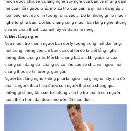
muốn được chia sẻ và lắng nghe suy nghĩ của bạn về những đam
mê của mỗi người. Giấc mơ ấu thơ của bạn là gì, bạn đang ấp ủ
hoài bão nào, dự định tương lai ra sao… Đó là những gì họ muốn
nghe từ phía bạn. Đổi lại, chàng cũng muốn bạn lắng nghe những
chia sẻ chân thành của anh ấy về đam mê riêng.
9. Biết lắng nghe
Nếu muốn trở thành người bạn đời lý tưởng trong mắt đàn ông,
một trong những tiêu chí bạn cần đạt tới đó là biết lắng nghe
những điều chàng nói. Mỗi khi chàng bất an, khi giấc mơ của
chàng còn dang dở, chàng sẽ có nhu cầu sẻ chia với người mà
chàng thực sự tin tưởng, gần gũi.
Người biết lắng nghe không phải là người nói gì nghe nấy, mà đó
phải là người thấu hiểu được con người thật của chàng qua
những gì chàng tâm sự, biết động viên họ trở thành con người
hoàn thiện hơn, đạt được mơ ước đã theo đuổi…