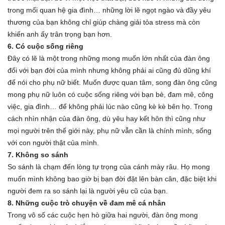
trong mối quan hệ gia đình… những lời lẽ ngọt ngào và đầy yêu
thương của bạn không chỉ giúp chàng giải tỏa stress mà còn
khiến anh ấy trân trọng bạn hơn.
6. Có cuộc sống riêng
Đây có lẽ là một trong những mong muốn lớn nhất của đàn ông
đối với bạn đời của mình nhưng không phải ai cũng đủ dũng khí
để nói cho phụ nữ biết. Muốn được quan tâm, song đàn ông cũng
mong phụ nữ luôn có cuộc sống riêng với bạn bè, đam mê, công
việc, gia đình… để không phải lúc nào cũng kè kè bên họ. Trong
cách nhìn nhận của đàn ông, dù yêu hay kết hôn thì cũng như
mọi người trên thế giới này, phụ nữ vẫn cần là chính mình, sống
với con người thật của mình.
7. Không so sánh
So sánh là chạm đến lòng tự trọng của cánh mày râu. Họ mong
muốn mình không bao giờ bị bạn đời đặt lên bàn cân, đặc biệt khi
người đem ra so sánh lại là người yêu cũ của bạn.
8. Những cuộc trò chuyện về đam mê cá nhân
Trong vô số các cuộc hẹn hò giữa hai người, đàn ông mong