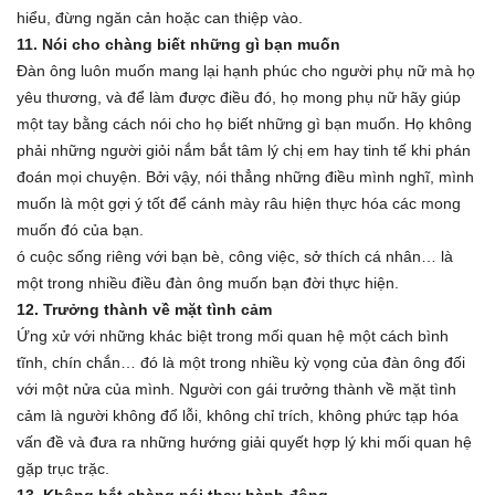
hiểu, đừng ngăn cản hoặc can thiệp vào.
11. Nói cho chàng biết những gì bạn muốn
Đàn ông luôn muốn mang lại hạnh phúc cho người phụ nữ mà họ
yêu thương, và để làm được điều đó, họ mong phụ nữ hãy giúp
một tay bằng cách nói cho họ biết những gì bạn muốn. Họ không
phải những người giỏi nắm bắt tâm lý chị em hay tinh tế khi phán
đoán mọi chuyện. Bởi vậy, nói thẳng những điều mình nghĩ, mình
muốn là một gợi ý tốt để cánh mày râu hiện thực hóa các mong
muốn đó của bạn.
ó cuộc sống riêng với bạn bè, công việc, sở thích cá nhân… là
một trong nhiều điều đàn ông muốn bạn đời thực hiện.
12. Trưởng thành về mặt tình cảm
Ứng xử với những khác biệt trong mối quan hệ một cách bình
tĩnh, chín chắn… đó là một trong nhiều kỳ vọng của đàn ông đối
với một nửa của mình. Người con gái trưởng thành về mặt tình
cảm là người không đổ lỗi, không chỉ trích, không phức tạp hóa
vấn đề và đưa ra những hướng giải quyết hợp lý khi mối quan hệ
gặp trục trặc.
13. Không bắt chàng nói thay hành động