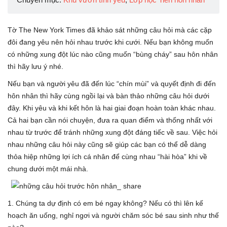
Tờ The New York Times đã khảo sát những câu hỏi mà các cặp
đôi đang yêu nên hỏi nhau trước khi cưới. Nếu bạn không muốn
có những xung đột lúc nào cũng muốn “bùng cháy” sau hôn nhân
thì hãy lưu ý nhé.
Nếu bạn và người yêu đã đến lúc “chín mùi” và quyết định đi đến
hôn nhân thì hãy cùng ngồi lại và bàn thảo những câu hỏi dưới
đây. Khi yêu và khi kết hôn là hai giai đoạn hoàn toàn khác nhau.
Cả hai bạn cần nói chuyện, đưa ra quan điểm và thống nhất với
nhau từ trước để tránh những xung đột đáng tiếc về sau. Việc hỏi
nhau những câu hỏi này cũng sẽ giúp các bạn có thể dễ dàng
thỏa hiệp những lợi ích cá nhân để cùng nhau “hài hòa” khi về
chung dưới một mái nhà.
1. Chúng ta dự định có em bé ngay không? Nếu có thì lên kế
hoạch ăn uống, nghỉ ngơi và người chăm sóc bé sau sinh như thế