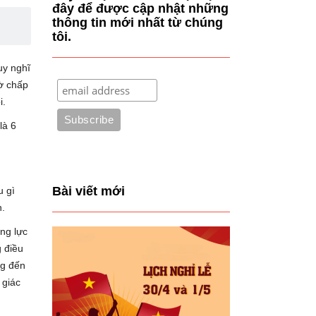
đây để được cập nhật những
thông tin mới nhất từ chúng
tôi.
uy nghĩ
ờ chấp
i.
là 6
Bài viết mới
u gì
n.
ộng lực
g điều
ng đến
 giác