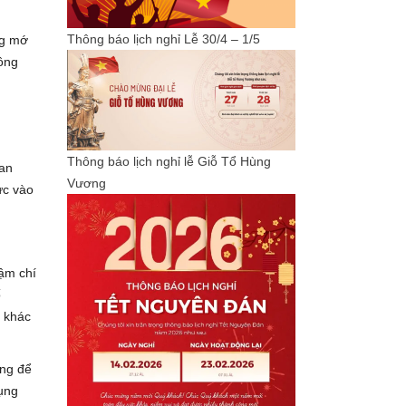
Thông báo lịch nghỉ Lễ 30/4 – 1/5
ng mớ
công
Thông báo lịch nghỉ lễ Giỗ Tổ Hùng
uan
Vương
ực vào
ậm chí
ố
i khác
ợng để
ụng