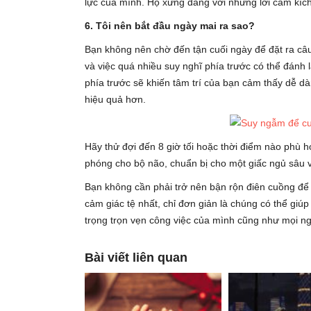
lực của mình. Họ xứng đáng với những lời cảm kíc
6. Tôi nên bắt đầu ngày mai ra sao?
Bạn không nên chờ đến tận cuối ngày để đặt ra câ
và việc quá nhiều suy nghĩ phía trước có thể đánh 
phía trước sẽ khiến tâm trí của bạn cảm thấy dễ dà
hiệu quả hơn.
Hãy thử đợi đến 8 giờ tối hoặc thời điểm nào phù h
phóng cho bộ não, chuẩn bị cho một giấc ngủ sâu v
Bạn không cần phải trở nên bận rộn điên cuồng để
cảm giác tệ nhất, chỉ đơn giản là chúng có thể giúp 
trọng trọn vẹn công việc của mình cũng như mọi n
Bài viết liên quan