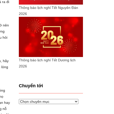
 ra đi
Thông báo lịch nghỉ Tết Nguyên Đán
2026
rở nên
ững
u hỏi
Thông báo lịch nghỉ Tết Dương lịch
n, hãy
2026
 lòng
Chuyển tới
óng
họ
Chuyển
ạn hay
tới
g nỗ