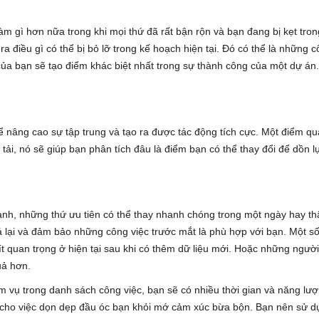
làm gì hơn nữa trong khi mọi thứ đã rất bận rộn và bạn đang bị kẹt tro
a điều gì có thể bị bỏ lỡ trong kế hoạch hiện tại. Đó có thể là những 
ủa bạn sẽ tạo điểm khác biệt nhất trong sự thành công của một dự án.
 nâng cao sự tập trung và tạo ra được tác động tích cực. Một điểm q
tải, nó sẽ giúp bạn phân tích đâu là điểm bạn có thể thay đổi để dồn l
h, những thứ ưu tiên có thể thay nhanh chóng trong một ngày hay th
iá lại và đảm bảo những công việc trước mắt là phù hợp với bạn. Một s
 ít quan trọng ở hiện tại sau khi có thêm dữ liệu mới. Hoặc những ngườ
uả hơn.
ệm vụ trong danh sách công việc, bạn sẽ có nhiều thời gian và năng lư
t cho việc dọn dẹp đầu óc bạn khỏi mớ cảm xúc bừa bộn. Bạn nên sử d