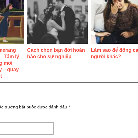
merang
Cách chọn bạn đời hoàn
Làm sao để đồng c
 – Tâm lý
hảo cho sự nghiệp
người khác?
g mối
y – quay
t
ác trường bắt buộc được đánh dấu
*