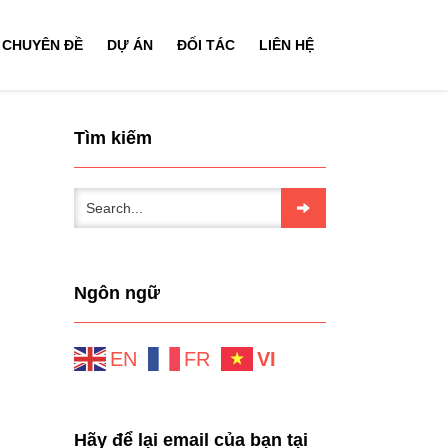
CHUYÊN ĐỀ
DỰ ÁN
ĐỐI TÁC
LIÊN HỆ
Tìm kiếm
Ngôn ngữ
EN
FR
VI
Hãy để lại email của bạn tại