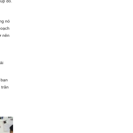
iúp đó.
ng nó
hoạch
ở nên
ải
 bạn
 trân