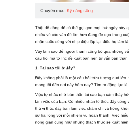
Chuyên mục:
Kỹ năng sống
Thật dễ dàng để có thể gọi gọn mọi thứ ngày này 
nhiều về các vấn đề lớn hơn đang đe dọa trong cu
nhận cuộc sống với nhịp điệu lặp lại, điều họ làm l
Vậy làm sao để người thành công bỏ qua những vấn
câu hỏi mà tờ Inc đề xuất bạn nên tự vấn bản thân m
1. Tại sao tôi ở đây?
Đây không phải là một câu hỏi trừu tượng quá lớn. 
mang tôi đến nơi này hôm nay? Tìm ra động lực là 
Việc tự nhắc nhở bản thân tại sao bạn cảm thấy hứn
làm việc của bạn. Có nhiều nhân tố thúc đẩy công 
thú vị thúc đẩy bạn làm việc chăm chỉ và hứng khở
sự hài lòng với mỗi nhiệm vụ hoàn thành. Việc hiể
nóng giận cũng như những thách thức sẽ xuất hiện t