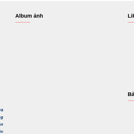
Album ảnh
Li
Bả
và
ng
ận
ệc