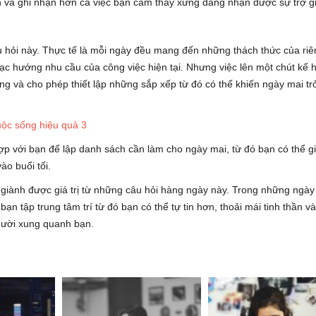
h và ghi nhận hơn cả việc bạn cảm thấy xứng đáng nhận được sự trợ g
u hỏi này. Thực tế là mỗi ngày đều mang đến những thách thức của riê
lạc hướng nhu cầu của công việc hiện tại. Nhưng việc lên một chút kế 
ng và cho phép thiết lập những sắp xếp từ đó có thế khiến ngày mai tr
ợp với bạn để lập danh sách cần làm cho ngày mai, từ đó bạn có thể gi
ào buổi tối.
 giành được giá trị từ những câu hỏi hàng ngày này. Trong những ngày
bạn tập trung tâm trí từ đó bạn có thể tự tin hơn, thoải mái tinh thần và
gười xung quanh bạn.