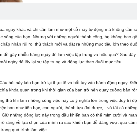
qua ngày khác và chỉ cần làm như một cỗ máy tự động mà không cần s
ộc sống của bạn. Nhưng với những người thành công, họ không bao gi
à chấp nhận rủi ro, thử thách mới và đặt ra những mục tiêu lớn theo đuổ
 đề gây nhiễu hàng ngày để làm việc tập trung và hiệu quả? Sau đây 
ỗi ngày để lấy lại sự tập trung và động lực theo đuổi mục tiêu.
Câu hỏi này kéo bạn trở lại thực tế và bắt tay vào hành động ngay. Điề
chìa khóa quan trọng khi thời gian của bạn trở nên quay cuồng bận rộ
g thú khi làm những công việc này có ý nghĩa lớn trong việc duy trì đ
việc bạn như tiền bạc, con người, thành tựu đạt được,…và tất cả nhữn
i. Giữ những động lực này trong đầu khiến bạn có thể mỉm cười và ma
u rõ ràng về lựa chọn của mình ra sao khiến bạn dễ dàng vượt qua cảm
rong quá trình làm việc.