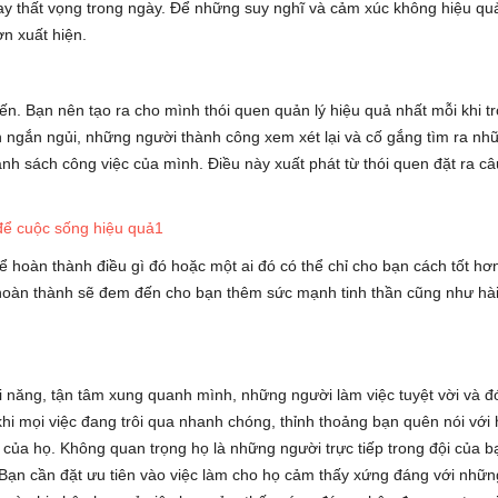
hay thất vọng trong ngày. Để những suy nghĩ và cảm xúc không hiệu quả
n xuất hiện.
ến. Bạn nên tạo ra cho mình thói quen quản lý hiệu quả nhất mỗi khi t
n ngắn ngủi, những người thành công xem xét lại và cố gắng tìm ra nh
 sách công việc của mình. Điều này xuất phát từ thói quen đặt ra câ
 hoàn thành điều gì đó hoặc một ai đó có thể chỉ cho bạn cách tốt hơ
hoàn thành sẽ đem đến cho bạn thêm sức mạnh tinh thần cũng như hài
 năng, tận tâm xung quanh mình, những người làm việc tuyệt vời và đ
i mọi việc đang trôi qua nhanh chóng, thỉnh thoảng bạn quên nói với 
của họ. Không quan trọng họ là những người trực tiếp trong đội của b
Bạn cần đặt ưu tiên vào việc làm cho họ cảm thấy xứng đáng với nhữn