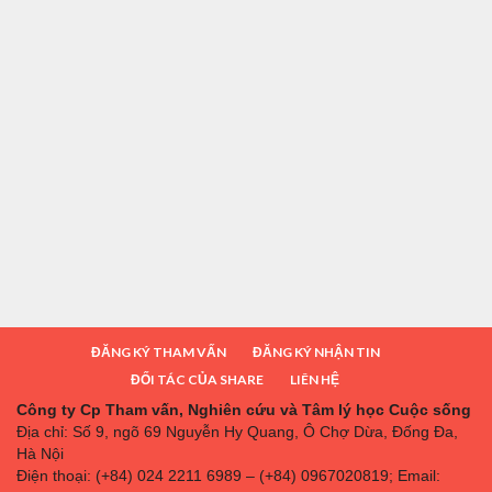
ĐĂNG KÝ THAM VẤN
ĐĂNG KÝ NHẬN TIN
ĐỐI TÁC CỦA SHARE
LIÊN HỆ
Công ty Cp Tham vấn, Nghiên cứu và Tâm lý học Cuộc sống
Địa chỉ: Số 9, ngõ 69 Nguyễn Hy Quang, Ô Chợ Dừa, Đống Đa,
Hà Nội
Điện thoại: (+84) 024 2211 6989 – (+84) 0967020819; Email: