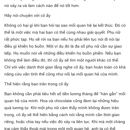
nó xảy ra và làm cách nào để nó tốt hơn.
Hãy nói chuyện với cô ấy
Không có hại gì khi bạn hỏi tại sao mối quan hệ lại kết thúc. Đó có
thể là một việc mà hai bạn có thể cùng nhau giải quyết. Phụ nữ
rất phức tạp. Họ sẽ rời xa bạn nếu họ phải liên tục nói đi nói lại
điều gì khiến họ buồn. Một ví dụ đó là đa số phụ nữ cần sự giao
tiếp. Họ muốn nói về những điều khiến họ buồn phiền. Nếu bạn
không thể làm điều đó, thì cô ấy sẽ tìm một người khác có thể.
Chỉ với việc dành thời gian lắng nghe cô ấy, bạn hoàn toàn có khả
năng cứu vãn tình thế cũng như nối lại mối quan hệ của mình.
Thể hiện rằng bạn trân trọng cô ấy
Bạn không cần phải tiêu hết số tiền lương tháng để “hàn gắn” mối
quan hệ của mình. Hoa và chocolate cũng đem lại những hiệu
quả tương tự. Khi một phụ nữ cảm thấy mình không được trân
trọng, cô ấy sẽ thể hiên bằng cách nói rằng mình cần thời gian
riêng, hoặc chia tay nếu việc đó xảy ra liên tục. Khi mà một chàng
trai cảm thấy thoải mái trong một mối quan hệ, anh ta có thể