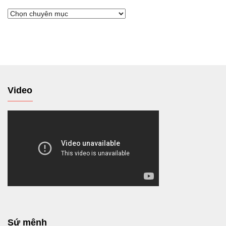
Chuyển
tới
Video
Sứ mệnh