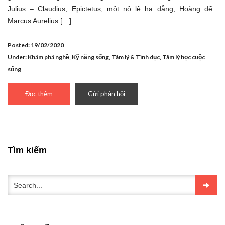
Julius – Claudius, Epictetus, một nô lệ hạ đẳng; Hoàng đế
Marcus Aurelius […]
Posted: 19/02/2020
Under:
Khám phá nghề
,
Kỹ năng sống
,
Tâm lý & Tình dục
,
Tâm lý học cuộc
sống
Đọc thêm
Gửi phản hồi
Tìm kiếm