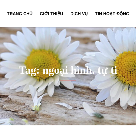
TRANG CHỦ
GIỚI THIỆU
DỊCH VỤ
TIN HOẠT ĐỘNG
Tag: ngoại hình. tự ti