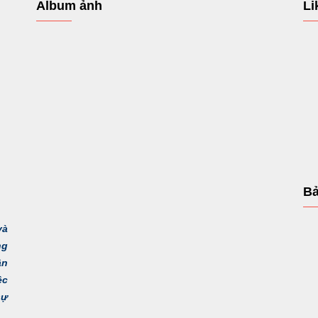
Album ảnh
Li
Bả
và
ng
ận
ệc
sự