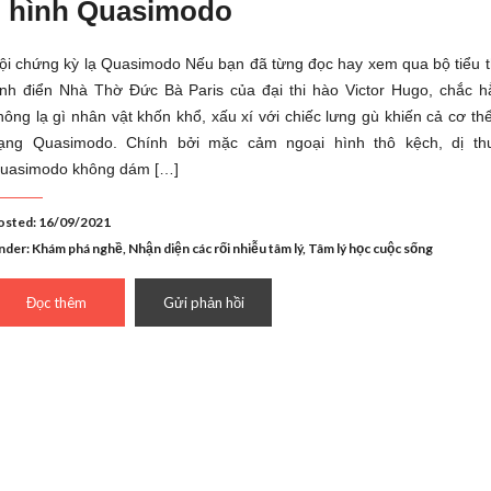
 hình Quasimodo
ội chứng kỳ lạ Quasimodo Nếu bạn đã từng đọc hay xem qua bộ tiểu t
inh điển Nhà Thờ Đức Bà Paris của đại thi hào Victor Hugo, chắc h
hông lạ gì nhân vật khốn khổ, xấu xí với chiếc lưng gù khiến cả cơ th
ạng Quasimodo. Chính bởi mặc cảm ngoại hình thô kệch, dị th
uasimodo không dám […]
osted: 16/09/2021
nder:
Khám phá nghề
,
Nhận diện các rối nhiễu tâm lý
,
Tâm lý học cuộc sống
Đọc thêm
Gửi phản hồi