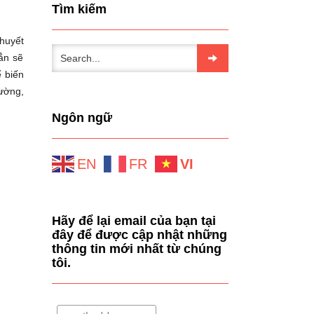
Tìm kiếm
huyết
ẳn sẽ
ể biến
ường,
Ngôn ngữ
EN
FR
VI
Hãy để lại email của bạn tại
đây để được cập nhật những
thông tin mới nhất từ chúng
tôi.