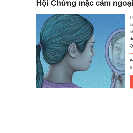
Hội Chứng mặc cảm ngoại
H
k
k
d
Q
P
U