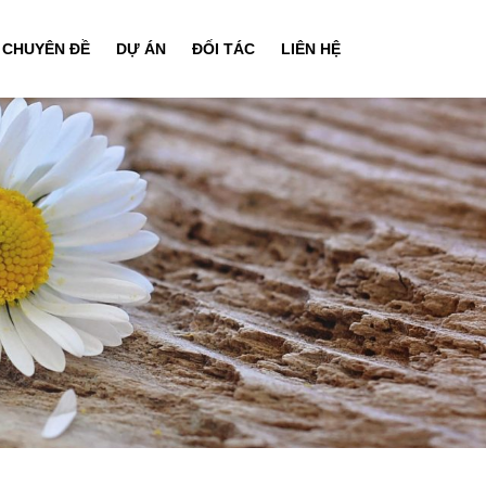
CHUYÊN ĐỀ
DỰ ÁN
ĐỐI TÁC
LIÊN HỆ