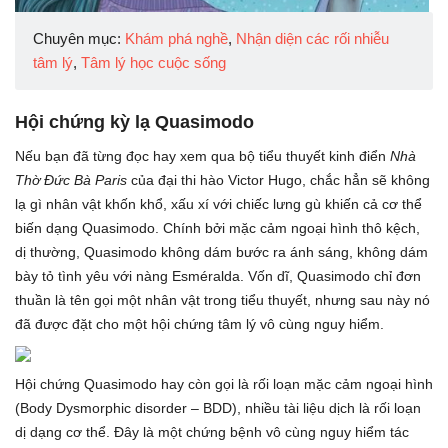
Chuyên mục:
Khám phá nghề
,
Nhận diện các rối nhiễu
tâm lý
,
Tâm lý học cuộc sống
Hội chứng kỳ lạ Quasimodo
Nếu bạn đã từng đọc hay xem qua bộ tiểu thuyết kinh điển
Nhà
Thờ Đức Bà Paris
của đại thi hào Victor Hugo, chắc hẳn sẽ không
lạ gì nhân vật khốn khổ, xấu xí với chiếc lưng gù khiến cả cơ thể
biến dạng Quasimodo. Chính bởi mặc cảm ngoại hình thô kệch,
dị thường, Quasimodo không dám bước ra ánh sáng, không dám
bày tỏ tình yêu với nàng Esméralda. Vốn dĩ, Quasimodo chỉ đơn
thuần là tên gọi một nhân vật trong tiểu thuyết, nhưng sau này nó
đã được đặt cho một hội chứng tâm lý vô cùng nguy hiểm.
Hội chứng Quasimodo hay còn gọi là rối loạn mặc cảm ngoại hình
(Body Dysmorphic disorder – BDD), nhiều tài liệu dịch là rối loạn
dị dạng cơ thể. Đây là một chứng bệnh vô cùng nguy hiểm tác