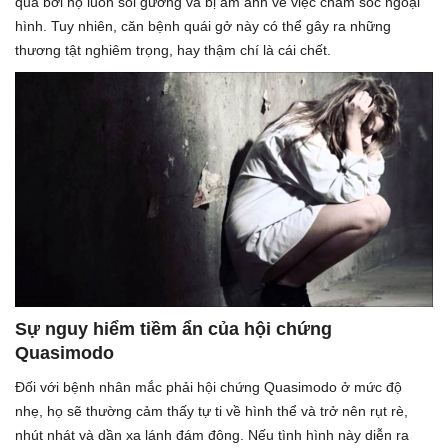
quá bởi họ luôn soi gương và bị ám ảnh về việc chăm sóc ngoại
hình. Tuy nhiên, căn bệnh quái gở này có thể gây ra những
thương tật nghiêm trọng, hay thậm chí là cái chết.
Sự nguy hiểm tiềm ẩn của hội chứng
Quasimodo
Đối với bệnh nhân mắc phải hội chứng Quasimodo ở mức độ
nhẹ, họ sẽ thường cảm thấy tự ti về hình thể và trở nên rụt rè,
nhút nhát và dần xa lánh đám đông. Nếu tình hình này diễn ra