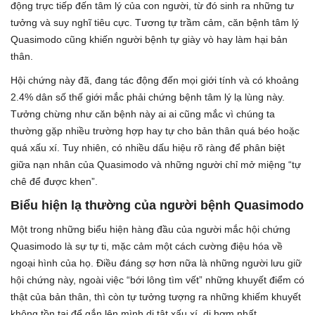
động trực tiếp đến tâm lý của con người, từ đó sinh ra những tư
tưởng và suy nghĩ tiêu cực. Tương tự trầm cảm, căn bệnh tâm lý
Quasimodo cũng khiến người bệnh tự giày vò hay làm hại bản
thân.
Hội chứng này đã, đang tác động đến mọi giới tính và có khoảng
2.4% dân số thế giới mắc phải chứng bệnh tâm lý lạ lùng này.
Tưởng chừng như căn bệnh này ai ai cũng mắc vì chúng ta
thường gặp nhiều trường hợp hay tự cho bản thân quá béo hoặc
quá xấu xí. Tuy nhiên, có nhiều dấu hiệu rõ ràng để phân biệt
giữa nạn nhân của Quasimodo và những người chỉ mở miệng “tự
chê để được khen”.
Biểu hiện lạ thường của người bệnh Quasimodo
Một trong những biểu hiện hàng đầu của người mắc hội chứng
Quasimodo là sự tự ti, mặc cảm một cách cường điệu hóa về
ngoại hình của họ. Điều đáng sợ hơn nữa là những người lưu giữ
hội chứng này, ngoài việc “bới lông tìm vết” những khuyết điểm có
thật của bản thân, thì còn tự tưởng tượng ra những khiếm khuyết
không tồn tại để gắn lên mình dị tật xấu xí, dị hợm nhất.