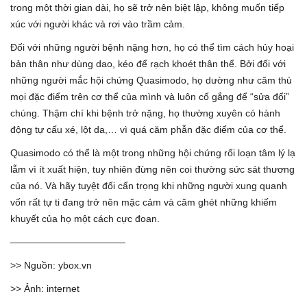
trong một thời gian dài, họ sẽ trở nên biệt lập, không muốn tiếp
xúc với người khác và rơi vào trầm cảm.
Đối với những người bệnh nặng hơn, họ có thể tìm cách hủy hoại
bản thân như dùng dao, kéo để rạch khoét thân thể. Bởi đối với
những người mắc hội chứng Quasimodo, họ dường như căm thù
mọi đặc điểm trên cơ thể của mình và luôn cố gắng để “sửa đổi”
chúng. Thậm chí khi bệnh trở nặng, họ thường xuyên có hành
động tự cấu xé, lột da,… vì quá căm phẫn đặc điểm của cơ thể.
Quasimodo có thể là một trong những hội chứng rối loạn tâm lý lạ
lẫm vì ít xuất hiện, tuy nhiên đừng nên coi thường sức sát thương
của nó. Và hãy tuyệt đối cẩn trọng khi những người xung quanh
vốn rất tự ti đang trở nên mặc cảm và căm ghét những khiếm
khuyết của họ một cách cực đoan.
————————————
>> Nguồn: ybox.vn
>> Ảnh: internet