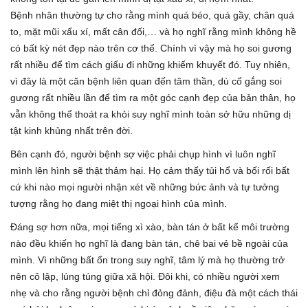
Bệnh nhân thường tự cho rằng mình quá béo, quá gầy, chân quá
to, mặt mũi xấu xí, mất cân đối,… và họ nghĩ rằng mình không hề
có bất kỳ nét đẹp nào trên cơ thể. Chính vì vậy mà họ soi gương
rất nhiều để tìm cách giấu đi những khiếm khuyết đó. Tuy nhiên,
vì đây là một căn bệnh liên quan đến tâm thần, dù cố gắng soi
gương rất nhiều lần để tìm ra một góc cạnh đẹp của bản thân, họ
vẫn không thể thoát ra khỏi suy nghĩ mình toàn sở hữu những dị
tật kinh khủng nhất trên đời.
Bên cạnh đó, người bệnh sợ việc phải chụp hình vì luôn nghĩ
mình lên hình sẽ thật thảm hại. Họ cảm thấy tủi hổ và bối rối bất
cứ khi nào mọi người nhận xét về những bức ảnh và tự tưởng
tượng rằng họ đang miệt thị ngoại hình của mình.
Đáng sợ hơn nữa, mọi tiếng xì xào, bàn tán ở bất kể môi trường
nào đều khiến họ nghĩ là đang bàn tán, chê bai vẻ bề ngoài của
mình. Vì những bất ổn trong suy nghĩ, tâm lý mà họ thường trở
nên cô lập, lúng túng giữa xã hội. Đôi khi, có nhiều người xem
nhẹ và cho rằng người bệnh chỉ đỏng đảnh, điệu đà một cách thái