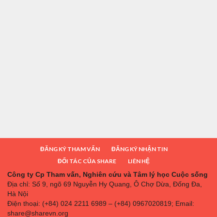
ĐĂNG KÝ THAM VẤN
ĐĂNG KÝ NHẬN TIN
ĐỐI TÁC CỦA SHARE
LIÊN HỆ
Công ty Cp Tham vấn, Nghiên cứu và Tâm lý học Cuộc sống
Địa chỉ: Số 9, ngõ 69 Nguyễn Hy Quang, Ô Chợ Dừa, Đống Đa,
Hà Nội
Điện thoại: (+84) 024 2211 6989 – (+84) 0967020819; Email:
share@sharevn.org