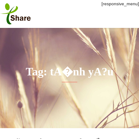
[responsive_menu]
Tag: tA�nh yA?u