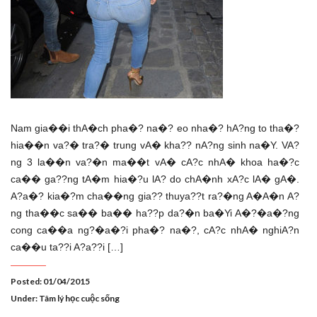
Nam gia��i thA�ch pha�? na�? eo nha�? hA?ng to tha�?
hia��n va?� tra?� trung vA� kha?? nA?ng sinh na�Y. VA?
ng 3 la��n va?�n ma��t vA� cA?c nhA� khoa ha�?c
ca�� ga??ng tA�m hia�?u lA? do chA�nh xA?c lA� gA�.
A?a�? kia�?m cha��ng gia?? thuya??t ra?�ng A�A�n A?
ng tha��c sa�� ba�� ha??p da?�n ba�Yi A�?�a�?ng
cong ca��a ng?�a�?i pha�? na�?, cA?c nhA� nghiA?n
ca��u ta??i A?a??i […]
Posted: 01/04/2015
Under:
Tâm lý học cuộc sống