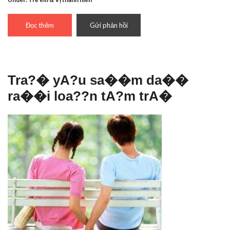
Đọc thêm
Gửi phản hồi
Tra?� yA?u sa��m da��
ra��i loa??n tA?m trA�