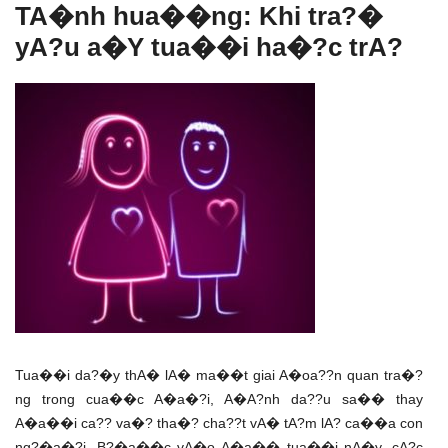
TA�nh hua��ng: Khi tra?�
yA?u a�Y tua��i ha�?c trA?
Tua��i da?�y thA� lA� ma��t giai A�oa??n quan tra�?
ng trong cua��c A�a�?i, A�A?nh da??u sa�� thay
A�a��i ca?? va�? tha�? cha??t vA� tA?m lA? ca��a con
ng?�a�?i. B?�a��c vA�o A�a�� tua��i nA�y, cA?c