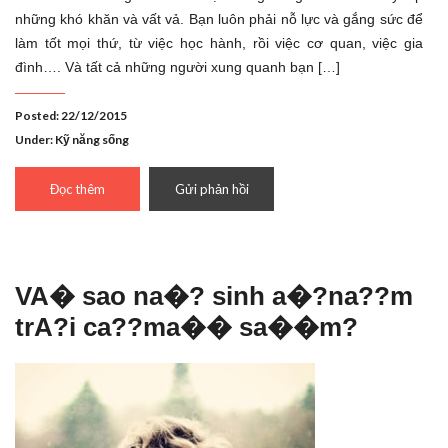
những khó khăn và vất vả. Bạn luôn phải nỗ lực và gắng sức để
làm tốt mọi thứ, từ việc học hành, rồi việc cơ quan, việc gia
đình…. Và tất cả những người xung quanh bạn […]
Posted: 22/12/2015
Under:
Kỹ năng sống
Đọc thêm
Gửi phản hồi
VA� sao na�? sinh a�?na??m
trA?i ca??ma�� sa��m?