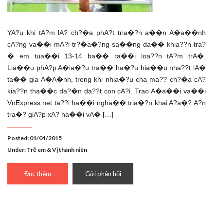
YA?u khi tA?m lA? ch?�a phA?t tria�?n a��n A�a��nh
cA?ng va��i mA?i tr?�a�?ng sa��ng da�� khia??n tra?
� em tua��i 13-14 ba�� ra��i loa??n tA?m trA�.
Lia��u phA?p A�ia�?u tra�� ha�?u hia��u nha??t lA�
ta�� gia A�A�nh, trong khi nhia�?u cha ma?? ch?�a cA?
kia??n tha��c da?�n da??t con cA?i. Trao A�a��i va��i
VnExpress.net ta??i ha��i ngha�� tria�?n khai A?a�? A?n
tra�? giA?p xA? ha��i vA� […]
Posted: 01/04/2015
Under:
Trẻ em & Vị thành niên
Đọc thêm
Gửi phản hồi