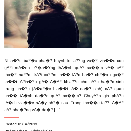
Nhia�?u ba?�c pha�? huynh lo la??ng va�? via��c con
gA?i mA�nh tr?�a�Yng thA�nh quA? sa��m vA� cA?
tha�? na??m trA?i ca??m ta�� lA?c ha�? ch?�a nga�?
ta��i. A?ia�?u gA� A�A? khia??n cho cA?c ha�?c sinh
trung ha�?c (A�a?�c bia��t lA� na�? sinh) cA? quan
ha�� tA�nh da�?c quA? sa��m? ChuyA?n gia phA?n
tA�ch via��c nA�y nh?� sau. Trong tha��c ta??, A�A?
cA? nha�?ng vA� da�? […]
Posted: 01/04/2015
Under:
Trẻ em & Vị thành niên