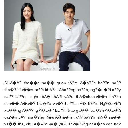
Ai A�A? tha��c sa�� quan tA?m A�a??n ba??n sa??
tha�? hia��n ra??t khA?c. Cha??ng ha??n, ng?�a�?i a??y
sa?? la??ng nghe bA�i hA?t yA?u thA�ch ca��a ba??n
cha�� A�a�? hia�?u va�? ba??n rA� h??n. Ng?�a�?i
xa��ng A�A?ng A�a�? ba??n trao ga��i tra�?n A�a�?i
ca?�n cA? nha�?ng ?�u A�ia�?m c?? ba??n nh?� sa��
va�� tha, chu A�A?o vA� yA?u th?�??ng chA�nh con ng?