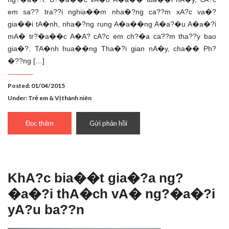
em sa?? tra??i nghia��m nha�?ng ca??m xA?c va�?
gia��i tA�nh, nha�?ng rung A�a��ng A�a?�u A�a�?i
mA� tr?�a��c A�A? cA?c em ch?�a ca??m tha??y bao
gia�?. TA�nh hua��ng Tha�?i gian nA�y, cha�� Ph?
�??ng […]
Posted: 01/04/2015
Under:
Trẻ em & Vị thành niên
Đọc thêm
Gửi phản hồi
KhA?c bia��t gia�?a ng?
�a�?i thA�ch vA� ng?�a�?i
yA?u ba??n