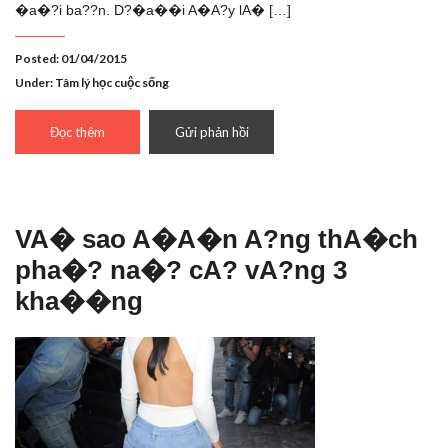
�a�?i ba??n. D?�a��i A�A?y lA� […]
Posted: 01/04/2015
Under:
Tâm lý học cuộc sống
Đọc thêm
Gửi phản hồi
VA� sao A�A�n A?ng thA�ch
pha�? na�? cA? vA?ng 3
kha��ng