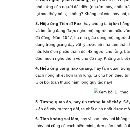
phản ứng của người đối diện (nhướn mày, nhăn trán
tại sao thày bói lại không? Không chỉ các thày bói, m
3. Hiệu ứng Tiến sĩ Fox
, hay chúng ta bị lừa bằng
và tin rằng đang được nghe một người am hiểu vấn
đã đúng. Năm 1947, ba nhà giáo dùng một người đóng
dụng trong giảng dạy vật lý trước 55 nhà tâm thần 
hội. Khi điền phiếu thăm dò, 42 người cho rằng, bài
đều muốn nghe thêm về chủ đề này. Không ai biết đó
4. Hiệu ứng vầng hào quang
, hay tầm quan trọn
cách nồng nhiệt hơn lạnh lùng, tự chủ hơn thiếu 
Giới bói toán thuộc nằm lòng quy tắc này!
5. Tương quan ảo, hay tin tưởng là sẽ thấy
. Đâ
kiện đã xảy ra trong đời, ta nhất định nhặt được m
6. Tính không sai lầm
, hay vì sao thày bói không 
thày bói cũng có cách biện minh, đơn giản nhất là 