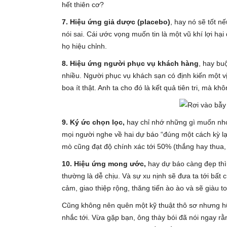
hết thiên cơ?
7. Hiệu ứng giả dược (placebo)
, hay nó sẽ tốt nế
nói sai. Cái ước vọng muốn tin là một vũ khí lợi hại
họ hiệu chỉnh.
8. Hiệu ứng người phục vụ khách hàng
, hay bu
nhiều. Người phục vụ khách sạn có định kiến một vị k
boa ít thật. Anh ta cho đó là kết quả tiên tri, mà kh
9. Ký ức chọn lọc,
hay chỉ nhớ những gì muốn nhớ.
mọi người nghe về hai dự báo “đúng một cách kỳ lạ”
mò cũng đạt độ chính xác tới 50% (thắng hay thua, 
10. Hiệu ứng mong ước,
hay dự báo càng đẹp thì 
thường là dễ chịu. Và sự xu nịnh sẽ đưa ta tới bất cứ
cảm, giao thiệp rộng, thăng tiến ào ào và sẽ giàu to
Cũng không nên quên một kỹ thuật thô sơ nhưng h
nhắc tới. Vừa gặp bạn, ông thày bói đã nói ngay 