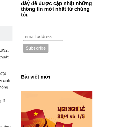
đây để được cập nhật những
thông tin mới nhất từ chúng
tôi.
1992,
thuật
 đặt
Bài viết mới
i sinh
Thông
à
ghĩ
ựa theo