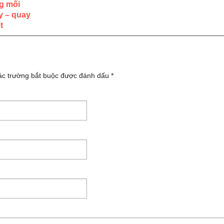
g mối
y – quay
t
ác trường bắt buộc được đánh dấu
*