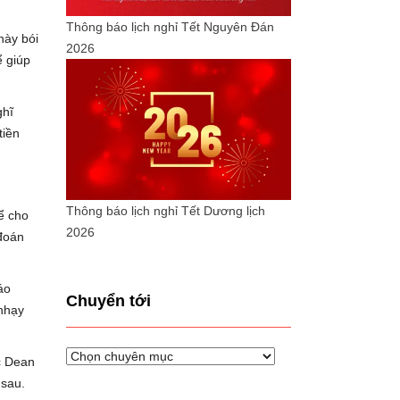
Thông báo lịch nghỉ Tết Nguyên Đán
thày bói
2026
ể giúp
ghĩ
tiền
Thông báo lịch nghỉ Tết Dương lịch
ể cho
2026
 đoán
áo
Chuyển tới
 nhạy
Chuyển
c Dean
tới
 sau.