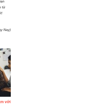
Bạn
m tử
t!
ày Nay)
ảm với