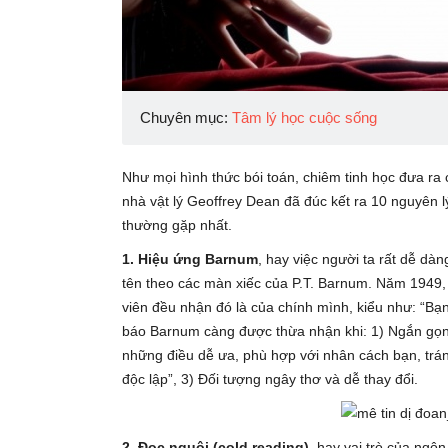
Chuyên mục:
Tâm lý học cuộc sống
Như mọi hình thức bói toán, chiêm tinh học đưa ra
nhà vật lý Geoffrey Dean đã đúc kết ra 10 nguyên l
thường gặp nhất.
1. Hiệu ứng Barnum
, hay việc người ta rất dễ d
tên theo các màn xiếc của P.T. Barnum. Năm 1949,
viên đều nhận đó là của chính mình, kiểu như: “Bạ
báo Barnum càng được thừa nhận khi: 1) Ngắn gọn,
những điều dễ ưa, phù hợp với nhân cách bạn, trán
độc lập”, 3) Đối tượng ngây thơ và dễ thay đổi.
2. Đọc nguội (cold reading)
, hay vai trò của ngô