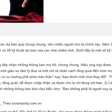
 các dự báo quá chung chung, nên nhiều người cho là chính xác. Năm 
ý và 26 kỹ thuật dự báo của các nhà chiêm tinh. Dưới đây là một số kỹ 
àng tiếp nhận những thông báo mơ hồ, chung chung. Hiệu ứng này được
 một giáo sư tâm lý đưa ra một mô tả nhân cách tổng quát đến mức mọ
n có xu hướng phê phán bản thân” hay “bạn thích một chút thay đổi”. 
 tổng quát, dễ được chấp nhận và được cho là chỉ đúng với bạn, 2) L
h những thông báo khó chịu kiểu như: “Bạn không phải là người suy n
n ngữ cơ thể. Đầu thế kỷ 20 tại Berlin, chú ngựa Hans thông minh biết l