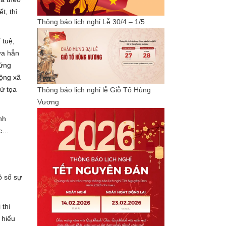
t, thì
Thông báo lịch nghỉ Lễ 30/4 – 1/5
 tuệ,
ưa hẳn
 ứng
động xã
cử tọa
Thông báo lịch nghỉ lễ Giỗ Tổ Hùng
Vương
nh
ức…
ô số sự
 thì
 hiểu