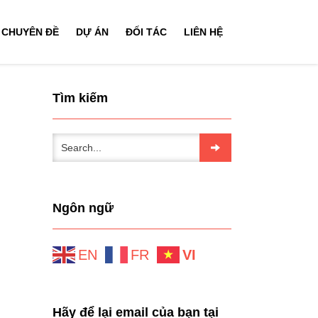
CHUYÊN ĐỀ
DỰ ÁN
ĐỐI TÁC
LIÊN HỆ
Tìm kiếm
Ngôn ngữ
EN
FR
VI
Hãy để lại email của bạn tại