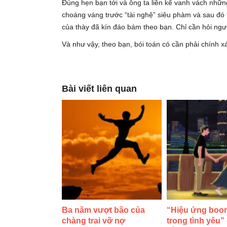
Đúng hẹn bạn tới và ông ta liền kể vanh vách nhữ
choáng váng trước “tài nghệ” siêu phàm và sau đó t
của thày đã kín đáo bám theo bạn. Chỉ cần hỏi ngư
Và như vậy, theo bạn, bói toán có cần phải chính 
Bài viết liên quan
Ba năm vượt bão của
“Hiệu ứng boo
chàng trai vỡ nợ
trong tình yêu”