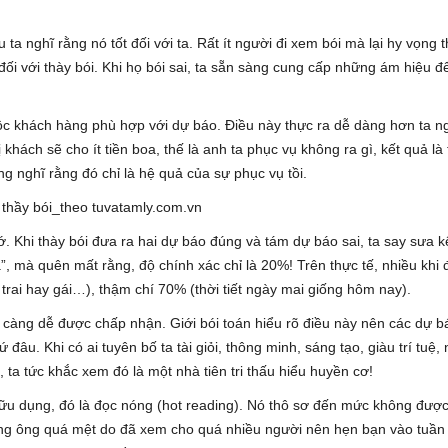
u ta nghĩ rằng nó tốt đối với ta. Rất ít người đi xem bói mà lại hy vọng 
 đối với thày bói. Khi họ bói sai, ta sẵn sàng cung cấp những ám hiệu đ
ộc khách hàng phù hợp với dự báo. Điều này thực ra dễ dàng hơn ta n
hách sẽ cho ít tiền boa, thế là anh ta phục vụ không ra gì, kết quả là 
ông nghĩ rằng đó chỉ là hệ quả của sự phục vụ tồi.
 Khi thày bói đưa ra hai dự báo đúng và tám dự báo sai, ta say sưa k
, mà quên mất rằng, độ chính xác chỉ là 20%! Trên thực tế, nhiều khi
trai hay gái…), thậm chí 70% (thời tiết ngày mai giống hôm nay).
càng dễ được chấp nhận. Giới bói toán hiểu rõ điều này nên các dự b
 đâu. Khi có ai tuyên bố ta tài giỏi, thông minh, sáng tạo, giàu trí tuệ,
, ta tức khắc xem đó là một nhà tiên tri thấu hiểu huyền cơ!
ữu dụng, đó là đọc nóng (hot reading). Nó thô sơ đến mức không đượ
rằng ông quá mệt do đã xem cho quá nhiều người nên hẹn bạn vào tuần