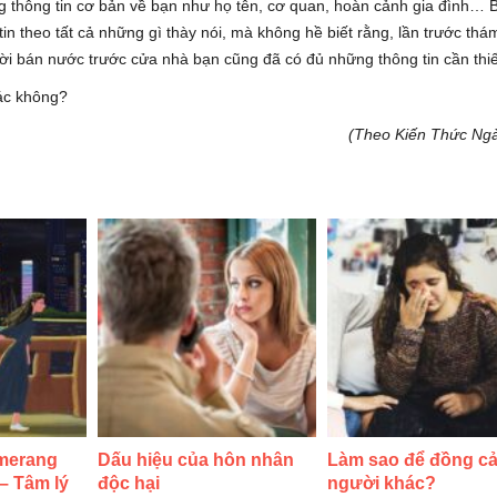
ng thông tin cơ bản về bạn như họ tên, cơ quan, hoàn cảnh gia đình… 
in theo tất cả những gì thày nói, mà không hề biết rằng, lần trước thá
ời bán nước trước cửa nhà bạn cũng đã có đủ những thông tin cần thiế
xác không?
(Theo Kiến Thức Ng
merang
Dấu hiệu của hôn nhân
Làm sao để đồng c
 – Tâm lý
độc hại
người khác?