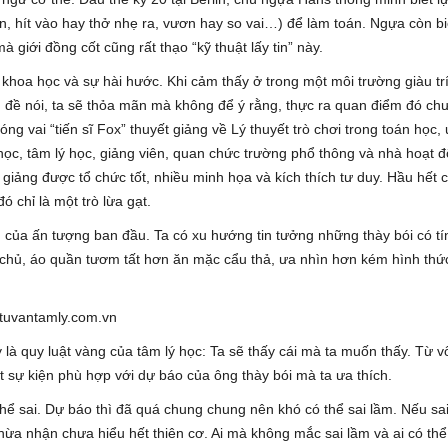
, hít vào hay thở nhẹ ra, vươn hay so vai…) để làm toán. Ngựa còn biế
à giới đồng cốt cũng rất thạo “kỹ thuật lấy tin” này.
 khoa học và sự hài hước. Khi cảm thấy ở trong một môi trường giàu trí
 đề nói, ta sẽ thỏa mãn mà không để ý rằng, thực ra quan điểm đó ch
 vai “tiến sĩ Fox” thuyết giảng về Lý thuyết trò chơi trong toán học,
học, tâm lý học, giảng viên, quan chức trường phổ thông và nhà hoạt 
 giảng được tổ chức tốt, nhiều minh họa và kích thích tư duy. Hầu hết 
 chỉ là một trò lừa gạt.
g của ấn tượng ban đầu. Ta có xu hướng tin tưởng những thày bói có tí
tự chủ, áo quần tươm tất hơn ăn mặc cẩu thả, ưa nhìn hơn kém hình th
y là quy luật vàng của tâm lý học: Ta sẽ thấy cái mà ta muốn thấy. Từ v
ột sự kiện phù hợp với dự báo của ông thày bói mà ta ưa thích.
thể sai. Dự báo thì đã quá chung chung nên khó có thể sai lầm. Nếu sai
thừa nhận chưa hiểu hết thiên cơ. Ai mà không mắc sai lầm và ai có thể