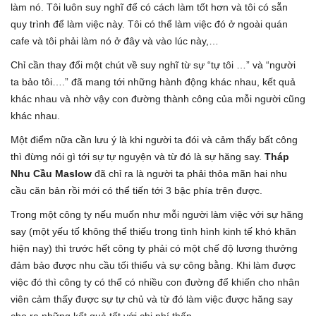
làm nó. Tôi luôn suy nghĩ để có cách làm tốt hơn và tôi có sẵn
quy trình để làm việc này. Tôi có thể làm việc đó ở ngoài quán
cafe và tôi phải làm nó ở đây và vào lúc này,…
Chỉ cần thay đổi một chút về suy nghĩ từ sự “tự tôi …” và “người
ta bảo tôi….” đã mang tới những hành động khác nhau, kết quả
khác nhau và nhờ vậy con đường thành công của mỗi người cũng
khác nhau.
Một điểm nữa cần lưu ý là khi người ta đói và cảm thấy bất công
thì đừng nói gì tới sự tự nguyện và từ đó là sự hăng say.
Tháp
Nhu Cầu Maslow
đã chỉ ra là người ta phải thỏa mãn hai nhu
cầu căn bản rồi mới có thể tiến tới 3 bậc phía trên được.
Trong một công ty nếu muốn như mỗi người làm việc với sự hăng
say (một yếu tố không thể thiếu trong tình hình kinh tế khó khăn
hiện nay) thì trước hết công ty phải có một chế độ lương thưởng
đảm bảo được nhu cầu tối thiểu và sự công bằng. Khi làm được
việc đó thì công ty có thể có nhiều con đường để khiến cho nhân
viên cảm thấy được sự tự chủ và từ đó làm việc được hăng say