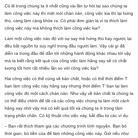
Có lẽ trong chúng ta ít nhất cũng vài lần tự hỏi tại sao chúng ta
làm công việc này thì mệt mỏi chán nản, công việc kia thì lại hứng
thú, càng làm càng khỏe ra. Có phải đơn giản là vì ta thích làm
công việc này mà không thích làm công việc kia?
Làm một công việc nào đó với sự say mê hứng thú hay ngược lại
đều bắt nguồn từ suy nghĩ trong đầu người làm. Vậy cái gì đã
diễn ra trong đầu để dẫn tới những hành động khác nhau tới vậy
mà ta biết rằng kết quả của công việc làm hăng say sẽ có chất
lượng tốt hơn rất nhiều lần so với công viêc kia?
Hai công việc có thể cùng về bản chất, hoặc có thể thời điểm T
bạn làm công việc này hăng say nhưng thời điểm T’ bạn lại làm
công việc đó một cách chán nản. Như vậy về bản chất là chúng ta
có thể điều chỉnh để tất cả các công việc chúng ta làm một cách
hăng say nhờ vậy mà có kết quả tốt và chúng ta ở trong tâm
trạng phấn chấn. Có kỹ thuật cho việc này, bắt đầu từ các ví dụ:
– Bạn rất thích tham gia các chương trình tình nguyện. Bạn bỏ
thời gian, bỏ tiền của để làm những công việc này. Giờ nếu như