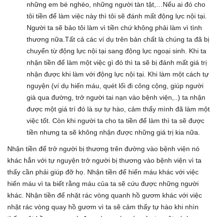
những em bé nghèo, những người tàn tật,…Nếu ai đó cho
tôi tiền để làm việc này thì tôi sẽ đánh mất động lực nội tại.
Người ta sẽ bảo tôi làm vì tiền chứ không phải làm vì tình
thương nữa.Tất cả các ví dụ trên bản chất là chúng ta đã bị
chuyển từ động lực nội tại sang động lực ngoại sinh. Khi ta
nhận tiền để làm một việc gì đó thì ta sẽ bị đánh mất giá trị
nhận được khi làm với động lực nội tại. Khi làm một cách tự
nguyện (ví dụ hiến máu, quét lối đi công cộng, giúp người
già qua đường, trở người tai nạn vào bệnh viện,..) ta nhận
được một giá trí đó là sự tự hào, cảm thấy mình đã làm một
việc tốt. Còn khi người ta cho ta tiền để làm thì ta sẽ được
tiền nhưng ta sẽ không nhận được những giá trị kia nữa.
Nhận tiền để trở người bị thương trên đường vào bệnh viện nó
khác hẳn với tự nguyện trở người bị thương vào bệnh viện vì ta
thấy cần phải giúp đỡ họ. Nhận tiền để hiến máu khác với việc
hiến máu vì ta biết rằng máu của ta sẽ cứu được những người
khác. Nhận tiền để nhặt rác vòng quanh hồ gươm khác với việc
nhặt rác vòng quay hồ gươm vì ta sẽ cảm thấy tự hào khi nhìn