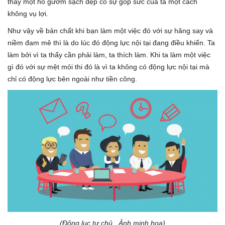
thấy một hồ gươm sạch đẹp có sự góp sức của ta một cách
không vụ lợi.
Như vậy về bản chất khi bạn làm một việc đó với sự hăng say và
niềm đam mê thì là do lúc đó động lực nội tại đang điều khiển. Ta
làm bởi vì ta thấy cần phải làm, ta thích làm. Khi ta làm một việc
gì đó với sự mệt mỏi thi đó là vì ta không có động lực nội tại mà
chỉ có động lực bên ngoài như tiền công.
(Động lục tự chủ_ Ảnh minh họa)