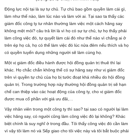
Động lực nội tại là sự tự chủ. Tự chủ bao gồm quyền làm cái gì,
làm như thế nào, làm lúc nào và làm với ai. Tại sao ta thấy các
giám đốc công ty tư nhân thường làm việc một cách hăng say
không mệt mỏi? câu trả lời là vì họ có sự tự chủ, tự họ thấy phải
làm công việc đó, tự quyết làm cái đó như thế nào vì chẳng ai ở
trên ép họ cả, họ có thể làm việc đó lúc nửa đêm nếu thích và họ
có quyền tuyển dụng những người sẽ làm cùng họ.
Một vị giám đốc điều hành được hội đồng quản trị thuê thì lại
khác. Họ chắc chắn không thể có sự hăng say như vị giám đốc
trên vì quyền tự chủ của họ bị tước đoạt khá nhiều do hội đồng
quản trị. Trong trường hợp này thường hội đồng quản trị sẽ hạn
chế can thiệp vào các hoạt động của công ty, cho vị giám đốc
được mua cổ phần với giá ưu đãi,…
Vậy nhân viên trong một công ty thì sao? tại sao có người lại làm
việc hăng say, có người cũng làm công việc đó lại không? Khác
biệt chính là suy nghĩ ở trong đầu. Tôi thấy công việc đó cần làm
vì vậy tôi làm nó và Sếp giao cho tôi việc này và tôi bắt buộc phải