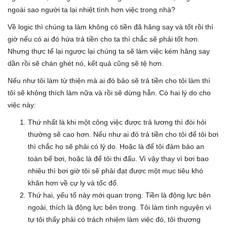
ngoài sao người ta lại nhiệt tình hơn việc trong nhà?
Về logic thì chúng ta làm không có tiền đã hăng say và tốt rồi thì
giờ nếu có ai đó hứa trả tiền cho ta thì chắc sẽ phải tốt hơn.
Nhưng thực tế lại ngược lại chúng ta sẽ làm việc kém hăng say
dần rồi sẽ chán ghét nó, kết quả cũng sẽ tệ hơn.
Nếu như tôi làm từ thiện mà ai đó bảo sẽ trả tiền cho tôi làm thì
tôi sẽ không thích làm nữa và rồi sẽ dừng hẳn. Có hai lý do cho
việc này:
Thứ nhất là khi một công việc được trả lương thì đòi hỏi
thường sẽ cao hơn. Nếu như ai đó trả tiền cho tôi để tôi bơi
thì chắc họ sẽ phải có lý do. Hoặc là để tôi đảm bảo an
toàn bể bơi, hoặc là để tôi thi đấu. Vì vậy thay vì bơi bao
nhiêu thì bơi giờ tôi sẽ phải đạt được một mục tiêu khó
khăn hơn về cự ly và tốc đố.
Thứ hai, yếu tố này mới quan trọng. Tiền là động lực bên
ngoài, thích là động lực bên trong. Tôi làm tình nguyện vì
tự tôi thấy phải có trách nhiệm làm việc đó, tôi thương