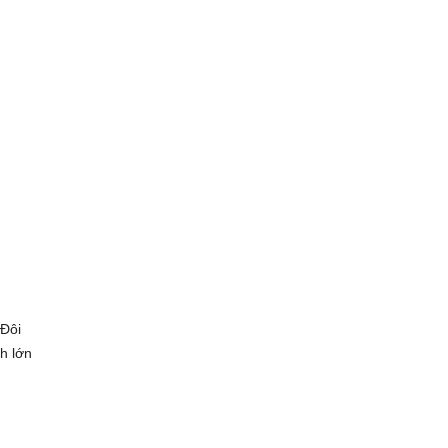
 Đôi
h lớn