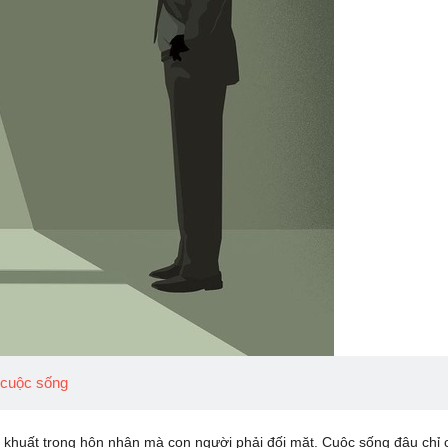
 cuộc sống
 khuất trong hôn nhân mà con người phải đối mặt. Cuộc sống đâu chỉ c