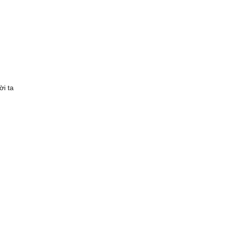
ời ta