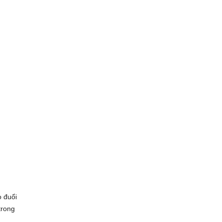
o đuổi
trong