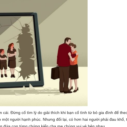
cái. Đừng cố tìm lý do giải thích khi bạn cố tình từ bỏ gia đình để the
 một người hạnh phúc. Nhưng đổi lại, có hơn hai người phải đau khổ, 
ng đứa con từng chứng kiến cha mẹ chúng vui vẻ bên nhau.