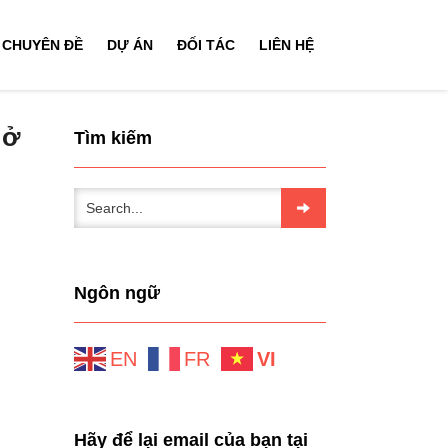
CHUYÊN ĐỀ
DỰ ÁN
ĐỐI TÁC
LIÊN HỆ
 ở
Tìm kiếm
Ngôn ngữ
EN
FR
VI
Hãy để lại email của bạn tại