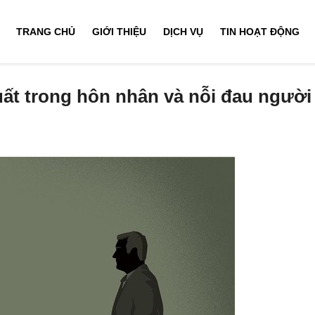
TRANG CHỦ
GIỚI THIỆU
DỊCH VỤ
TIN HOẠT ĐỘNG
ất trong hôn nhân và nỗi đau người