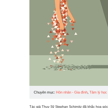
Chuyên mục:
Hôn nhân - Gia đình
,
Tâm lý học
Tác giả Thụy Sỹ Stephan Schimitz đã khắc họa góc