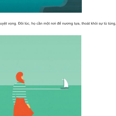
uyệt vọng. Đôi lúc, họ cần một nơi để nương tựa, thoát khỏi sự tù túng