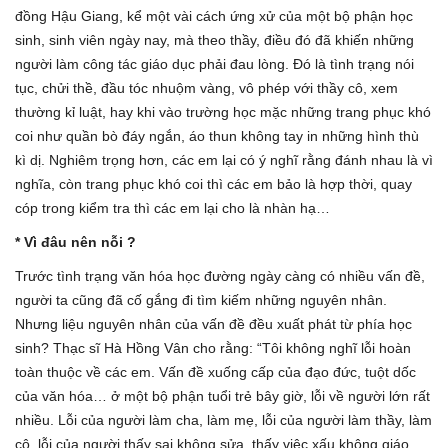
đồng Hậu Giang, kể một vài cách ứng xử của một bộ phận học
sinh, sinh viên ngày nay, mà theo thầy, điều đó đã khiến những
người làm công tác giáo dục phải đau lòng. Đó là tình trạng nói
tục, chửi thề, đầu tóc nhuộm vàng, vô phép với thầy cô, xem
thường kỉ luật, hay khi vào trường học mặc những trang phục khó
coi như quần bò đáy ngắn, áo thun không tay in những hình thù
kì dị. Nghiêm trọng hơn, các em lại có ý nghĩ rằng đánh nhau là vì
nghĩa, còn trang phục khó coi thì các em bảo là hợp thời, quay
cóp trong kiểm tra thì các em lại cho là nhàn hạ…
* Vì đâu nên nỗi ?
Trước tình trạng văn hóa học đường ngày càng có nhiều vấn đề,
người ta cũng đã cố gắng đi tìm kiếm những nguyên nhân.
Nhưng liệu nguyên nhân của vấn đề đều xuất phát từ phía học
sinh? Thạc sĩ Hà Hồng Vân cho rằng: “Tôi không nghĩ lỗi hoàn
toàn thuộc về các em. Vấn đề xuống cấp của đạo đức, tuột dốc
của văn hóa… ở một bộ phận tuổi trẻ bây giờ, lỗi về người lớn rất
nhiều. Lỗi của người làm cha, làm mẹ, lỗi của người làm thầy, làm
cô, lỗi của người thấy sai không sửa, thấy việc xấu không giáo