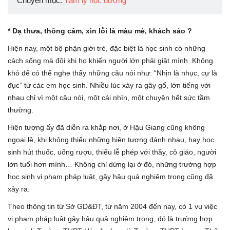
Chuyên mục:
Tâm lý học đường
* Dạ thưa, thông cảm, xin lỗi là màu mè, khách sáo ?
Hiện nay, một bộ phận giới trẻ, đặc biệt là học sinh có những
cách sống mà đôi khi họ khiến người lớn phải giật mình. Không
khó để có thể nghe thấy những câu nói như: “Nhịn là nhục, cự là
đục” từ các em học sinh. Nhiều lúc xảy ra gây gổ, lớn tiếng với
nhau chỉ vì một câu nói, một cái nhìn, một chuyện hết sức tầm
thường.
Hiện tượng ấy đã diễn ra khắp nơi, ở Hậu Giang cũng không
ngoại lệ, khi không thiếu những hiện tượng đánh nhau, hay học
sinh hút thuốc, uống rượu, thiếu lễ phép với thầy, cô giáo, người
lớn tuổi hơn mình… Không chỉ dừng lại ở đó, những trường hợp
học sinh vi phạm pháp luật, gây hậu quả nghiêm trọng cũng đã
xảy ra.
Theo thông tin từ Sở GD&ĐT, từ năm 2004 đến nay, có 1 vụ việc
vi phạm pháp luật gây hậu quả nghiêm trọng, đó là trường hợp