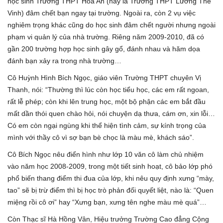
học sinh Trường THPT Hòa An (nay là Trường THPT Lương Thế
Vinh) đâm chết bạn ngay tại trường. Ngoài ra, còn 2 vụ việc
nghiêm trọng khác cũng do học sinh đâm chết người nhưng ngoài
phạm vi quản lý của nhà trường. Riêng năm 2009-2010, đã có
gần 200 trường hợp học sinh gây gổ, đánh nhau và hăm dọa
đánh bạn xảy ra trong nhà trường…
Cô Huỳnh Hình Bích Ngọc, giáo viên Trường THPT chuyên Vị
Thanh, nói: “Thường thì lúc còn học tiểu học, các em rất ngoan,
rất lễ phép; còn khi lên trung học, một bộ phận các em bắt đầu
mất dần thói quen chào hỏi, nói chuyện dạ thưa, cám ơn, xin lỗi…
Có em còn ngại ngùng khi thể hiện tình cảm, sự kính trọng của
mình với thầy cô vì sợ bạn bè chọc là màu mè, khách sáo”.
Cô Bích Ngọc nêu điển hình như lớp 10 văn cô làm chủ nhiệm
vào năm học 2008-2009, trong một tiết sinh hoạt, cô bảo lớp phó
phổ biến thang điểm thi đua của lớp, khi nêu quy định xưng “mày,
tao” sẽ bị trừ điểm thì bị học trò phản đối quyết liệt, nào là: “Quen
miệng rồi cô ơi” hay “Xưng bạn, xưng tên nghe màu mè quá”…
Còn Thạc sĩ Hà Hồng Vân, Hiệu trưởng Trường Cao đẳng Cộng