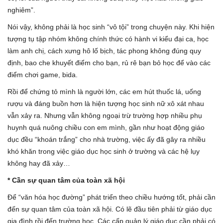
nghiêm”.
Nói vậy, không phải là học sinh “vô tội” trong chuyện này. Khi hiện
tượng tụ tập nhóm không chính thức có hành vi kiểu đại ca, học
làm anh chị, cách xưng hô lố bịch, tác phong không đúng quy
định, bao che khuyết điểm cho bạn, rủ rê bạn bỏ học để vào các
điểm chơi game, bida.
Rồi để chứng tỏ mình là người lớn, các em hút thuốc lá, uống
rượu và đáng buồn hơn là hiện tượng học sinh nữ xô xát nhau
vẫn xảy ra. Nhưng vẫn không ngoại trừ trường hợp nhiều phụ
huynh quá nuông chiều con em mình, gần như hoạt động giáo
dục đều “khoán trắng” cho nhà trường, việc ấy đã gây ra nhiều
khó khăn trong việc giáo dục học sinh ở trường và các hệ lụy
không hay đã xảy…
* Cần sự quan tâm của toàn xã hội
Để “văn hóa học đường” phát triển theo chiều hướng tốt, phải cần
đến sự quan tâm của toàn xã hội. Có lẽ đầu tiên phải từ giáo dục
gia đình rồi đến trường học. Các cấp quản lý giáo dục cần phải có