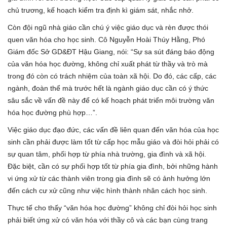
chủ trương, kế hoạch kiểm tra định kì giám sát, nhắc nhở.
Còn đội ngũ nhà giáo cần chú ý việc giáo dục và rèn được thói
quen văn hóa cho học sinh. Cô Nguyễn Hoài Thúy Hằng, Phó
Giám đốc Sở GD&ĐT Hậu Giang, nói: “Sự sa sút đáng báo động
của văn hóa học đường, không chỉ xuất phát từ thầy và trò mà
trong đó còn có trách nhiệm của toàn xã hội. Do đó, các cấp, các
ngành, đoàn thể mà trước hết là ngành giáo dục cần có ý thức
sâu sắc về vấn đề này để có kế hoạch phát triển môi trường văn
hóa học đường phù hợp…”.
Việc giáo dục đạo đức, các vấn đề liên quan đến văn hóa của học
sinh cần phải được làm tốt từ cấp học mẫu giáo và đòi hỏi phải có
sự quan tâm, phối hợp từ phía nhà trường, gia đình và xã hội.
Đặc biệt, cần có sự phối hợp tốt từ phía gia đình, bởi những hành
vi ứng xử từ các thành viên trong gia đình sẽ có ảnh hưởng lớn
đến cách cư xử cũng như việc hình thành nhân cách học sinh.
Thực tế cho thấy “văn hóa học đường” không chỉ đòi hỏi học sinh
phải biết ứng xử có văn hóa với thầy cô và các bạn cùng trang