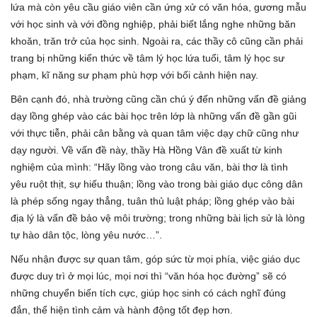
lứa mà còn yêu cầu giáo viên cần ứng xử có văn hóa, gương mẫu
với học sinh và với đồng nghiệp, phải biết lắng nghe những băn
khoăn, trăn trở của học sinh. Ngoài ra, các thầy cô cũng cần phải
trang bị những kiến thức về tâm lý học lứa tuổi, tâm lý học sư
phạm, kĩ năng sư phạm phù hợp với bối cảnh hiện nay.
Bên cạnh đó, nhà trường cũng cần chú ý đến những vấn đề giảng
dạy lồng ghép vào các bài học trên lớp là những vấn đề gần gũi
với thực tiễn, phải cân bằng và quan tâm việc dạy chữ cũng như
dạy người. Về vấn đề này, thầy Hà Hồng Vân đề xuất từ kinh
nghiệm của mình: “Hãy lồng vào trong câu văn, bài thơ là tình
yêu ruột thịt, sự hiếu thuận; lồng vào trong bài giáo dục công dân
là phép sống ngay thẳng, tuân thủ luật pháp; lồng ghép vào bài
địa lý là vấn đề bảo vệ môi trường; trong những bài lịch sử là lòng
tự hào dân tộc, lòng yêu nước…”.
Nếu nhận được sự quan tâm, góp sức từ mọi phía, việc giáo dục
được duy trì ở mọi lúc, mọi nơi thì “văn hóa học đường” sẽ có
những chuyển biến tích cực, giúp học sinh có cách nghĩ đúng
đắn, thể hiện tình cảm và hành động tốt đẹp hơn.