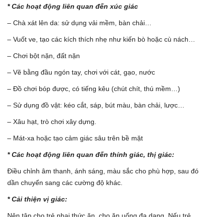
* Các hoạt động liên quan đến xúc giác
– Chà xát lên da: sử dụng vải mềm, bàn chải…
– Vuốt ve, tạo các kích thích nhẹ như kiến bò hoặc cù nách…
– Chơi bột nặn, đất nặn
– Vẽ bằng đầu ngón tay, chơi với cát, gạo, nước
– Đồ chơi bóp được, có tiếng kêu (chút chít, thú mềm…)
– Sử dụng đồ vật: kéo cắt, sáp, bút màu, bàn chải, lược…
– Xâu hạt, trò chơi xây dựng.
– Mát-xa hoặc tạo cảm giác sâu trên bề mặt
* Các hoạt động liên quan đến thính giác, thị giác:
Điều chỉnh âm thanh, ánh sáng, màu sắc cho phù hợp, sau đó
dần chuyển sang các cường độ khác.
* Cải thiện vị giác:
Nên tập cho trẻ nhai thức ăn, cho ăn uống đa dạng. Nếu trẻ