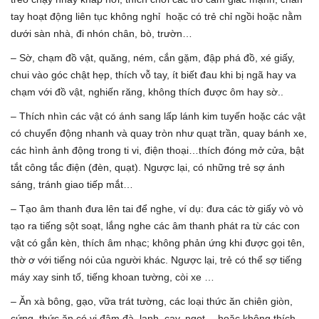
tay hoạt động liên tục không nghỉ hoặc có trẻ chỉ ngồi hoặc nằm
dưới sàn nhà, đi nhón chân, bò, trườn…
– Sờ, chạm đồ vật, quăng, ném, cắn gặm, đập phá đồ, xé giấy,
chui vào góc chật hẹp, thích vỗ tay, ít biết đau khi bị ngã hay va
chạm với đồ vật, nghiến răng, không thích được ôm hay sờ..
– Thích nhìn các vật có ánh sang lấp lánh kim tuyến hoặc các vật
có chuyển động nhanh và quay tròn như quạt trần, quay bánh xe,
các hình ảnh động trong ti vi, điện thoại…thích đóng mở cửa, bật
tắt công tắc điện (đèn, quạt). Ngược lại, có những trẻ sợ ánh
sáng, tránh giao tiếp mắt…
– Tạo âm thanh đưa lên tai để nghe, ví dụ: đưa các tờ giấy vò vò
tạo ra tiếng sột soạt, lắng nghe các âm thanh phát ra từ các con
vật có gắn kèn, thích âm nhạc; không phản ứng khi được gọi tên,
thờ ơ với tiếng nói của người khác. Ngược lại, trẻ có thể sợ tiếng
máy xay sinh tố, tiếng khoan tường, còi xe …
– Ăn xà bông, gạo, vữa trát tường, các loại thức ăn chiên giòn,
cứng, thức ăn có vị đậm đà, lạnh, cay, ngọt… hoặc không thích