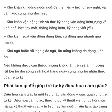
– Khó khăn khi dùng ngôn ngữ để thể hiện ý tưởng, suy nghĩ, và
cảm xúc cũng như đọc hiểu
– Khó khăn vận động tinh và thô: kỹ năng vận động kém,vụng về,
khó phối hợp tay mắt, thăng bằng kém, kỹ năng viết yếu.
– Khó kiểm soát vận động đúng tầm, cử động quá nhanh quá
mạnh.
– Khó ngủ hoặc rối loạn giấc ngủ, ăn uống không đa dạng, kén
ăn…
Nếu không được can thiệp, những khó khăn trên sẽ ảnh hưởng
rất lớn tới đời sống sinh hoạt hàng ngày cũng như tới nhận thức
của trẻ tự kỷ.
Phải làm gì để giúp trẻ tự kỷ điều hòa cảm giác?
Điều hòa cảm giác là một liệu pháp vận động – giác quan cho trẻ
tự kỷ. Điều hòa cảm giác, thường do kỹ thuật viên phục hồi chức
năng, kỹ thuật viên vật lý trị liệu hay âm ngữ trị liệu làm, tập trung