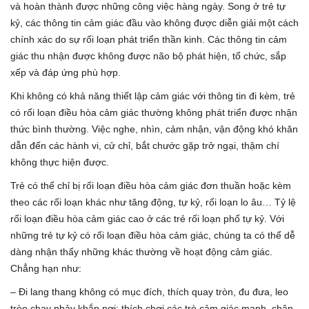
và hoàn thành được những công việc hàng ngày. Song ở trẻ tự
kỷ, các thông tin cảm giác đầu vào không được diễn giải một cách
chính xác do sự rối loạn phát triển thần kinh. Các thông tin cảm
giác thu nhận được không được não bộ phát hiện, tổ chức, sắp
xếp và đáp ứng phù hợp.
Khi không có khả năng thiết lập cảm giác với thông tin đi kèm, trẻ
có rối loạn điều hòa cảm giác thường không phát triển được nhận
thức bình thường. Việc nghe, nhìn, cảm nhận, vận động khó khăn
dẫn đến các hành vi, cử chỉ, bắt chước gặp trở ngại, thậm chí
không thực hiện được.
Trẻ có thể chỉ bị rối loạn điều hòa cảm giác đơn thuần hoặc kèm
theo các rối loạn khác như tăng động, tự kỷ, rối loạn lo âu… Tỷ lệ
rối loạn điều hòa cảm giác cao ở các trẻ rối loạn phổ tự kỷ. Với
những trẻ tự kỷ có rối loạn điều hòa cảm giác, chúng ta có thể dễ
dàng nhận thấy những khác thường về hoạt động cảm giác.
Chẳng hạn như:
– Đi lang thang không có mục đích, thích quay tròn, đu đưa, leo
trèo chạy nhảy khắp nơi; thích chơi các trò cảm giác mạnh, chân