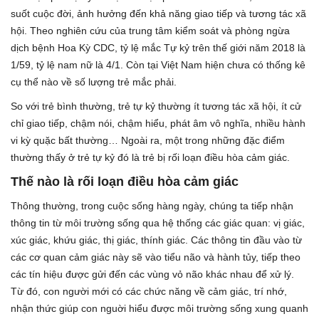
suốt cuộc đời, ảnh hưởng đến khả năng giao tiếp và tương tác xã
hội. Theo nghiên cứu của trung tâm kiểm soát và phòng ngừa
dịch bệnh Hoa Kỳ CDC, tỷ lệ mắc Tự kỷ trên thế giới năm 2018 là
1/59, tỷ lệ nam nữ là 4/1. Còn tại Việt Nam hiện chưa có thống kê
cụ thể nào về số lượng trẻ mắc phải.
So với trẻ bình thường, trẻ tự kỷ thường ít tương tác xã hội, ít cử
chỉ giao tiếp, chậm nói, chậm hiểu, phát âm vô nghĩa, nhiều hành
vi kỳ quặc bất thường… Ngoài ra, một trong những đặc điểm
thường thấy ở trẻ tự kỷ đó là trẻ bị rối loạn điều hòa cảm giác.
Thế nào là rối loạn điều hòa cảm giác
Thông thường, trong cuộc sống hàng ngày, chúng ta tiếp nhận
thông tin từ môi trường sống qua hệ thống các giác quan: vị giác,
xúc giác, khứu giác, thị giác, thính giác. Các thông tin đầu vào từ
các cơ quan cảm giác này sẽ vào tiểu não và hành tủy, tiếp theo
các tín hiệu được gửi đến các vùng vỏ não khác nhau để xử lý.
Từ đó, con người mới có các chức năng về cảm giác, trí nhớ,
nhận thức giúp con nguời hiểu được môi trường sống xung quanh