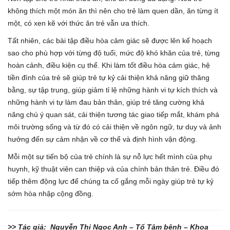
không thích một món ăn thì nên cho trẻ làm quen dần, ăn từng ít
một, có xen kẽ với thức ăn trẻ vẫn ưa thích.
Tất nhiên, các bài tập điều hòa cảm giác sẽ được lên kế hoạch
sao cho phù hợp với từng độ tuổi, mức độ khó khăn của trẻ, từng
hoàn cảnh, điều kiện cụ thể. Khi làm tốt điều hòa cảm giác, hệ
tiền đình của trẻ sẽ giúp trẻ tự kỷ cải thiện khả năng giữ thăng
bằng, sự tập trung, giúp giảm tỉ lệ những hành vi tự kích thích và
những hành vi tự làm đau bản thân, giúp trẻ tăng cường khả
năng chú ý quan sát, cải thiện tương tác giao tiếp mắt, khám phá
môi trường sống và từ đó có cải thiện về ngôn ngữ, tư duy và ảnh
hưởng đến sự cảm nhận về cơ thể và định hình vận động.
Mỗi một sự tiến bộ của trẻ chính là sự nỗ lực hết mình của phụ
huynh, kỹ thuật viên can thiệp và của chính bản thân trẻ. Điều đó
tiếp thêm động lực để chúng ta cố gắng mỗi ngày giúp trẻ tự kỷ
sớm hòa nhập cộng đồng.
>> Tác giả: Nguyễn Thị Ngọc Anh – Tổ Tâm bệnh – Khoa