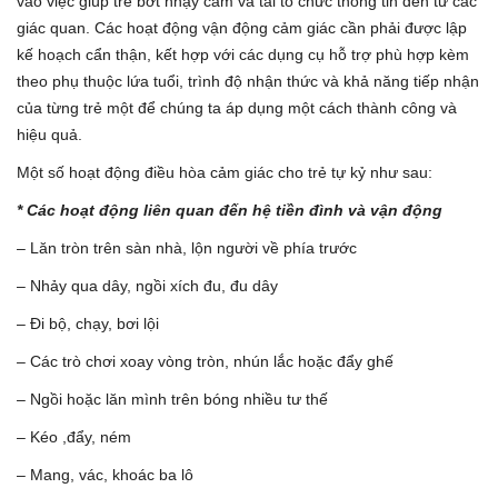
vào việc giúp trẻ bớt nhạy cảm và tái tổ chức thông tin đến từ các
giác quan. Các hoạt động vận động cảm giác cần phải được lập
kế hoạch cẩn thận, kết hợp với các dụng cụ hỗ trợ phù hợp kèm
theo phụ thuộc lứa tuổi, trình độ nhận thức và khả năng tiếp nhận
của từng trẻ một để chúng ta áp dụng một cách thành công và
hiệu quả.
Một số hoạt động điều hòa cảm giác cho trẻ tự kỷ như sau:
* Các hoạt động liên quan đến hệ tiền đình và vận động
– Lăn tròn trên sàn nhà, lộn người về phía trước
– Nhảy qua dây, ngồi xích đu, đu dây
– Đi bộ, chạy, bơi lội
– Các trò chơi xoay vòng tròn, nhún lắc hoặc đẩy ghế
– Ngồi hoặc lăn mình trên bóng nhiều tư thế
– Kéo ,đẩy, ném
– Mang, vác, khoác ba lô