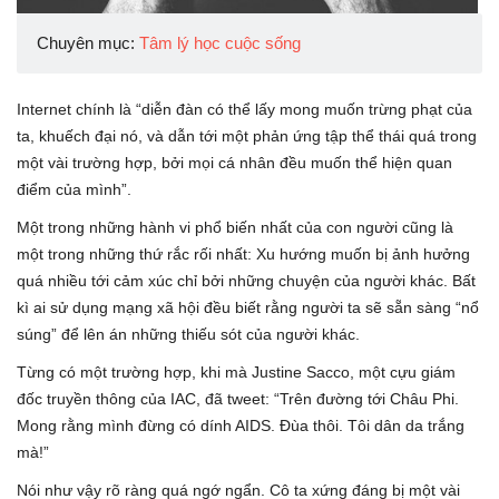
Chuyên mục:
Tâm lý học cuộc sống
Internet chính là “diễn đàn có thể lấy mong muốn trừng phạt của
ta, khuếch đại nó, và dẫn tới một phản ứng tập thể thái quá trong
một vài trường hợp, bởi mọi cá nhân đều muốn thể hiện quan
điểm của mình”.
Một trong những hành vi phổ biến nhất của con người cũng là
một trong những thứ rắc rối nhất: Xu hướng muốn bị ảnh hưởng
quá nhiều tới cảm xúc chỉ bởi những chuyện của người khác. Bất
kì ai sử dụng mạng xã hội đều biết rằng người ta sẽ sẵn sàng “nổ
súng” để lên án những thiếu sót của người khác.
Từng có một trường hợp, khi mà Justine Sacco, một cựu giám
đốc truyền thông của IAC, đã tweet: “Trên đường tới Châu Phi.
Mong rằng mình đừng có dính AIDS. Đùa thôi. Tôi dân da trắng
mà!”
Nói như vậy rõ ràng quá ngớ ngẩn. Cô ta xứng đáng bị một vài