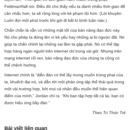
FeldmanHall nói. Điều đó cho thấy nếu ta dành nhiều thời gian để
cân nhắc hơn, ta sẽ rộng lòng với kẻ phạm tội hơn. (Lời khuyên:
Luôn đợi một phút trước khi gửi đi bất kì bình luận nào.)
Chắn chắn là vẫn có những mặt tốt của bản năng đạo đức này.
Nó cho phép ta đứng lên vì kẻ yếu hay những ai bị ngược đãi. Nó
giúp ta chấn chỉnh lại những sai lầm ta gặp phải. Nó có thể tập
hợp hàng ngàn người trên internet chỉ trong vài giờ. Nhưng trên
mạng internet rối ren, bản năng đạo đức của chúng ta cũng có
thể chệch hướng.
Internet chính là “diễn đàn có thể lấy mong muốn trừng phạt của
ta, khuếch đại nó, và dẫn tới một phản ứng tập thể thái quá trong
một vài trường hợp, bởi mọi cá nhân đều muốn thể hiện quan
điểm của mình,” Jordan chỉ ra. “Khi bạn tập hợp tất cả lại, bạn có
được hiệu ứng bầy đàn.”
Theo Tri Thức Trẻ
Bài viết liên quan