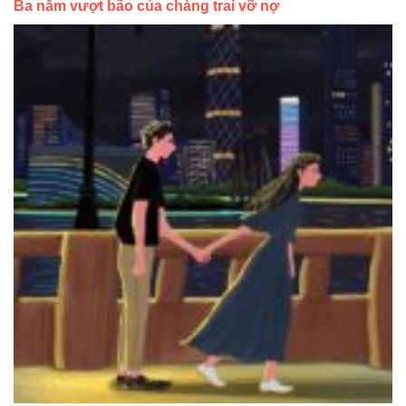
Ba năm vượt bão của chàng trai vỡ nợ