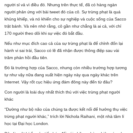
người sỉ vả vì điều đó. Nhưng trên thực tế, đã có hàng ngàn
người phản ứng với bài tweet đó của cô. Sự trừng phạt là quá
khủng khiếp, và nó khiến cho sự nghiệp và cuộc sống của Sacco
trật bánh. Và nên nhớ rằng, cô gần như chẳng là ai cả, với chỉ
170 người theo dõi khi sự việc đó bắt đầu.
Nếu như mục đích cao cả của sự trừng phạt là để chỉnh đốn lại
hành vi sai trái, Sacco có lẽ đã nhận được thông điệp sau vài
trăm phản hồi đầu tiên.
Đó là trường hợp của Sacco, nhưng còn nhiều trường hợp tương
tự như vậy nữa đang xuất hiện ngày này qua ngày khác trên
Internet. Vậy rốt cục hiệu ứng đám đông này đến từ đâu?
Con người là loài duy nhất thích thú với việc trừng phạt người
khác
“Dường như bộ não của chúng ta được kết nối để hưởng thụ việc
trừng phạt người khác,” trích lời Nichola Raihani, một nhà tâm lí
học tại Đại học London.