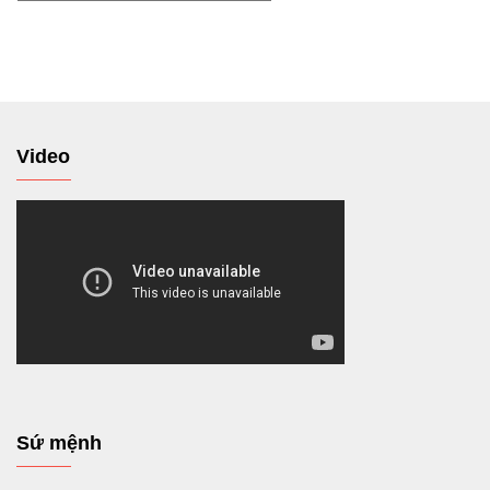
tới
Video
Sứ mệnh