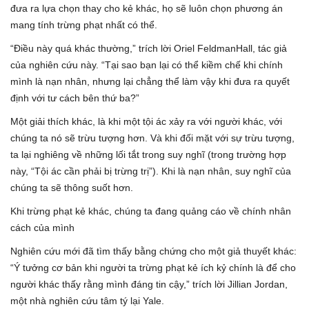
đưa ra lựa chọn thay cho kẻ khác, họ sẽ luôn chọn phương án
mang tính trừng phạt nhất có thể.
“Điều này quá khác thường,” trích lời Oriel FeldmanHall, tác giả
của nghiên cứu này. “Tại sao bạn lại có thể kiềm chế khi chính
mình là nạn nhân, nhưng lại chẳng thể làm vậy khi đưa ra quyết
định với tư cách bên thứ ba?”
Một giải thích khác, là khi một tội ác xảy ra với người khác, với
chúng ta nó sẽ trừu tượng hơn. Và khi đối mặt với sự trừu tượng,
ta lại nghiêng về những lối tắt trong suy nghĩ (trong trường hợp
này, “Tội ác cần phải bị trừng trị”). Khi là nạn nhân, suy nghĩ của
chúng ta sẽ thông suốt hơn.
Khi trừng phạt kẻ khác, chúng ta đang quảng cáo về chính nhân
cách của mình
Nghiên cứu mới đã tìm thấy bằng chứng cho một giả thuyết khác:
“Ý tưởng cơ bản khi người ta trừng phạt kẻ ích kỷ chính là để cho
người khác thấy rằng mình đáng tin cậy,” trích lời Jillian Jordan,
một nhà nghiên cứu tâm tý lại Yale.