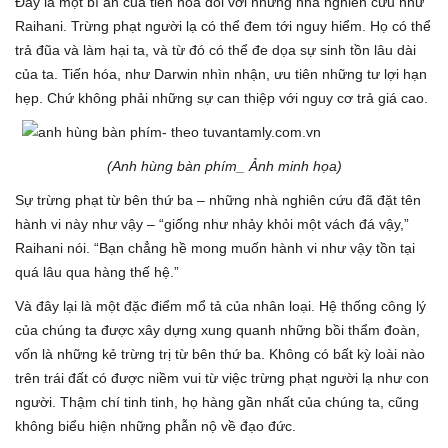
Đây là một bí ẩn của tiến hóa đối với những nhà nghiên cứu như
Raihani. Trừng phạt người lạ có thể đem tới nguy hiểm. Họ có thể
trả đũa và làm hại ta, và từ đó có thể đe dọa sự sinh tồn lâu dài
của ta. Tiến hóa, như Darwin nhìn nhận, ưu tiên những tư lợi hạn
hẹp. Chứ không phải những sự can thiệp với nguy cơ trả giá cao.
(Anh hùng bàn phím_ Ảnh minh họa)
Sự trừng phạt từ bên thứ ba – những nhà nghiên cứu đã đặt tên
hành vi này như vậy – “giống như nhảy khỏi một vách đá vậy,”
Raihani nói. “Bạn chẳng hề mong muốn hành vi như vậy tồn tại
quá lâu qua hàng thế hệ.”
Và đây lại là một đặc điểm mổ tả của nhân loại. Hệ thống công lý
của chúng ta được xây dựng xung quanh những bồi thẩm đoàn,
vốn là những kẻ trừng trị từ bên thứ ba. Không có bất kỳ loài nào
trên trái đất có được niềm vui từ việc trừng phạt người lạ như con
người. Thậm chí tinh tinh, họ hàng gần nhất của chúng ta, cũng
không biểu hiện những phẫn nộ về đạo đức.