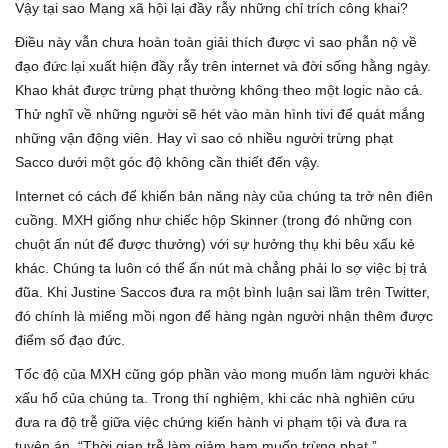
Vậy tại sao Mạng xã hội lại đầy rẫy những chỉ trích công khai?
Điều này vẫn chưa hoàn toàn giải thích được vì sao phẫn nộ về
đạo đức lại xuất hiện đầy rẫy trên internet và đời sống hằng ngày.
Khao khát được trừng phạt thường không theo một logic nào cả.
Thử nghĩ về những người sẽ hét vào màn hình tivi để quát mắng
những vận động viên. Hay vì sao có nhiều người trừng phạt
Sacco dưới một góc độ không cần thiết đến vậy.
Internet có cách để khiến bản năng này của chúng ta trở nên điên
cuồng. MXH giống như chiếc hộp Skinner (trong đó những con
chuột ấn nút để được thưởng) với sự hưởng thụ khi bêu xấu kẻ
khác. Chúng ta luôn có thể ấn nút mà chẳng phải lo sợ việc bị trả
đũa. Khi Justine Saccos đưa ra một bình luận sai lầm trên Twitter,
đó chính là miếng mồi ngon để hàng ngàn người nhận thêm được
điểm số đạo đức.
Tốc độ của MXH cũng góp phần vào mong muốn làm người khác
xấu hổ của chúng ta. Trong thí nghiệm, khi các nhà nghiên cứu
đưa ra độ trễ giữa việc chứng kiến hành vi phạm tội và đưa ra
tuyên án, “Thời gian trễ làm giảm ham muốn trừng phạt,”