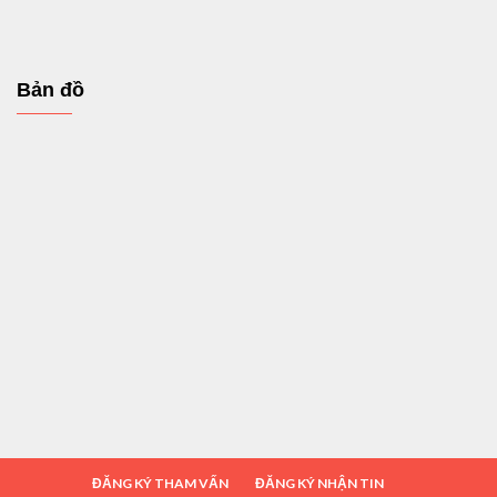
Bản đồ
ĐĂNG KÝ THAM VẤN
ĐĂNG KÝ NHẬN TIN