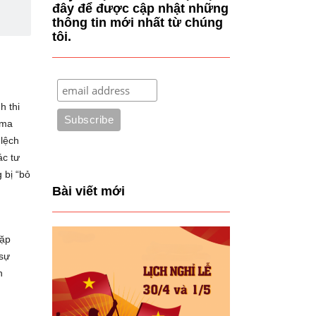
đây để được cập nhật những
thông tin mới nhất từ chúng
tôi.
h thi
 ma
 lệch
ác tư
 bị “bỏ
Bài viết mới
gặp
 sự
h