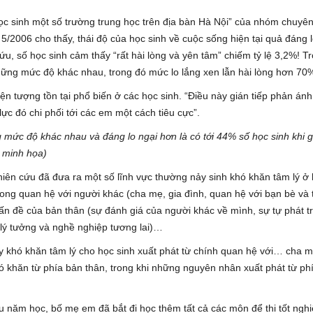
c sinh một số trường trung học trên địa bàn Hà Nội” của nhóm chuyên
/2006 cho thấy, thái độ của học sinh về cuộc sống hiện tại quả đáng l
, số học sinh cảm thấy “rất hài lòng và yên tâm” chiếm tỷ lệ 3,2%! T
hững mức độ khác nhau, trong đó mức lo lắng xen lẫn hài lòng hơn 70
hiện tượng tồn tại phổ biến ở các học sinh. “Điều này gián tiếp phản ánh
c đó chi phối tới các em một cách tiêu cực”.
g mức độ khác nhau và đáng lo ngại hơn là có tới 44% số học sinh khi 
 minh họa)
iên cứu đã đưa ra một số lĩnh vực thường nảy sinh khó khăn tâm lý ở
ong quan hệ với người khác (cha mẹ, gia đình, quan hệ với bạn bè và 
vấn đề của bản thân (sự đánh giá của người khác về mình, sự tự phát tr
 lý tưởng và nghề nghiệp tương lai)…
 khó khăn tâm lý cho học sinh xuất phát từ chính quan hệ với… cha 
hó khăn từ phía bản thân, trong khi những nguyên nhân xuất phát từ ph
 năm học, bố mẹ em đã bắt đi học thêm tất cả các môn để thi tốt ngh