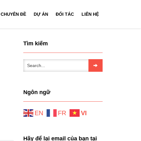
CHUYÊN ĐỀ
DỰ ÁN
ĐỐI TÁC
LIÊN HỆ
Tìm kiếm
Ngôn ngữ
EN
FR
VI
Hãy để lại email của bạn tại