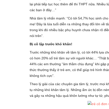
lại phải tiếp tục học thêm để thi THPT nữa. Nhiều l
các bạn ở đây…”
Nhà tâm lý nhấn mạnh: “Có tới 54,7% học sinh cho
mẹ! Đây là lứa tuổi diễn ra những thay đổi lớn về 
trong khi đó nhiều bậc phụ huynh chưa nhận rõ đi
nói trên”.
Bị cô lập trước khó khăn!
Trước những khó khăn về tâm lý, có tới 44% lựa ch
có hơn 20% số trẻ tâm sự với người khác… “Thật bấ
44% các em thường “âm thầm chịu đựng” khi gặp ph
thức thường thấy ở trẻ em, có thể giúp trẻ hình thà
không tích cực”.
Theo lý giải của các chuyên gia tâm lý, trước mọi 
tụ những khó khăn tâm lý. Những ấm ức bị dồn nén
và gây ra những hậu quả khôn lường như tự tử, p