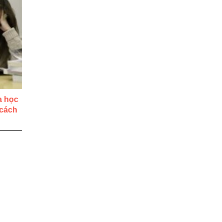
a học
 cách