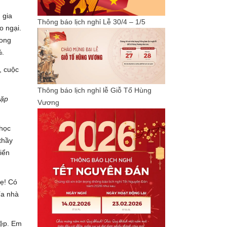
 gia
Thông báo lịch nghỉ Lễ 30/4 – 1/5
o ngại.
rong
%.
, cuộc
Thông báo lịch nghỉ lễ Giỗ Tổ Hùng
gặp
Vương
 học
thầy
iển
mẹ! Có
ía nhà
iệp. Em