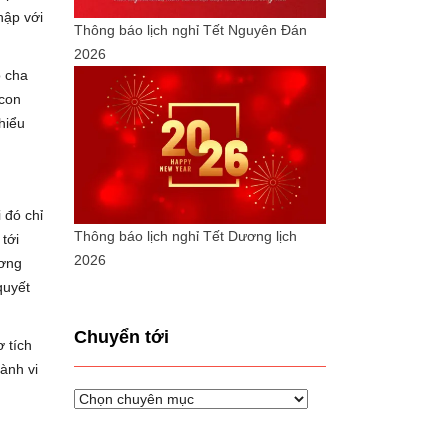
hập với
Thông báo lịch nghỉ Tết Nguyên Đán
2026
o cha
 con
hiểu
 đó chỉ
Thông báo lịch nghỉ Tết Dương lịch
tới
2026
ương
quyết
Chuyển tới
 tích
ành vi
Chuyển
tới