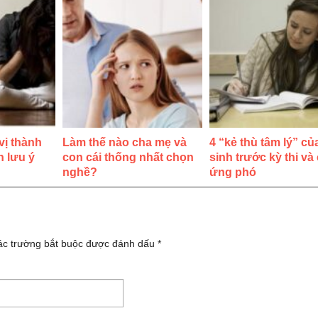
 vị thành
Làm thế nào cha mẹ và
4 “kẻ thù tâm lý” củ
n lưu ý
con cái thống nhất chọn
sinh trước kỳ thi và
nghề?
ứng phó
ác trường bắt buộc được đánh dấu
*