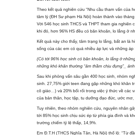
Theo kết quả nghiên cứu “Nhu cầu tham vấn của họ
tâm lý (ĐH Sư phạm Hà Nội) hoàn thành vào tháng 5
Với 546 học sinh THCS và THPT tham gia nghiên cứu
khi đó, hơn 96% HS đều có băn khoăn, lo lắng ở n
Kết quả này cho thấy, tâm trạng lo lắng, bất an là 
sống của các em có quá nhiều áp lực và những áp lự
(Có tới 96% học sinh có băn khoăn, lo lắng ở nhữn
những khó khăn thường “âm thầm chịu đựng”_ ảnh
Sau khi phỏng vấn sâu gần 400 học sinh, nhóm ngh
sinh. 27,75% giới teen đang gặp những khó khăn tr
cô giáo…) và 20% bối rối trong việc ý thức về các 
của bản thân, học tập, tu dưỡng đạo đức, ước mơ,
Tuy nhiên, theo nhóm nghiên cứu, nguyên nhân gây
tới 85% học sinh chịu sức ép từ phía gia đình và k
trường chiếm tỷ lệ thấp, 14,9%.
Em Đ.T.H (THCS Nghĩa Tân, Hà Nội) thổ lộ: “Từ đầu