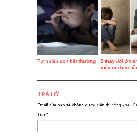
Tự nhiên con bất thường
5 thay đổi ở trẻ
niên mà bạn cầ
TRẢ LỜI
Email của bạn sẽ không được hiển thị công khai.
C
Tên
*