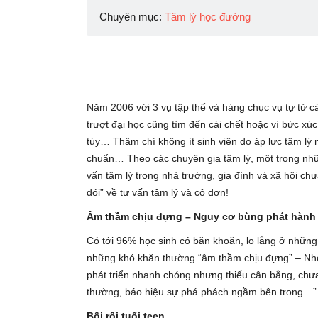
Chuyên mục:
Tâm lý học đường
Năm 2006 với 3 vụ tập thể và hàng chục vụ tự tử cá
trượt đại học cũng tìm đến cái chết hoặc vì bức xú
túy… Thậm chí không ít sinh viên do áp lực tâm lý mà
chuẩn… Theo các chuyên gia tâm lý, một trong nhữ
vấn tâm lý trong nhà trường, gia đình và xã hội c
đói” về tư vấn tâm lý và cô đơn!
Âm thầm chịu đựng – Nguy cơ bùng phát hành 
Có tới 96% học sinh có băn khoăn, lo lắng ở những
những khó khăn thường “âm thầm chịu đựng” – Nhó
phát triển nhanh chóng nhưng thiếu cân bằng, chưa
thường, báo hiệu sự phá phách ngầm bên trong…”
Bối rối tuổi teen