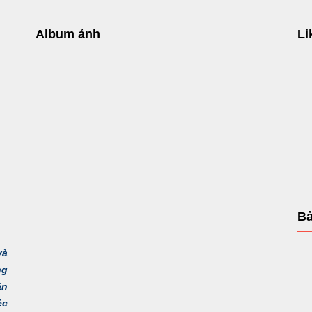
Album ảnh
Li
Bả
và
ng
ận
ệc