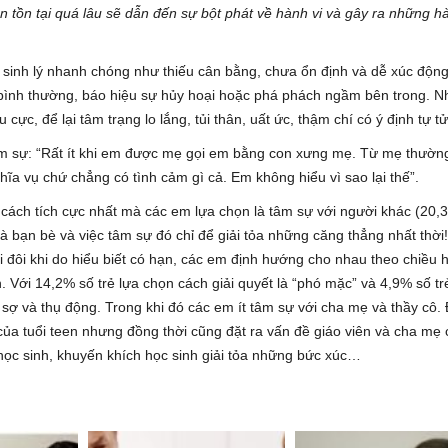
tồn tại quá lâu sẽ dẫn đến sự bột phát về hành vi và gây ra những hà
m sinh lý nhanh chóng như thiếu cân bằng, chưa ổn định và dễ xúc động
bình thường, báo hiệu sự hủy hoại hoặc phá phách ngầm bên trong. 
ực, để lại tâm trạng lo lắng, tủi thân, uất ức, thậm chí có ý định tự tử
âm sự: “Rất ít khi em được mẹ gọi em bằng con xưng mẹ. Từ mẹ thường
ĩa vụ chứ chẳng có tình cảm gì cả. Em không hiểu vì sao lại thế”.
 cách tích cực nhất mà các em lựa chọn là tâm sự với người khác (20,
là bạn bè và việc tâm sự đó chỉ để giải tỏa những căng thẳng nhất thời
bởi đôi khi do hiểu biết có hạn, các em định hướng cho nhau theo chiều
. Với 14,2% số trẻ lựa chọn cách giải quyết là “phó mặc” và 4,9% số tr
sợ và thụ động. Trong khi đó các em ít tâm sự với cha mẹ và thầy cô. 
của tuổi teen nhưng đồng thời cũng đặt ra vấn đề giáo viên và cha mẹ
 học sinh, khuyến khích học sinh giải tỏa những bức xúc…