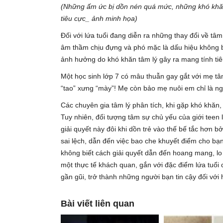
(Những ấm ức bị dồn nén quá mức, những khó khăn 
tiêu cực_ ảnh minh họa)
Đối với lứa tuổi đang diễn ra những thay đổi về tâ
âm thầm chịu đựng và phó mặc là dấu hiệu không 
ảnh hưởng do khó khăn tâm lý gây ra mang tính tiêu c
Một học sinh lớp 7 có mâu thuẫn gay gắt với mẹ t
“tao” xưng “mày”! Mẹ còn bảo mẹ nuôi em chỉ là ngh
Các chuyên gia tâm lý phân tích, khi gặp khó khăn,
Tuy nhiên, đối tượng tâm sự chủ yếu của giới teen 
giải quyết này đôi khi dồn trẻ vào thế bế tắc hơn 
sai lệch, dẫn đến việc bao che khuyết điểm cho bạn
không biết cách giải quyết dẫn đến hoang mang, lo 
một thực tế khách quan, gắn với đặc điểm lứa tuổi 
gần gũi, trở thành những người bạn tin cậy đối với
Bài viết liên quan