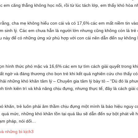
úc em căng thẳng không học nổi, rồi từ lúc tách lớp, em thấy khó hòa n
 rằng, cha mẹ không hiểu con cái và có 17,6% các em mất niềm tin và
tâm sinh lý. Các em chưa hẳn là người lớn nhưng cũng không còn là trẻ
ều này để có những ứng xử phù hợp với con cái nên dẫn đến sự không 
ọn hình thức phó mặc và 16,6% các em tự tìm cách giải quyết trong khi
t ngờ và đáng thương cho bọn trẻ khi kết quả nghiên cứu cho thấy có 
ải những khó khăn tâm lý – Chuyên gia tâm lý bày tỏ – “Dù đó là ph
nh tính kiên trì và khả năng chịu đựng, nhưng thực tế, đây là cách giải 
khó khăn, trẻ luôn phải âm thầm chịu đựng một mình là báo hiệu nguy cơ
 quá mức, những khó khăn tồn tại quá lâu sẽ dẫn đến sự bột phát về h
hạm pháp, nói dối…