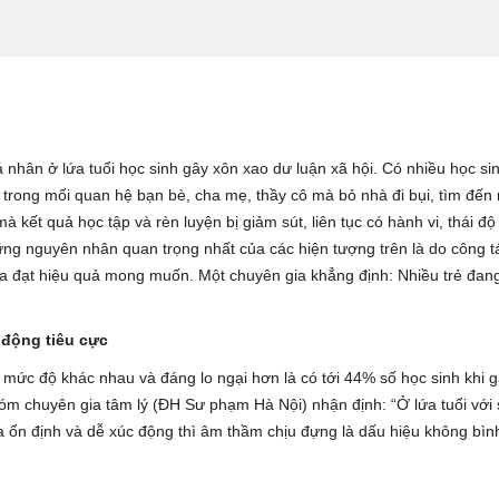
 nhân ở lứa tuổi học sinh gây xôn xao dư luận xã hội. Có nhiều học sin
c trong mối quan hệ bạn bè, cha mẹ, thầy cô mà bỏ nhà đi bụi, tìm đến
 kết quả học tập và rèn luyện bị giảm sút, liên tục có hành vi, thái độ
ng nguyên nhân quan trọng nhất của các hiện tượng trên là do công t
hưa đạt hiệu quả mong muốn. Một chuyên gia khẳng định: Nhiều trẻ đang
động tiêu cực
 mức độ khác nhau và đáng lo ngại hơn là có tới 44% số học sinh khi 
m chuyên gia tâm lý (ĐH Sư phạm Hà Nội) nhận định: “Ở lứa tuổi với
 ổn định và dễ xúc động thì âm thầm chịu đựng là dấu hiệu không bìn