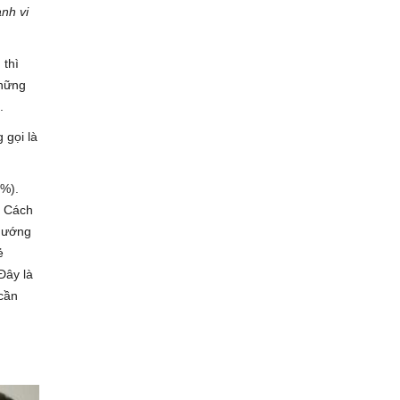
nh vi
 thì
Những
.
 gọi là
3%).
! Cách
 hướng
ẻ
Đây là
 cần