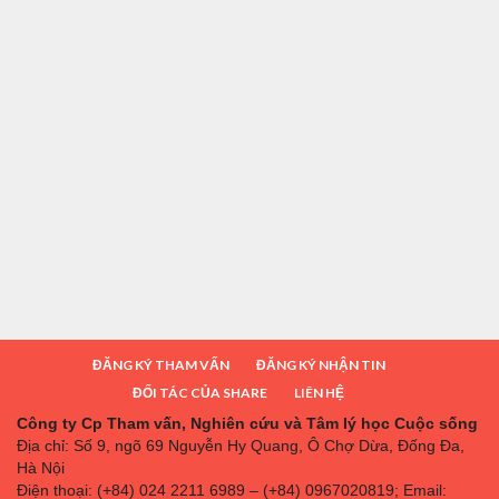
ĐĂNG KÝ THAM VẤN
ĐĂNG KÝ NHẬN TIN
ĐỐI TÁC CỦA SHARE
LIÊN HỆ
Công ty Cp Tham vấn, Nghiên cứu và Tâm lý học Cuộc sống
Địa chỉ: Số 9, ngõ 69 Nguyễn Hy Quang, Ô Chợ Dừa, Đống Đa,
Hà Nội
Điện thoại: (+84) 024 2211 6989 – (+84) 0967020819; Email: