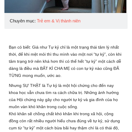
Chuyên mục:
Trẻ em & Vị thành niên
Bạn có biết: Giá như Tự kỷ chỉ là một trạng thái tâm lý nhất
thời, để khi mệt mỏi thì thu mình vào một nơi “tự kỷ”, còn khi
tâm trạng trở nên khá hơn thì có thể hết “tự kỷ” một cách dễ
dàng là điều mà BẤT KÌ CHA MẸ có con tự kỷ nào cũng ĐÃ
TỪNG mong muốn, ước ao.
Nhưng SỰ THẬT là Tự kỷ là một hội chứng cho đến nay
khoa học vẫn chưa tìm ra cách chữa trị. Những ảnh hưởng
của Hội chứng này gây cho người tự kỷ và gia đình của họ
muôn vàn khó khăn trong cuộc sống.
Khó khăn sẽ chồng chất khó khăn khi trong xã hội, cộng
đồng còn rất nhiều người hiểu chưa đúng về tự kỷ, sử dụng
cụm từ “tự kỷ” một cách bừa bãi hay thậm chí là có thái độ,