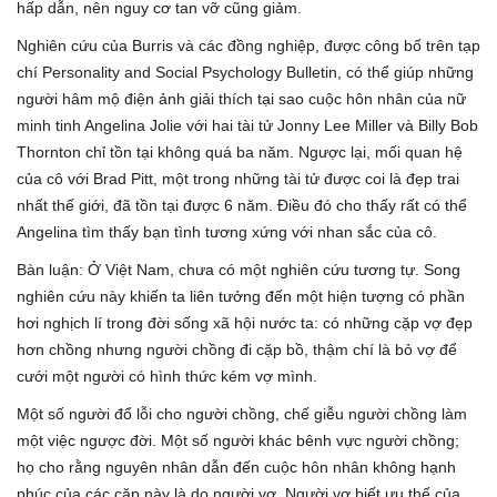
hấp dẫn, nên nguy cơ tan vỡ cũng giảm.
Nghiên cứu của Burris và các đồng nghiệp, được công bố trên tạp
chí Personality and Social Psychology Bulletin, có thể giúp những
người hâm mộ điện ảnh giải thích tại sao cuộc hôn nhân của nữ
minh tinh Angelina Jolie với hai tài tử Jonny Lee Miller và Billy Bob
Thornton chỉ tồn tại không quá ba năm. Ngược lại, mối quan hệ
của cô với Brad Pitt, một trong những tài tử được coi là đẹp trai
nhất thế giới, đã tồn tại được 6 năm. Điều đó cho thấy rất có thể
Angelina tìm thấy bạn tình tương xứng với nhan sắc của cô.
Bàn luận: Ở Việt Nam, chưa có một nghiên cứu tương tự. Song
nghiên cứu này khiến ta liên tưởng đến một hiện tượng có phần
hơi nghịch lí trong đời sống xã hội nước ta: có những cặp vợ đẹp
hơn chồng nhưng người chồng đi cặp bồ, thậm chí là bỏ vợ để
cưới một người có hình thức kém vợ mình.
Một số người đổ lỗi cho người chồng, chế giễu người chồng làm
một việc ngược đời. Một số người khác bênh vực người chồng;
họ cho rằng nguyên nhân dẫn đến cuộc hôn nhân không hạnh
phúc của các cặp này là do người vợ. Người vợ biết ưu thế của