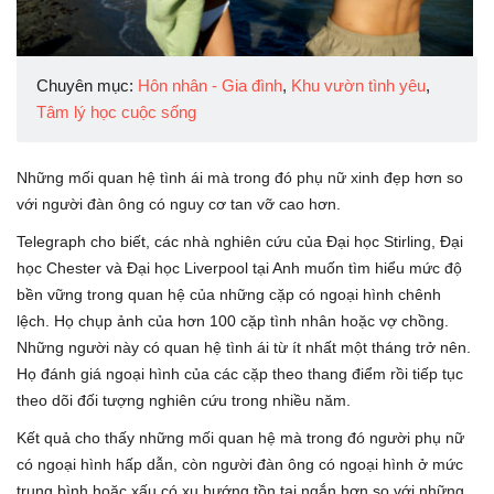
Chuyên mục:
Hôn nhân - Gia đình
,
Khu vườn tình yêu
,
Tâm lý học cuộc sống
Những mối quan hệ tình ái mà trong đó phụ nữ xinh đẹp hơn so
với người đàn ông có nguy cơ tan vỡ cao hơn.
Telegraph cho biết, các nhà nghiên cứu của Đại học Stirling, Đại
học Chester và Đại học Liverpool tại Anh muốn tìm hiểu mức độ
bền vững trong quan hệ của những cặp có ngoại hình chênh
lệch. Họ chụp ảnh của hơn 100 cặp tình nhân hoặc vợ chồng.
Những người này có quan hệ tình ái từ ít nhất một tháng trở nên.
Họ đánh giá ngoại hình của các cặp theo thang điểm rồi tiếp tục
theo dõi đối tượng nghiên cứu trong nhiều năm.
Kết quả cho thấy những mối quan hệ mà trong đó người phụ nữ
có ngoại hình hấp dẫn, còn người đàn ông có ngoại hình ở mức
trung bình hoặc xấu có xu hướng tồn tại ngắn hơn so với những