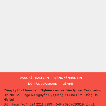
ĐĂNG KÝ THAM VẤN
ĐĂNG KÝ NHẬN TIN
ĐỐI TÁC CỦA SHARE
LIÊN HỆ
Công ty Cp Tham vấn, Nghiên cứu và Tâm lý học Cuộc sống
Địa chỉ: Số 9, ngõ 69 Nguyễn Hy Quang, Ô Chợ Dừa, Đống Đa,
Hà Nội
Điện thoại: (+84) 024 2211 6989 – (+84) 0967020819; Email: