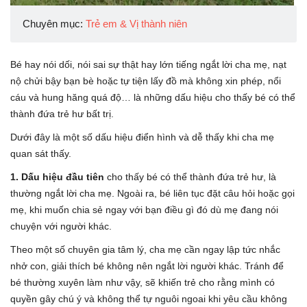
Chuyên mục:
Trẻ em & Vị thành niên
Bé hay nói dối, nói sai sự thật hay lớn tiếng ngắt lời cha mẹ, nạt
nộ chửi bậy bạn bè hoặc tự tiện lấy đồ mà không xin phép, nổi
cáu và hung hăng quá độ… là những dấu hiệu cho thấy bé có thể
thành đứa trẻ hư bất trị.
Dưới đây là một số dấu hiệu điển hình và dễ thấy khi cha mẹ
quan sát thấy.
1. Dấu hiệu đầu tiên
cho thấy bé có thể thành đứa trẻ hư, là
thường ngắt lời cha mẹ. Ngoài ra, bé liên tục đặt câu hỏi hoặc gọi
mẹ, khi muốn chia sẻ ngay với bạn điều gì đó dù mẹ đang nói
chuyện với người khác.
Theo một số chuyên gia tâm lý, cha mẹ cần ngay lập tức nhắc
nhở con, giải thích bé không nên ngắt lời người khác. Tránh để
bé thường xuyên làm như vậy, sẽ khiến trẻ cho rằng mình có
quyền gây chú ý và không thể tự nguôi ngoai khi yêu cầu không