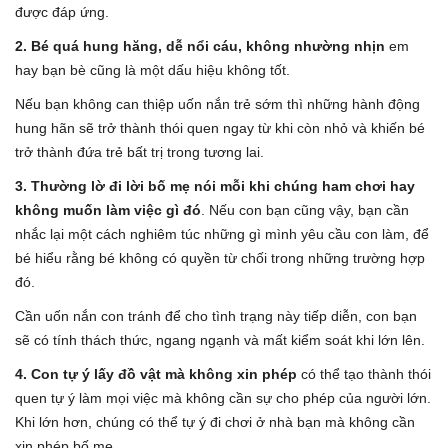
được đáp ứng.
2. Bé quá hung hăng, dễ nổi cáu, không nhường nhịn
em
hay bạn bè cũng là một dấu hiệu không tốt.
Nếu bạn không can thiệp uốn nắn trẻ sớm thì những hành động
hung hãn sẽ trở thành thói quen ngay từ khi còn nhỏ và khiến bé
trở thành đứa trẻ bất trị trong tương lai.
3. Thường lờ đi lời bố mẹ nói mỗi khi chúng ham chơi hay
không muốn làm việc gì đó
. Nếu con bạn cũng vậy, bạn cần
nhắc lại một cách nghiêm túc những gì mình yêu cầu con làm, để
bé hiểu rằng bé không có quyền từ chối trong những trường hợp
đó.
Cần uốn nắn con tránh để cho tình trạng này tiếp diễn, con bạn
sẽ có tính thách thức, ngang ngạnh và mất kiểm soát khi lớn lên.
4. Con tự ý lấy đồ vật mà không xin phép
có thể tạo thành thói
quen tự ý làm mọi việc mà không cần sự cho phép của người lớn.
Khi lớn hơn, chúng có thể tự ý đi chơi ở nhà bạn mà không cần
xin phép bố mẹ.