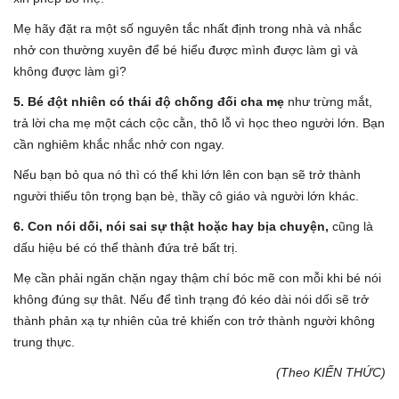
Mẹ hãy đặt ra một số nguyên tắc nhất định trong nhà và nhắc
nhở con thường xuyên để bé hiểu được mình được làm gì và
không được làm gì?
5. Bé đột nhiên có thái độ chống đối cha mẹ
như trừng mắt,
trả lời cha mẹ một cách cộc cằn, thô lỗ vì học theo người lớn. Bạn
cần nghiêm khắc nhắc nhở con ngay.
Nếu bạn bỏ qua nó thì có thể khi lớn lên con bạn sẽ trở thành
người thiếu tôn trọng bạn bè, thầy cô giáo và người lớn khác.
6. Con nói dối, nói sai sự thật hoặc hay bịa chuyện,
cũng là
dấu hiệu bé có thể thành đứa trẻ bất trị.
Mẹ cần phải ngăn chặn ngay thậm chí bóc mẽ con mỗi khi bé nói
không đúng sự thât. Nếu để tình trạng đó kéo dài nói dối sẽ trở
thành phản xạ tự nhiên của trẻ khiến con trở thành người không
trung thực.
(Theo KIẾN THỨC)