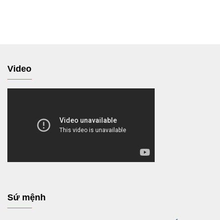
tới
Video
Sứ mệnh