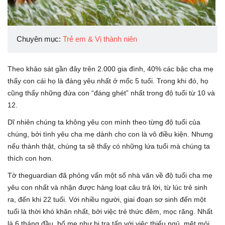
Chuyên mục:
Trẻ em & Vị thành niên
Theo khảo sát gần đây trên 2.000 gia đình, 40% các bậc cha mẹ
thấy con cái họ là đáng yêu nhất ở mốc 5 tuổi. Trong khi đó, họ
cũng thấy những đứa con “đáng ghét” nhất trong độ tuổi từ 10 và
12.
Dĩ nhiên chúng ta không yêu con mình theo từng độ tuổi của
chúng, bởi tình yêu cha mẹ dành cho con là vô điều kiện. Nhưng
nếu thành thật, chúng ta sẽ thấy có những lứa tuổi mà chúng ta
thích con hơn.
Tờ theguardian đã phỏng vấn một số nhà văn về độ tuổi cha mẹ
yêu con nhất và nhận được hàng loạt câu trả lời, từ lúc trẻ sinh
ra, đến khi 22 tuổi. Với nhiều người, giai đoạn sơ sinh đến một
tuổi là thời khó khăn nhất, bởi việc trẻ thức đêm, mọc răng. Nhất
là 6 tháng đầu, bố mẹ như bị tra tấn với việc thiếu ngủ, mệt mỏi.