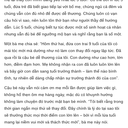
tuổi, đứa trẻ đã biết giao tiếp lại với bố mẹ, chúng ngủ cả đêm và
chúng vẫn còn đủ nhỏ để được dễ thương. Chúng luôn có vạn
câu hỏi vì sao, nên luôn tôn thờ bạn như người thầy để hướng
dẫn. Lúc 5 tuổi, chúng biết tự túc được một số sinh hoạt cá nhân
nhưng vẫn đủ bé để ngưỡng mộ bạn và nghĩ rằng bạn là số một.
Một bà mẹ chia sẻ: “Hôm thứ hai, đứa con trai 9 tuổi của tôi có
mái tóc mới mà dường như nó làm con thay đổi ngay lập tức. Đã
qua rồi là cậu bé dễ thương của tôi. Con dường như cao hơn, lớn
hơn, điềm đạm hơn. Mẹ không nhận ra con đã luôn luôn lớn lên
và bây giờ con dần sang tuổi trưởng thành – làm thế nào bình
tĩnh, tự nhiên dễ dàng chấp nhận sự trưởng thành đó của con”.
Cậu bé này vẫn nói cảm ơn mẹ mỗi lần được giúp làm việc gì,
không hổ thẹn ôm mẹ hàng ngày, mặc dù có khuynh hướng
không làm chuyện đó trước mặt bạn bè mình. “Tôi biết rằng trong
thời gian ngắn mọi thứ sẽ thay đổi. Đây chính là lý do tại sao tôi
sẽ thưởng thức mọi thời điểm con lớn lên – bởi vì mỗi lứa tuổi
mang lại niềm vui mới và thách thức mới”, bà mẹ này nói.