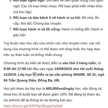
Rối loạn ngôn ngữ
:
Đôi điều về tầm quan trọng của ngôn
ngữ; Các rối loạn khác nhau; Rối loạn phát triển nhận thức
(và học tập)
Rối loạn và tâm bệnh lí về hành vi xa hội
: Bỏ nhà; Ăn
cắp; Nói dối; Chứng bịa chuyện
Rối loạn hành vi và lối sống
:
Hành vi chống đối; Hành vi
gây hấn
Tuỳ thuộc vào nhu cầu của nhóm các nhà chuyên môn, các nội
dung của chương trình có thể được mở rộng hoặc thu hẹp dựa
trên sự thảo luận và thống nhất chung.
Chương trình dự kiến sẽ được diễn ra
vào thứ 3 hàng tuần,
từ
9:00 tới 17:00
bắt đầu vào ngày
10/09/2019 cho tới cuối tháng
11/2019. Lớp học  diễn ra tại văn phòng SHARE, Số 31, ngõ
84 Trần Quang Diệu, Đống Đa, HN.
Học phí tham dự lớp học là
600,000vnđ/ngày
học, nếu đóng cả
khoá học (6 buổi) bạn sẽ được giảm 10%. Để đăng ký tham dự,
xin anh/chị để lại thông tin tại đường link sau:
https://forms.gle/GR29tpS8ugteZwAs8