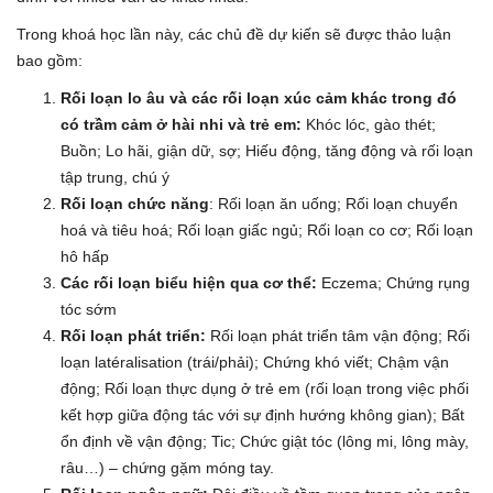
Trong khoá học lần này, các chủ đề dự kiến sẽ được thảo luận
bao gồm:
Rối loạn lo âu và các rối loạn xúc cảm khác trong đó
có trầm cảm ở hài nhi và trẻ em
:
Khóc lóc, gào thét;
Buồn; Lo hãi, giận dữ, sợ; Hiếu động, tăng động và rối loạn
tập trung, chú ý
Rối loạn chức năng
: Rối loạn ăn uống; Rối loạn chuyển
hoá và tiêu hoá; Rối loạn giấc ngủ; Rối loạn co cơ; Rối loạn
hô hấp
Các rối loạn biểu hiện qua cơ thể
:
Eczema; Chứng rụng
tóc sớm
Rối loạn phát triển
:
Rối loạn phát triển tâm vận động; Rối
loạn latéralisation (trái/phải); Chứng khó viết; Chậm vận
động; Rối loạn thực dụng ở trẻ em (rối loạn trong việc phối
kết hợp giữa động tác với sự định hướng không gian); Bất
ổn định về vận động; Tic; Chức giật tóc (lông mi, lông mày,
râu…) – chứng gặm móng tay.