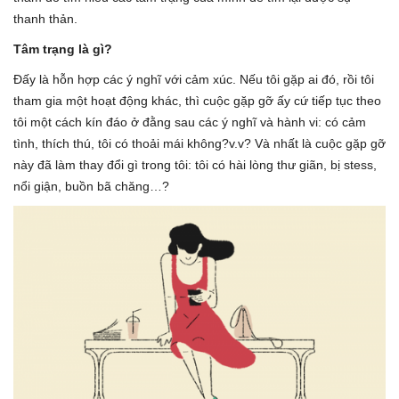
thanh thản.
Tâm trạng là gì?
Đấy là hỗn hợp các ý nghĩ với cảm xúc. Nếu tôi gặp ai đó, rồi tôi
tham gia một hoạt động khác, thì cuộc gặp gỡ ấy cứ tiếp tục theo
tôi một cách kín đáo ở đằng sau các ý nghĩ và hành vi: có cảm
tình, thích thú, tôi có thoải mái không?v.v? Và nhất là cuộc gặp gỡ
này đã làm thay đổi gì trong tôi: tôi có hài lòng thư giãn, bị stess,
nổi giận, buồn bã chăng…?