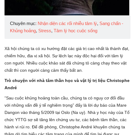
Chuyên mục:
Nhận diện các rối nhiễu tâm lý
,
Sang chấn -
Khủng hoảng
,
Stress
,
Tâm lý học cuộc sống
Xã hội chúng ta có xu hướng đặt các giá trị cao nhất là thành đạt,
chiếm hữu, địa vị xã hội. Sự lệch lạc này độc hại đối với tâm lý
con người. Nhiều cuộc khảo sát đã chứng tỏ càng chạy theo vật
chất thì con người càng cảm thấy bất an.
Trò chuyện với nhà tâm thần học và vật lý trị liệu Christophe
André
“Sau cuộc khủng hoảng toàn cầu, chúng ta có nguy cơ đối đầu
với những vấn đề ý tế nghiêm trọng” đấy là lời dự báo của Mare
Dangon vào tháng 5/2009 tại Oslo (Na uy). Nhà y học này của Tổ
chức YTTG sợ sẽ tăng lên chứng ưu tư, các bệnh tâm thần, các
hành vi rủi ro. Để đề phòng, Christophe André khuyên chúng ta
thăm dò tìm hiểu các tâm trạng của mình để tìm lại được sự