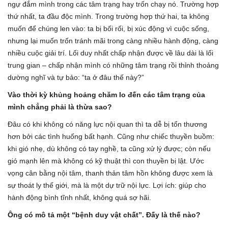
ngự đắm mình trong các tâm trạng hay trốn chạy nó. Trường hợp
thứ nhất, ta đầu độc mình. Trong trường hợp thứ hai, ta không
muốn để chúng len vào: ta bị bối rối, bị xúc động vì cuộc sống,
nhưng lại muốn trốn tránh mãi trong càng nhiều hành động, càng
nhiều cuộc giải trí. Lối duy nhất chấp nhận được về lâu dài là lối
trung gian – chấp nhận mình có những tâm trạng rồi thỉnh thoảng
dường nghĩ và tự bảo: “ta ở đâu thế này?”
Vào thời kỳ khủng hoảng chăm lo đến các tâm trạng của
mình chẳng phải là thừa sao?
Đâu có khi không có năng lực nội quan thì ta dễ bị tổn thương
hơn bởi các tình huống bất hạnh. Cũng như chiếc thuyền buồm:
khi gió nhẹ, dù không có tay nghề, ta cũng xử lý được; còn nếu
gió mạnh lên mà không có kỹ thuật thì con thuyền bị lật. Ước
vọng cân bằng nội tâm, thanh thản tâm hồn không được xem là
sự thoát ly thế giới, mà là một dự trữ nội lực. Lợi ích: giúp cho
hành động bình tĩnh nhất, không quá sợ hãi.
Ông có mô tả một “bệnh duy vật chất”. Đấy là thế nào?