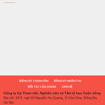
ĐĂNG KÝ THAM VẤN
ĐĂNG KÝ NHẬN TIN
ĐỐI TÁC CỦA SHARE
LIÊN HỆ
Công ty Cp Tham vấn, Nghiên cứu và Tâm lý học Cuộc sống
Địa chỉ: Số 9, ngõ 69 Nguyễn Hy Quang, Ô Chợ Dừa, Đống Đa,
Hà Nội