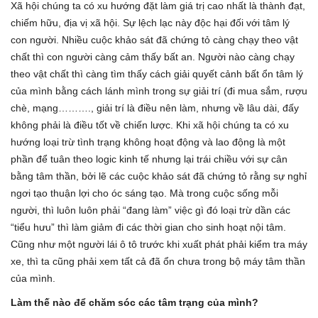
Xã hội chúng ta có xu hướng đặt làm giá trị cao nhất là thành đạt,
chiếm hữu, địa vị xã hội. Sự lệch lạc này độc hại đối với tâm lý
con người. Nhiều cuộc khảo sát đã chứng tỏ càng chạy theo vật
chất thì con người càng cảm thấy bất an. Người nào càng chạy
theo vật chất thì càng tìm thấy cách giải quyết cảnh bất ổn tâm lý
của mình bằng cách lánh mình trong sự giải trí (đi mua sắm, rượu
chè, mạng………., giải trí là điều nên làm, nhưng về lâu dài, đấy
không phải là điều tốt về chiến lược. Khi xã hội chúng ta có xu
hướng loại trừ tình trạng không hoạt động và lao động là một
phần để tuân theo logic kinh tế nhưng lại trái chiều với sự cân
bằng tâm thần, bởi lẽ các cuộc khảo sát đã chứng tỏ rằng sự nghỉ
ngơi tạo thuận lợi cho óc sáng tạo. Mà trong cuộc sống mỗi
người, thì luôn luôn phải “đang làm” việc gì đó loại trừ dần các
“tiểu hưu” thì làm giảm đi các thời gian cho sinh hoạt nội tâm.
Cũng như một người lái ô tô trước khi xuất phát phải kiểm tra máy
xe, thì ta cũng phải xem tất cả đã ổn chưa trong bộ máy tâm thần
của mình.
Làm thế nào để chăm sóc các tâm trạng của mình?