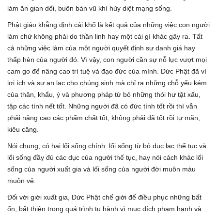
làm ăn gian dối, buôn bán vũ khí hủy diệt mạng sống.
Phật giáo khẳng định cái khổ là kết quả của những việc con người
làm chứ không phải do thần linh hay một cái gì khác gây ra. Tất
cả những việc làm của một người quyết định sự danh giá hay
thấp hèn của người đó. Vì vậy, con người cần sự nỗ lực vượt mọi
cam go để nâng cao trí tuệ và đạo đức của mình. Đức Phật đã vì
lợi ích và sự an lạc cho chúng sinh mà chỉ ra những chỗ yếu kém
của thân, khẩu, ý và phương pháp từ bỏ những thói hư tật xấu,
tập các tính nết tốt. Những người đã có đức tính tốt rồi thì vẫn
phải nâng cao các phẩm chất tốt, không phải đã tốt rồi tự mãn,
kiêu căng.
Nói chung, có hai lối sống chính: lối sống từ bỏ dục lạc thế tục và
lối sống đầy đủ các dục của người thế tục, hay nói cách khác lối
sống của người xuất gia và lối sống của người đời muôn màu
muôn vẻ.
Đối với giới xuất gia, Đức Phật chế giới để điều phục những bất
ổn, bất thiện trong quá trình tu hành vì mục đích phạm hạnh và