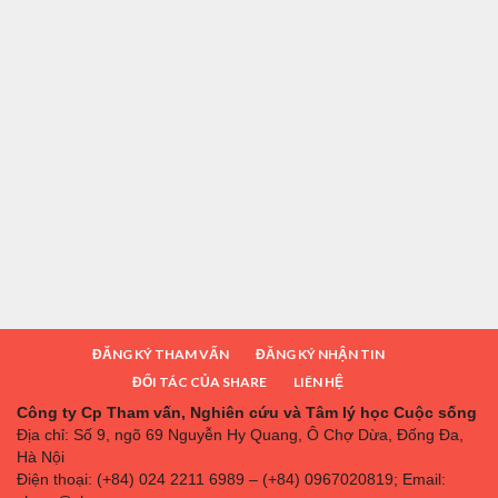
ĐĂNG KÝ THAM VẤN
ĐĂNG KÝ NHẬN TIN
ĐỐI TÁC CỦA SHARE
LIÊN HỆ
Công ty Cp Tham vấn, Nghiên cứu và Tâm lý học Cuộc sống
Địa chỉ: Số 9, ngõ 69 Nguyễn Hy Quang, Ô Chợ Dừa, Đống Đa,
Hà Nội
Điện thoại: (+84) 024 2211 6989 – (+84) 0967020819; Email: