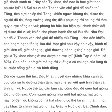
giải thoát sanh tử. “Này các Tỳ-kheo, thế nào là học giới theo
phước lợi? Là Đại sư vì các Thanh văn chế giới để nhiếp thủ
Tăng, tích cực nhiếp thủ Tăng, khiến người không tin, được tin;
người đã tin, tăng trưởng lòng tin; điều phục người ác; người tàm
quý được sống an vui; phòng hộ hữu lậu hiện tại; chính thức đối
trị được đời vị lai; khiến cho phạm hạnh tồn tại lâu dài. Như Đại
sư đã vì Thanh văn chế giới để nhiếp thủ Tăng… cho đến khiến
cho phạm hạnh tồn tại lâu dài. Học giới như vậy như vậy, hành trì
giới kiên cố, giới hằng tại, giới thường hành, giữ gìn học giới. Đó
gọi là Tỳ-kheo nhờ giới mà được phước lợi” (Kinh Tạp A-hàm, số
826). Cho nên, nhờ giới mà người xuất gia có cái đẹp của lòng từ
bi, cuộc sống giản dị và bình đẳng.
Đối với người thế tục, Đức Phật thuyết dạy những khía cạnh tích
cực của sự tu dưỡng thân tâm, hạn chế sự kiệt quệ tinh thần và
tính ích kỷ. Người thế tục cần làm các công đức để gieo hạt giống
tốt cho đời sau. Con người giống như một hạt giống, hạt giống
này rồi đến lúc không còn là hạt nhưng có thể tái sinh thành một
cây khác từ chính hạt giống này. Giáo lý Ngũ giới, Bát Chính đạo,