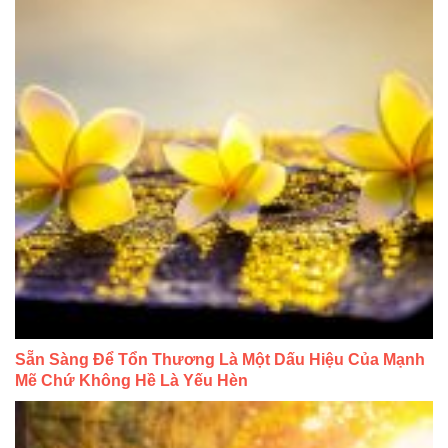
Sẵn Sàng Để Tổn Thương Là Một Dấu Hiệu Của Mạnh
Mẽ Chứ Không Hề Là Yếu Hèn