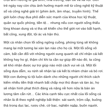
trẻ ngày nay còn chịu ảnh hưởng mạnh mẽ từ công nghệ kỹ thuật
số và công nghệ giải trí (phim ảnh, âm nhạc, truyền hình). Thế
giới luôn chạy đua phô diễn sức mạnh của khoa học kỹ thuật,
quân sự quốc phòng, tiền tệ… nhưng nếu con người sống thiếu
lòng khoan dung và vị tha sẽ khiến cho thế giới rơi vào bất hạnh,
bất công, xung đột, tội ác và hận thù.
Một cá nhân chọn lối sống ngông cuồng, phóng túng sẽ không
mang lại một tương lai xán lạn nào cho họ cả. Một lối sống vô
cảm, bất cần đối với những người xung quanh sẽ chỉ nhận cái kết
không hay ho gì, thậm chí khi ta cần sự giúp đỡ nào đó, ta cũng
sẽ khó nhận được sự trợ giúp nào một cách vui vẻ cả. Một lối
sống dựa dẫm, xu nịnh sẽ nhận lại cái kết bị nhàm chán và bỏ rơi.
Một con đường tù tội luôn dành cho những người chỉ thích cách
kiếm nhiều tiền thật nhanh bất chấp mọi thủ đoạn và tàn ác, họ
sẽ nhận hình phạt thích đáng và nặng nề hơn nữa là bản án
lương tâm cắn rứt… Các khía cạnh tiêu cực nhất của lối sống cá
nhân là đi theo nghề nghiệp bất thiện: sát sanh, trộm cắp, buông
thả trong dục lạc, rượu chè, cờ bạc, nghiện ngập, buôn người,