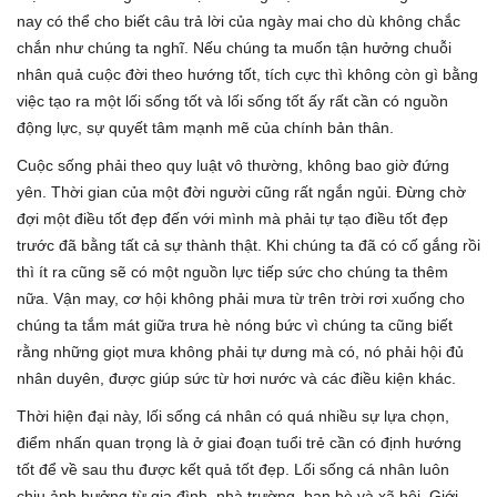
nay có thể cho biết câu trả lời của ngày mai cho dù không chắc
chắn như chúng ta nghĩ. Nếu chúng ta muốn tận hưởng chuỗi
nhân quả cuộc đời theo hướng tốt, tích cực thì không còn gì bằng
việc tạo ra một lối sống tốt và lối sống tốt ấy rất cần có nguồn
động lực, sự quyết tâm mạnh mẽ của chính bản thân.
Cuộc sống phải theo quy luật vô thường, không bao giờ đứng
yên. Thời gian của một đời người cũng rất ngắn ngủi. Đừng chờ
đợi một điều tốt đẹp đến với mình mà phải tự tạo điều tốt đẹp
trước đã bằng tất cả sự thành thật. Khi chúng ta đã có cố gắng rồi
thì ít ra cũng sẽ có một nguồn lực tiếp sức cho chúng ta thêm
nữa. Vận may, cơ hội không phải mưa từ trên trời rơi xuống cho
chúng ta tắm mát giữa trưa hè nóng bức vì chúng ta cũng biết
rằng những giọt mưa không phải tự dưng mà có, nó phải hội đủ
nhân duyên, được giúp sức từ hơi nước và các điều kiện khác.
Thời hiện đại này, lối sống cá nhân có quá nhiều sự lựa chọn,
điểm nhấn quan trọng là ở giai đoạn tuổi trẻ cần có định hướng
tốt để về sau thu được kết quả tốt đẹp. Lối sống cá nhân luôn
chịu ảnh hưởng từ gia đình, nhà trường, bạn bè và xã hội. Giới