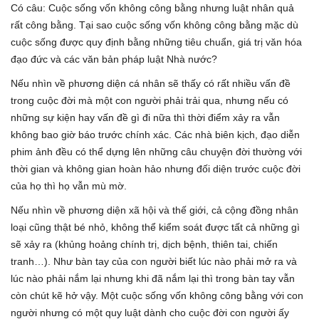
Có câu: Cuộc sống vốn không công bằng nhưng luật nhân quả
rất công bằng. Tại sao cuộc sống vốn không công bằng mặc dù
cuộc sống được quy định bằng những tiêu chuẩn, giá trị văn hóa
đạo đức và các văn bản pháp luật Nhà nước?
Nếu nhìn về phương diện cá nhân sẽ thấy có rất nhiều vấn đề
trong cuộc đời mà một con người phải trải qua, nhưng nếu có
những sự kiện hay vấn đề gì đi nữa thì thời điểm xảy ra vẫn
không bao giờ báo trước chính xác. Các nhà biên kịch, đạo diễn
phim ảnh đều có thể dựng lên những câu chuyện đời thường với
thời gian và không gian hoàn hảo nhưng đối diện trước cuộc đời
của họ thì họ vẫn mù mờ.
Nếu nhìn về phương diện xã hội và thế giới, cả cộng đồng nhân
loại cũng thật bé nhỏ, không thể kiểm soát được tất cả những gì
sẽ xảy ra (khủng hoảng chính trị, dịch bệnh, thiên tai, chiến
tranh…). Như bàn tay của con người biết lúc nào phải mở ra và
lúc nào phải nắm lại nhưng khi đã nắm lại thì trong bàn tay vẫn
còn chút kẽ hở vậy. Một cuộc sống vốn không công bằng với con
người nhưng có một quy luật dành cho cuộc đời con người ấy