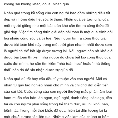
không sai không khác, đó là: Nhân quả.
Nhân quả trong lối sống của con người bao gồm những điều tốt
đẹp và những điều hết sức bi thảm. Nhân quả về tương lai của
một người giống như một bài toán khó cần tìm ra công thức để
giải đáp. Việc tìm công thức giải đáp bài toán là một quá trình đòi
hỏi nhiều công sức và trí tuệ. Nếu người tìm ra công thức giải
được bài toán khó này trong một thời gian nhanh nhất được xem
là người có thể bắt kịp được tương lai. Nếu người nào rất khó giải
được bài toán thì xem như người đó chưa bắt kịp công thức của
cuộc đời mình, họ cần tìm kiếm “nhà toán học” hoặc “nhà thông
thái” nào đó để xin nhận được sự giúp đỡ.
Nhân quả dù tốt hay xấu đều tùy thuộc vào con người. Mỗi cá
nhân tự gây tạo nghiệp nhân cho mình và chỉ chờ đợi diễn tiến
của cái kết. Cuộc sống của con người thường mắc phải năm loại
ham muốn căn bản: ăn ngon, ngủ nghỉ, danh tiếng, sắc đẹp, tiền
tài và con người phải sống trong bể tham dục, ưu, bi, khổ, não,
bệnh tật. Trong mỗi thời khắc đã qua, hiện tại đến tương lai là
một chuỗi tương tác liên tục. Những việc làm của chúng ta hôm