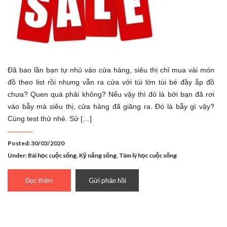
Đã bao lần bạn tự nhủ vào cửa hàng, siêu thị chỉ mua vài món
đồ theo list rồi nhưng vẫn ra cửa với túi lớn túi bé đầy ắp đồ
chưa? Quen quá phải không? Nếu vậy thì đó là bởi bạn đã rơi
vào bẫy mà siêu thị, cửa hàng đã giăng ra. Đó là bẫy gì vậy?
Cùng test thử nhé. Sử […]
Posted: 30/03/2020
Under:
Bài học cuộc sống
,
Kỹ năng sống
,
Tâm lý học cuộc sống
Đọc thêm
Gửi phản hồi