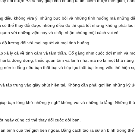
ay đổi được. Điều này giúp cho chúng ta tiết kiệm được thời gian, năn
hững điều không vừa ý, những bực bội và những tình huống mà những đi
 có thể thay đổi được những điều đó thì quá tốt nhưng không phải lúc
 quen với những việc này và chấp nhận chúng một cách vui vẻ.
 độ lượng đối với mọi người và mọi tình huống.
xả ly cả về tình cảm và tâm thần. Cố gắng nhìn cuộc đời mình và mọ
g phải là dững dưng, thiếu quan tâm và lạnh nhạt mà nó là một khả năng
ên lo lắng nếu bạn thất bại và tiếp tục thất bại trong việc thể hiện sự
à tập trung vào giây phút hiện tại. Không cần phải gợi lên những ký ứ
 giúp bạn tống khứ những ý nghĩ không vui và những lo lắng. Những th
ột ngày cũng có thể thay đổi cuộc đời bạn.
an bình của thế giới bên ngoài. Bằng cách tạo ra sự an bình trong thế 