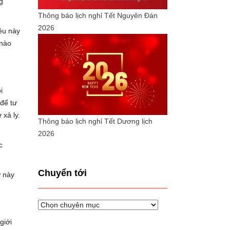
g
Thông báo lịch nghỉ Tết Nguyên Đán
2026
ều này
 nào
i
 để tư
 xả ly.
Thông báo lịch nghỉ Tết Dương lịch
2026
c
Chuyển tới
ứ này
Chuyển
tới
giới