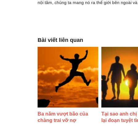
nội tâm, chúng ta mang nó ra thế giới bên ngoài 
Bài viết liên quan
Ba năm vượt bão của
Tại sao anh chị
chàng trai vỡ nợ
lại đoạn tuyệt t