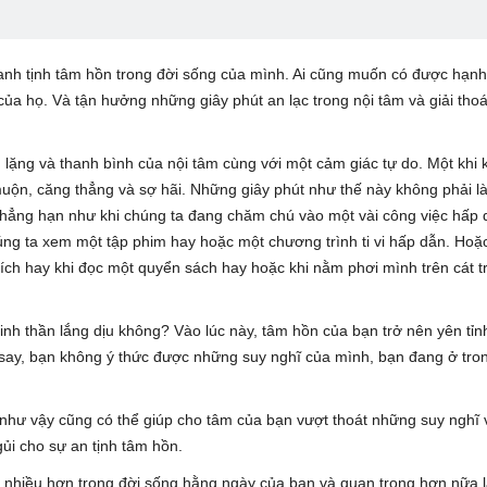
anh tịnh tâm hồn trong đời sống của mình. Ai cũng muốn có được hạn
ủa họ. Và tận hưởng những giây phút an lạc trong nội tâm và giải thoá
g lặng và thanh bình của nội tâm cùng với một cảm giác tự do. Một khi
muộn, căng thẳng và sợ hãi. Những giây phút như thế này không phải l
chẳng hạn như khi chúng ta đang chăm chú vào một vài công việc hấp 
úng ta xem một tập phim hay hoặc một chương trình ti vi hấp dẫn. Hoặc
ích hay khi đọc một quyển sách hay hoặc khi nằm phơi mình trên cát t
i tinh thần lắng dịu không? Vào lúc này, tâm hồn của bạn trở nên yên tỉ
ủ say, bạn không ý thức được những suy nghĩ của mình, bạn đang ở tron
như vậy cũng có thể giúp cho tâm của bạn vượt thoát những suy nghĩ 
gủi cho sự an tịnh tâm hồn.
âm nhiều hơn trong đời sống hằng ngày của bạn và quan trọng hơn nữa 