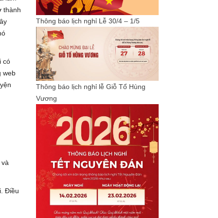
ở thành
Thông báo lịch nghỉ Lễ 30/4 – 1/5
iây
hó
i có
g web
uyện
Thông báo lịch nghỉ lễ Giỗ Tổ Hùng
Vương
 và
. Điều