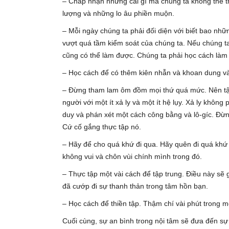
– Chấp nhận những cái gì mà chúng ta không thể th
lượng và những lo âu phiền muộn.
– Mỗi ngày chúng ta phải đối diện với biết bao n
vượt quá tầm kiểm soát của chúng ta. Nếu chúng ta
cũng có thể làm được. Chúng ta phải học cách làm
– Học cách để có thêm kiên nhẫn và khoan dung và
– Đừng tham lam ôm đồm mọi thứ quá mức. Nên tập 
người với một ít xả ly và một ít hệ lụy. Xả ly khôn
duy và phán xét một cách công bằng và lô-gíc. Đừng n
Cứ cố gắng thực tập nó.
– Hãy để cho quá khứ đi qua. Hãy quên đi quá khứ v
không vui và chôn vùi chính mình trong đó.
– Thực tập một vài cách để tập trung. Điều này sẽ
đã cướp đi sự thanh thản trong tâm hồn bạn.
– Học cách để thiền tập. Thậm chí vài phút trong m
Cuối cùng, sự an bình trong nội tâm sẽ đưa đến sự 