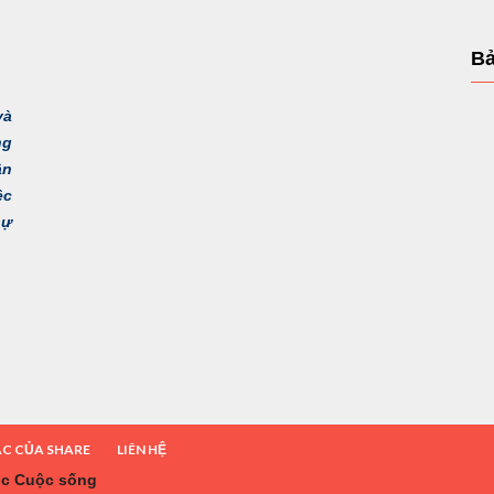
Bả
và
ng
ận
ệc
sự
ÁC CỦA SHARE
LIÊN HỆ
ọc Cuộc sống