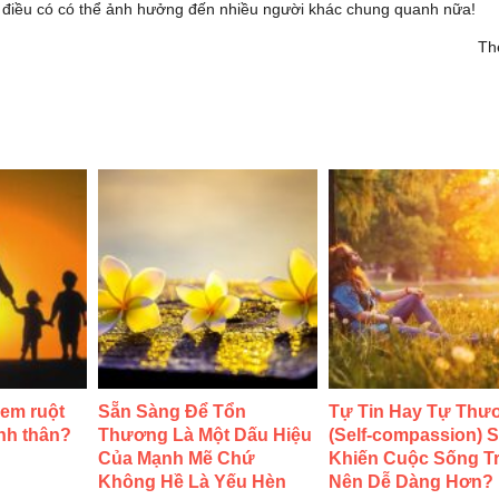
và điều có có thể ảnh hưởng đến nhiều người khác chung quanh nữa!
Th
 em ruột
Sẵn Sàng Để Tổn
Tự Tin Hay Tự Thư
ình thân?
Thương Là Một Dấu Hiệu
(Self-compassion) 
Của Mạnh Mẽ Chứ
Khiến Cuộc Sống T
Không Hề Là Yếu Hèn
Nên Dễ Dàng Hơn?