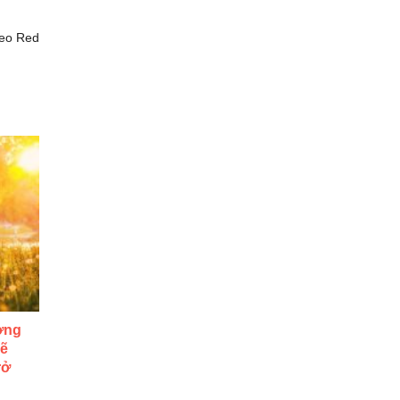
eo Red
ơng
Sẽ
rở