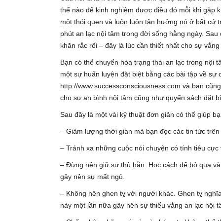
thế nào để kinh nghiệm được điều đó mỗi khi gặp kh
một thói quen và luôn luôn tận hưởng nó ở bất cứ 
phút an lạc nội tâm trong đời sống hằng ngày. Sau
khăn rắc rối – đây là lúc cần thiết nhất cho sự vắn
Bạn có thể chuyển hóa trạng thái an lạc trong nội 
một sự huấn luyện đặt biệt bằng các bài tập về sự
http://www.successconsciousness.com và bạn cũng c
cho sự an bình nội tâm cũng như quyển sách đặt biệ
Sau đây là một vài kỹ thuật đơn giản có thể giúp bạ
– Giảm lượng thời gian mà bạn đọc các tin tức trên b
– Tránh xa những cuộc nói chuyện có tính tiêu cực
– Đừng nên giữ sự thù hằn. Học cách để bỏ qua và 
gây nên sự mất ngủ.
– Không nên ghen tỵ với người khác. Ghen tỵ nghĩa
này một lần nữa gây nên sự thiếu vắng an lạc nội t