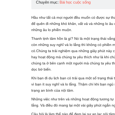
Chuyên mục:
Bài học cuộc sống
Hầu như tất cả mọi người đều muốn có được sự th
để quên đi những khó khăn, vất vả và những lo âu c
những âu lo phiền muộn.
Thanh tịnh tâm hồn là gì? Nó là một trạng thái vắn
còn những suy nghĩ và lo lắng thì không có phiền 
có.Chúng ta trải nghiệm qua những giây phút này 
hay hoạt động mà chúng ta yêu thích như là khi ch
chúng ta ở bên cạnh một người mà chúng ta yêu th
dọc bờ biển.
Khi bạn đi du lịch bạn có trải qua một số trạng thá
vì bạn ít suy nghĩ và lo lắng. Thậm chí khi bạn ng
trạng an bình của nội tâm.
Những việc như trên và những hoạt động tương tự 
lắng. Và điều đó mang lại một vài giây phút ngắn n
Câu hỏi là làm thế nào để đem lại sự an lạc nội t