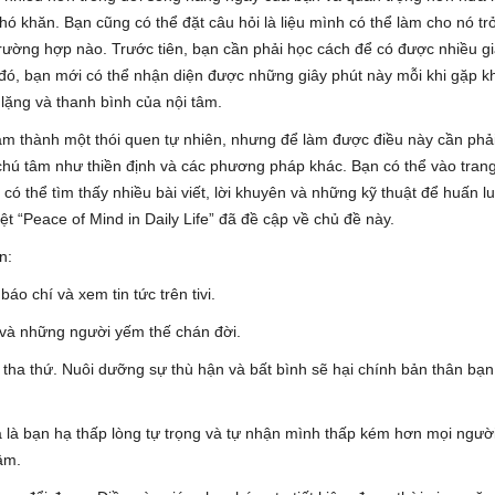
ó khăn. Bạn cũng có thể đặt câu hỏi là liệu mình có thể làm cho nó tr
trường hợp nào. Trước tiên, bạn cần phải học cách để có được nhiều g
 đó, bạn mới có thể nhận diện được những giây phút này mỗi khi gặp k
g lặng và thanh bình của nội tâm.
tâm thành một thói quen tự nhiên, nhưng để làm được điều này cần phả
 chú tâm như thiền định và các phương pháp khác. Bạn có thể vào tran
ó thể tìm thấy nhiều bài viết, lời khuyên và những kỹ thuật để huấn l
t “Peace of Mind in Daily Life” đã đề cập về chủ đề này.
n:
áo chí và xem tin tức trên tivi.
 và những người yếm thế chán đời.
tha thứ. Nuôi dưỡng sự thù hận và bất bình sẽ hại chính bản thân bạn
 là bạn hạ thấp lòng tự trọng và tự nhận mình thấp kém hơn mọi người
âm.