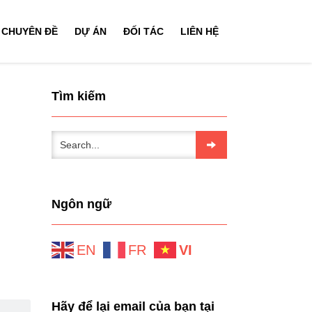
CHUYÊN ĐỀ
DỰ ÁN
ĐỐI TÁC
LIÊN HỆ
Tìm kiếm
Ngôn ngữ
EN
FR
VI
Hãy để lại email của bạn tại