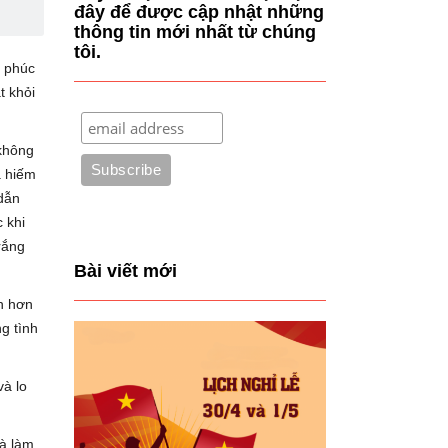
đây để được cập nhật những
thông tin mới nhất từ chúng
tôi.
h phúc
t khỏi
 không
à hiếm
dẫn
 khi
rắng
Bài viết mới
nh hơn
g tình
và lo
là làm