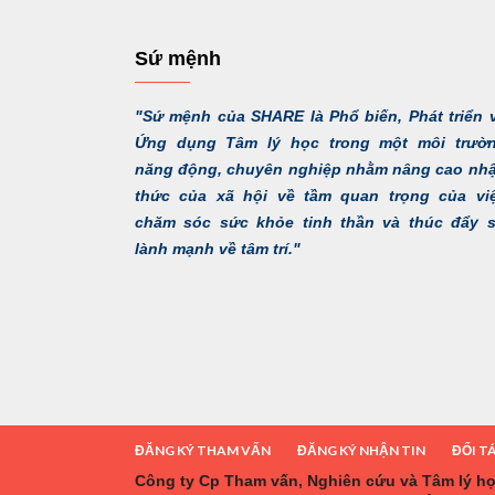
Sứ mệnh
"Sứ mệnh của SHARE là Phổ biến, Phát triển 
Ứng dụng Tâm lý học trong một môi trườ
năng động, chuyên nghiệp nhằm nâng cao nh
thức của xã hội về tầm quan trọng của vi
chăm sóc sức khỏe tinh thần và thúc đẩy 
lành mạnh về tâm trí."
ĐĂNG KÝ THAM VẤN
ĐĂNG KÝ NHẬN TIN
ĐỐI T
Công ty Cp Tham vấn, Nghiên cứu và Tâm lý h