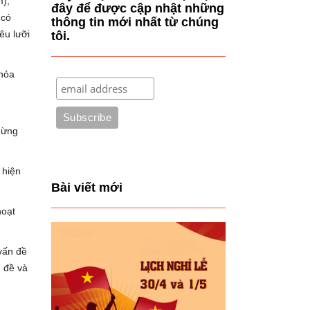
m),
đây để được cập nhật những
 có
thông tin mới nhất từ chúng
êu lưỡi
tôi.
thỏa
dừng
 hiện
Bài viết mới
hoạt
vấn đề
n đề và