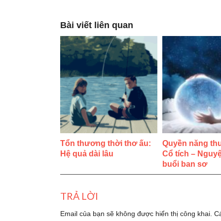
Bài viết liên quan
Tổn thương thời thơ ấu:
Quyền năng thu
Hệ quả dài lâu
Cổ tích – Nguy
buổi ban sơ
TRẢ LỜI
Email của bạn sẽ không được hiển thị công khai.
C