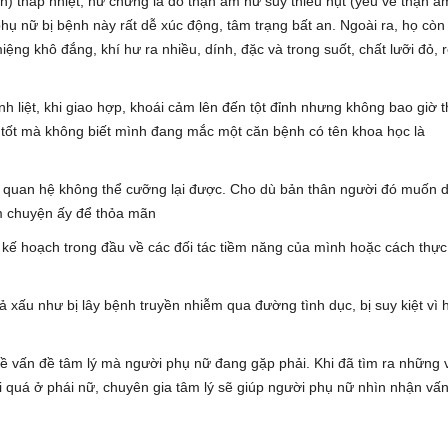
) thấp nhiệt, hư chứng là do thận âm hư suy thiếu hụt (yếu về thận â
ụ nữ bị bệnh này rất dễ xúc động, tâm trạng bất an. Ngoài ra, họ còn
g khô đắng, khí hư ra nhiều, dính, đặc và trong suốt, chất lưỡi đỏ, r
liệt, khi giao hợp, khoái cảm lên đến tột đỉnh nhưng không bao giờ 
 tốt mà không biết mình đang mắc một căn bệnh có tên khoa học là
n quan hệ không thể cưỡng lại được. Cho dù bản thân người đó muốn 
iếm chuyện ấy để thỏa mãn
n kế hoạch trong đầu về các đối tác tiềm năng của mình hoặc cách thực
ả xấu như bị lây bệnh truyền nhiễm qua đường tình dục, bị suy kiệt vì 
 về vấn đề tâm lý mà người phụ nữ đang gặp phải. Khi đã tìm ra những 
 quá ở phái nữ, chuyên gia tâm lý sẽ giúp người phụ nữ nhìn nhận vấ