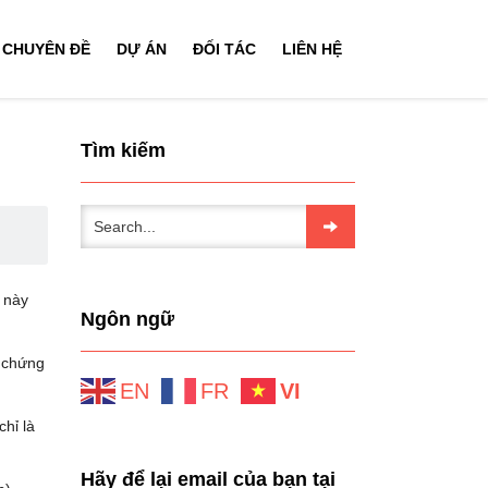
CHUYÊN ĐỀ
DỰ ÁN
ĐỐI TÁC
LIÊN HỆ
Tìm kiếm
 này
Ngôn ngữ
c chứng
EN
FR
VI
hỉ là
Hãy để lại email của bạn tại