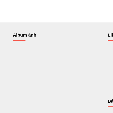
Album ảnh
Li
Bả