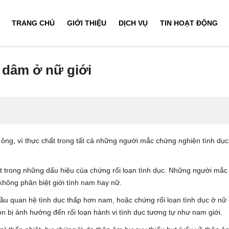
TRANG CHỦ
GIỚI THIỆU
DỊCH VỤ
TIN HOẠT ĐỘNG
 dâm ở nữ giới
ông, vì thực chất trong tất cả những người mắc chứng nghiện tình dục
ột trong những dấu hiệu của chứng rối loạn tình dục. Những người mắ
không phân biệt giới tính nam hay nữ.
ầu quan hệ tình dục thấp hơn nam, hoặc chứng rối loạn tình dục ở nữ c
còn bị ảnh hưởng đến rối loạn hành vi tình dục tương tự như nam giới.