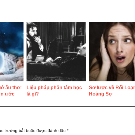
ở ấu thơ:
Liệu pháp phân tâm học
Sơ lược về Rối Loạ
ện ước
là gì?
Hoảng Sợ
ác trường bắt buộc được đánh dấu
*