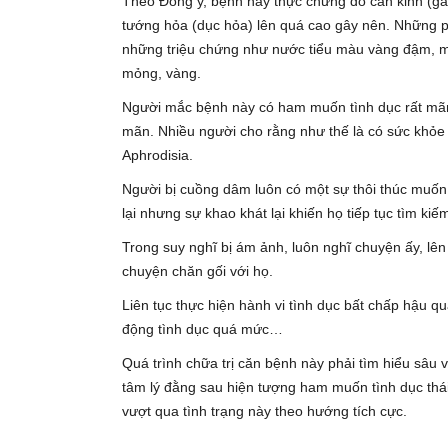
Theo Đông y, bệnh này thực chứng do can kinh (gan
tướng hỏa (dục hỏa) lên quá cao gây nên. Những ph
những triệu chứng như nước tiểu màu vàng đậm, miện
mỏng, vàng.
Người mắc bệnh này có ham muốn tình dục rất mãnh 
mãn. Nhiều người cho rằng như thế là có sức khỏe
Aphrodisia.
Người bị cuồng dâm luôn có một sự thôi thúc muố
lại nhưng sự khao khát lại khiến họ tiếp tục tìm k
Trong suy nghĩ bị ám ảnh, luôn nghĩ chuyện ấy, lê
chuyện chăn gối với họ.
Liên tục thực hiện hành vi tình dục bất chấp hậu qu
động tình dục quá mức…
Quá trình chữa trị căn bệnh này phải tìm hiểu sâu
tâm lý đằng sau hiện tượng ham muốn tình dục thái
vượt qua tình trạng này theo hướng tích cực.