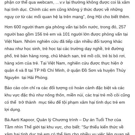
phận cơ thể qua webcam, …v.v lại thường không được coi là xâm
hại tình dục. Chính các em cũng không ý thức được về những
nguy cơ từ các mối quan hệ lạ trên mạng”, ông Hội cho biết thêm.
Hơn 600 người tham gia phỏng vấn tại bốn nước, trong đó, 257
người bao gồm 156 trẻ em và 101 người lớn được phỏng vấn tại
Việt Nam. Nhóm nghiên cứu đã tiếp cận nhiều đối tượng khác
nhau như học sinh, trẻ học tại các trường dạy nghề, trẻ đường
phố, trẻ bán hàng rong, chủ khách sạn, trẻ mồ côi, trẻ bị bỏ rơi,
hàng xóm của trẻ. Tại Việt Nam, nghiên cứu được thực hiện ở
quận 4 và 8 tại TP Hồ Chí Minh, ở quận Đồ Sơn và huyện Thủy
Nguyên tại Hải Phòng.
Báo cáo còn chỉ ra các đối tượng có hoàn cảnh đặc biệt và các
khu vực đặc thù như nông thôn, miền núi, các trại trẻ mồ côi cũng
có thể trở thành mục tiêu để tội phạm xâm hại tình dục trẻ em
lợi dụng.
Bà Aarti Kapoor, Quản lý Chương trình – Dự án Tuổi Thơ của
Tầm nhìn Thế giới tại khu vực, cho biết: “Sự thiếu kiến thức về
xâm hại tình dục trẻ em có thể làm cho nhiều vụ việc liên quan sẽ