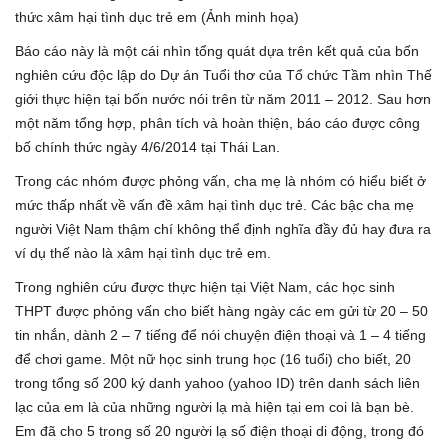
thức xâm hại tình dục trẻ em (Ảnh minh họa)
Báo cáo này là một cái nhìn tổng quát dựa trên kết quả của bốn
nghiên cứu độc lập do Dự án Tuổi thơ của Tổ chức Tầm nhìn Thế
giới thực hiện tại bốn nước nói trên từ năm 2011 – 2012. Sau hơn
một năm tổng hợp, phân tích và hoàn thiện, báo cáo được công
bố chính thức ngày 4/6/2014 tại Thái Lan.
Trong các nhóm được phỏng vấn, cha mẹ là nhóm có hiểu biết ở
mức thấp nhất về vấn đề xâm hại tình dục trẻ. Các bậc cha mẹ
người Việt Nam thậm chí không thể định nghĩa đầy đủ hay đưa ra
ví dụ thế nào là xâm hại tình dục trẻ em.
Trong nghiên cứu được thực hiện tại Việt Nam, các học sinh
THPT được phỏng vấn cho biết hàng ngày các em gửi từ 20 – 50
tin nhắn, dành 2 – 7 tiếng để nói chuyện điện thoại và 1 – 4 tiếng
để chơi game. Một nữ học sinh trung học (16 tuổi) cho biết, 20
trong tổng số 200 ký danh yahoo (yahoo ID) trên danh sách liên
lạc của em là của những người lạ mà hiện tại em coi là bạn bè.
Em đã cho 5 trong số 20 người lạ số điện thoại di động, trong đó