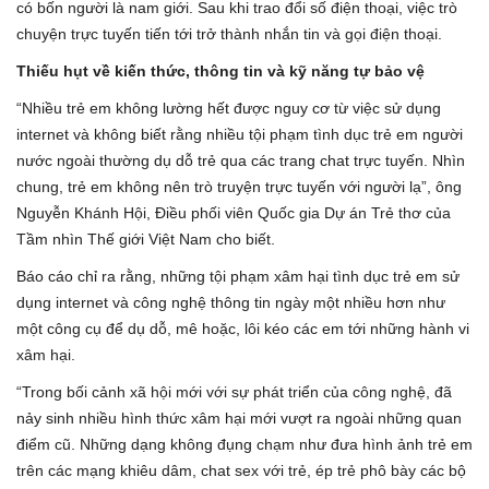
có bốn người là nam giới. Sau khi trao đổi số điện thoại, việc trò
chuyện trực tuyến tiến tới trở thành nhắn tin và gọi điện thoại.
Thiếu hụt về kiến thức, thông tin và kỹ năng tự bảo vệ
“Nhiều trẻ em không lường hết được nguy cơ từ việc sử dụng
internet và không biết rằng nhiều tội phạm tình dục trẻ em người
nước ngoài thường dụ dỗ trẻ qua các trang chat trực tuyến. Nhìn
chung, trẻ em không nên trò truyện trực tuyến với người lạ”, ông
Nguyễn Khánh Hội, Điều phối viên Quốc gia Dự án Trẻ thơ của
Tầm nhìn Thế giới Việt Nam cho biết.
Báo cáo chỉ ra rằng, những tội phạm xâm hại tình dục trẻ em sử
dụng internet và công nghệ thông tin ngày một nhiều hơn như
một công cụ để dụ dỗ, mê hoặc, lôi kéo các em tới những hành vi
xâm hại.
“Trong bối cảnh xã hội mới với sự phát triển của công nghệ, đã
nảy sinh nhiều hình thức xâm hại mới vượt ra ngoài những quan
điểm cũ. Những dạng không đụng chạm như đưa hình ảnh trẻ em
trên các mạng khiêu dâm, chat sex với trẻ, ép trẻ phô bày các bộ